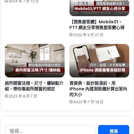
2024 年 7 月 12 日
2026-06-29
算
桃園社會住宅續租租金 2026：
嗎？
蘆竹一號、平鎮一號、八德三號
【預售屋客變】Mobile01、
社宅分 3 年緩漲
PTT 網友分享預售屋客變心得
2022 年 9 月 27 日
Tag:
桃園
,
桃園社宅基地
,
桃園社宅懶人包
,
桃園
社宅戶數
,
桃園社會住宅
,
桃園租屋
,
社會住宅
,
社
會住宅申請
廁所開窗法規、尺寸、優缺點介
買傢俱、設計裝潢前，用
紹，帶你看廁所開窗的規定
iPhone 內建測距儀計算出室內
的大小
2023 年 8 月 7 日
2026-06-16
2023 年 7 月 18 日
桃園航空城 2 大社會住宅啟
動！橫埔、誠聖近 1800 戶招
標，預計 2030 年完工
搜
Tag:
桃園
,
桃園社宅基地
,
桃園社宅懶人包
,
桃園