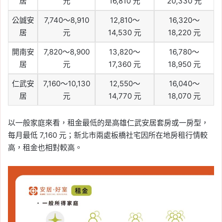
居
元
16,810 元
20,330 元
公誠安
7,740～8,910
12,810～
16,320～
居
元
14,530 元
18,220 元
開南安
7,820～8,900
13,820～
16,780～
居
元
17,360 元
18,950 元
仁武安
7,160～10,130
12,550～
16,040～
居
元
14,770 元
18,070 元
以一般家庭來看，租金最低的是高雄仁武安居套房或一房型，
每月最低 7,160 元；新北市兩處板橋社宅因所在地房租行情較
高，租金也相對較高。