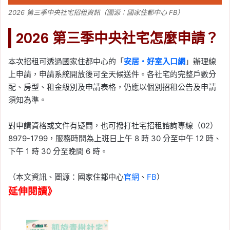
2026 第三季中央社宅招租資訊（圖源：國家住都中心 FB）
2026 第三季中央社宅怎麼申請？
本次招租可透過國家住都中心的「
安居・好室入口網
」辦理線
上申請，申請系統開放後可全天候送件。各社宅的完整戶數分
配、房型、租金級別及申請表格，仍應以個別招租公告及申請
須知為準。
對申請資格或文件有疑問，也可撥打社宅招租諮詢專線（02）
8979-1799，服務時間為上班日上午 8 時 30 分至中午 12 時、
下午 1 時 30 分至晚間 6 時。
（本文資訊、圖源：國家住都中心
官網
、
FB
）
延伸閱讀》