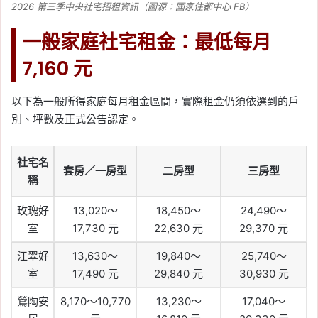
2026 第三季中央社宅招租資訊（圖源：國家住都中心 FB）
一般家庭社宅租金：最低每月
7,160 元
以下為一般所得家庭每月租金區間，實際租金仍須依選到的戶
別、坪數及正式公告認定。
社宅名
套房／一房型
二房型
三房型
稱
玫瑰好
13,020～
18,450～
24,490～
室
17,730 元
22,630 元
29,370 元
江翠好
13,630～
19,840～
25,740～
室
17,490 元
29,840 元
30,930 元
鶯陶安
8,170～10,770
13,230～
17,040～