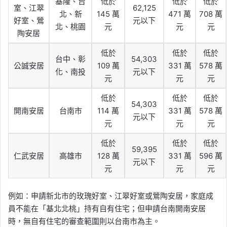
基隆、台
低於
低於
低於
室、江翠
62,125
北、新
145 萬
471 萬
708 萬
好室、鶯
元以下
北、桃園
元
元
元
陶安居
低於
低於
低於
台中、彰
54,303
公誠安居
109 萬
331 萬
578 萬
化、南投
元以下
元
元
元
低於
低於
低於
54,303
開南安居
台南市
114 萬
331 萬
578 萬
元以下
元
元
元
低於
低於
低於
59,395
仁武安居
高雄市
128 萬
331 萬
596 萬
元以下
元
元
元
例如：申請新北市的玫瑰好室、江翠好室或鶯陶安居，家庭成
員不能在「基北北桃」持有自有住宅；但申請台南開南安居
時，無自有住宅的審查範圍則以台南市為主。