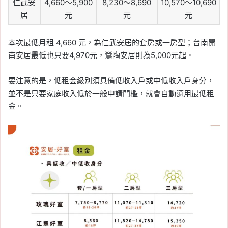
仁武安
4,660～5,900
8,230～8,690
10,570～10,690
居
元
元
元
本次最低月租 4,660 元，為仁武安居的套房或一房型；台南開
南安居最低也只要4,970元，鶯陶安居則為5,000元起。
要注意的是，低租金級別須具備低收入戶或中低收入戶身分，
並不是只要家庭收入低於一般申請門檻，就會自動適用最低租
金。