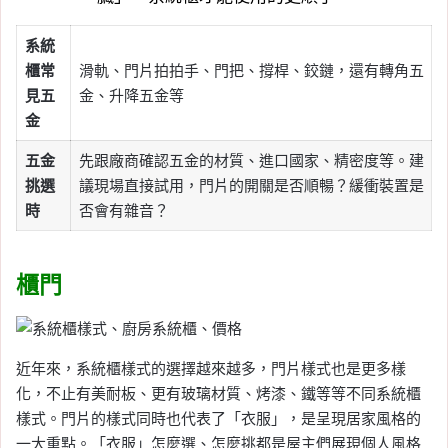
系統
櫃常
滑軌、門片拍拍手、門把、撐桿、鉸鏈，還有轉角五
見五
金、升降五金等
金
五金
先跟廠商確認五金的材質、進口國家、精密度等。建
挑選
議現場直接試用，門片的開關是否順暢？緩衝裝置是
時
否會有雜音？
櫃門
近年來，系統櫃樣式的選擇越來越多，門片樣式也是更多樣
化，不止有美耐板、更有玻璃材質、烤漆、鐵等等不同系統櫃
樣式。門片的樣式同時也代表了「衣服」，是呈現居家風格的
一大重點。「衣服」怎麼選、怎麼挑都是屋主們展現個人風格