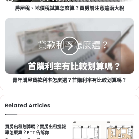
怎
資格
房屋稅、地價稅試算怎麼算？買房前注意這兩大稅
麼
算？
買
青
房
年
前
購
注
屋
意
貸
2026-07-20
這
款
新竹人注意！竹科旁將新增 838
兩
利
戶社宅，「金城安居」預計
大
率
稅
怎
2029 年完工
青年購屋貸款利率怎麼選？首購利率有比較划算嗎？
麼
選？
Tag:
新竹
,
新竹市
,
新竹縣
,
社會住宅
,
社會住宅
首
進度
,
竹科
購
Related Articles
利
率
有
比
買房出租划算嗎？買房出租投報
較
率怎麼算？PTT 告訴你
划