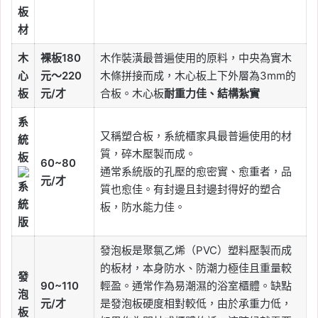
板
材
木
裸板180
木作裝潢最普遍使用的原料，中央為實木
心
元～220
木條拼接而成，木心板上下外層為3mm的
板
元/才
合板。木心板
耐重力佳、結構紮實
系
又稱塑合板，系統櫃家具最普遍使用的材
統
質，碎木壓製而成。
板
60~80
通常系統版的孔壓的愈密實、愈重者，品
元/才
質也愈佳。有封邊且封邊封得好的塑合
板，防水能力佳。
發泡板是聚氯乙烯（PVC）塑料壓製而成
的板材，本身防水、防潮力極佳且重量較
發
90~110
輕盈。通常作為易潮濕的浴室櫃體。缺點
泡
元/才
是發泡板硬度相對較低，由於承重力低，
板