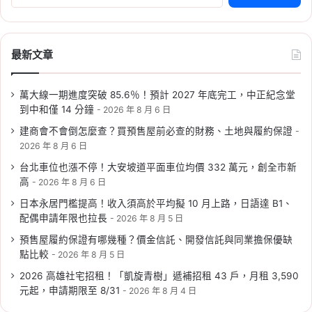
尋
社宅戶數
,
桃園社會住宅
,
桃園租屋
,
社會住宅
關
鍵
字:
最新文章
萬大線一期進度突破 85.6％！預計 2027 年底完工，中正紀念堂
到中和僅 14 分鐘
2026 年 8 月 6 日
2026-06-09
建商會不會倒怎麼查？買預售屋前必查的財務、土地與履約保證
2026 新北社宅：新莊、新店、
2026 年 8 月 6 日
三峽 6/10 起遞補招租，申請時
台北車位也漲不停！大安坡道平面車位均價 332 萬元，創全市新
間、資格、房型租金一次看
高
2026 年 8 月 6 日
Tag:
新北
,
新北市
,
新北市建案
,
新北市社會住宅
,
日本永居門檻提高！收入須高於平均擬 10 月上路，日語達 B1、
社宅
,
社會住宅
,
社會住宅抽籤
,
社會住宅申請
,
社
配偶申請年限也拉長
2026 年 8 月 5 日
會住宅申請資格
預售屋履約保證有哪幾種？價金信託、開發信託與同業擔保優缺
點比較
2026 年 8 月 5 日
2026 高雄社宅招租！「凱旋青樹」遞補招租 43 戶，月租 3,590
元起，申請期限至 8/31
2026 年 8 月 4 日