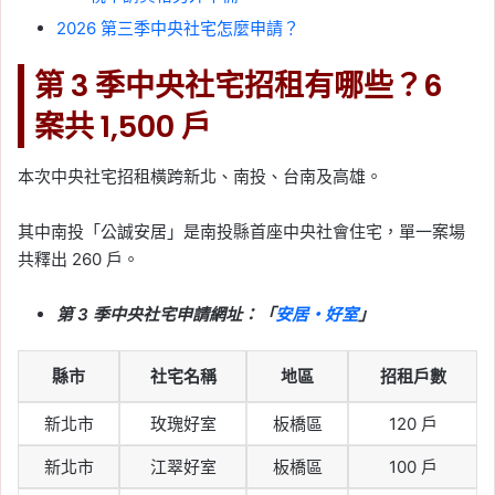
2026 第三季中央社宅怎麼申請？
第 3 季中央社宅招租有哪些？6
案共 1,500 戶
本次中央社宅招租橫跨新北、南投、台南及高雄。
其中南投「公誠安居」是南投縣首座中央社會住宅，單一案場
共釋出 260 戶。
第 3 季中央社宅申請網址：「
安居・好室
」
縣市
社宅名稱
地區
招租戶數
新北市
玫瑰好室
板橋區
120 戶
新北市
江翠好室
板橋區
100 戶