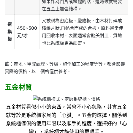
如果作為門片或櫃體的話，這時候就需要
在五金上加強結構。
又被稱為密底板、纖維板，由木材打碎成
密
450~500
纖維片狀,再黏合而成的合板，原料通常使
集
元/才
用回收木材。表面通常會貼美耐皿，質地
板
也比系統板更為細密。
註：
產地、甲醛處理、等級、施作加工的程度等等，都會影響
實際的價格，以上價格僅供參考。
五金材質
五金材質看似小小的東西，常會不小心忽略，其實五金
就等於是系統櫃家具的「心臟」。五金的選擇，關係到
系統櫃傢俱的使用年限以及順手的程度，選擇好的「心
臟」，系統櫃才能使用的更順手。