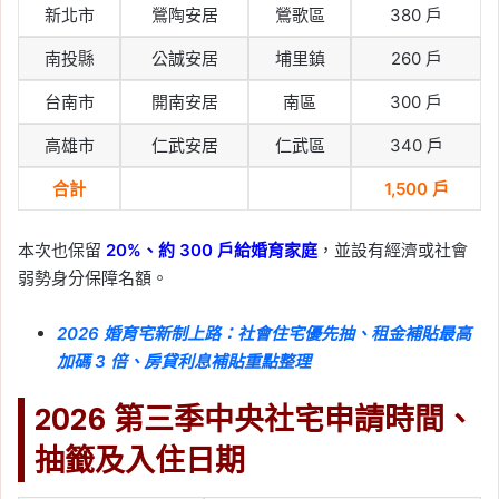
新北市
鶯陶安居
鶯歌區
380 戶
南投縣
公誠安居
埔里鎮
260 戶
台南市
開南安居
南區
300 戶
高雄市
仁武安居
仁武區
340 戶
合計
1,500 戶
本次也保留
20%、約 300 戶給婚育家庭
，並設有經濟或社會
弱勢身分保障名額。
2026 婚育宅新制上路：社會住宅優先抽、租金補貼最高
加碼 3 倍、房貸利息補貼重點整理
2026 第三季中央社宅申請時間、
抽籤及入住日期