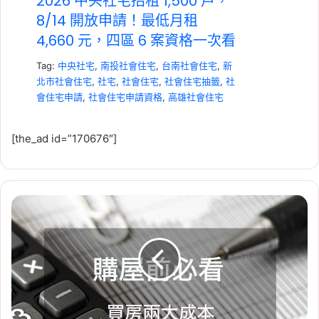
2026 中央社宅招租 1,500 戶，
8/14 開放申請！最低月租
4,660 元，四區 6 案資格一次看
Tag:
中央社宅
,
南投社會住宅
,
台南社會住宅
,
新
北市社會住宅
,
社宅
,
社會住宅
,
社會住宅抽籤
,
社
會住宅申請
,
社會住宅申請資格
,
高雄社會住宅
[the_ad id=”170676″]
房
2026-07-23
屋
租賃專法修法急轉彎！3 年租
稅、
期、續約漲租上限暫緩，最新重
地
價
點一次看
稅
Tag:
房東
,
社會住宅
,
租屋
,
租屋族
,
租屋注意事
試
算
項
,
租屋糾紛
,
租屋補助
,
租屋補助申請
,
租屋補助