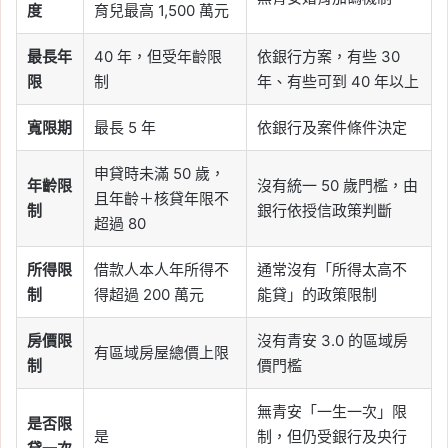
度
育兒最高 1,500 萬元
最長年
40 年，但受年齡限
依銀行方案，有些 30
限
制
年、有些可到 40 年以上
寬限期
最長 5 年
依銀行及案件條件決定
申貸時未滿 50 歲，
年齡限
沒有統一 50 歲門檻，由
且年齡＋核貸年限不
制
銀行依授信政策判斷
超過 80
所得限
借款人本人年所得不
通常沒有「所得太高不
制
得超過 200 萬元
能貸」的政策限制
房價限
沒有青安 3.0 的區域房
有區域房屋總價上限
制
價門檻
無青安「一生一次」限
是否限
是
制，但仍受銀行及央行