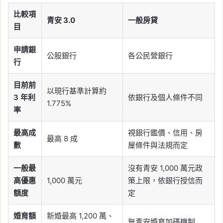
比較項
青安 3.0
一般房貸
目
申請銀
公股銀行
各公民營銀行
行
目前前
以現行基準計算約
3 年利
依銀行及個人條件不同
1.775%
率
最高成
視銀行鑑價、信用、房
最高 8 成
數
屋條件與法規而定
一般最
沒有青安 1,000 萬元政
高優惠
1,000 萬元
策上限，依銀行授信而
額度
定
婚育額
新婚最高 1,200 萬、
無青安婚育加碼機制