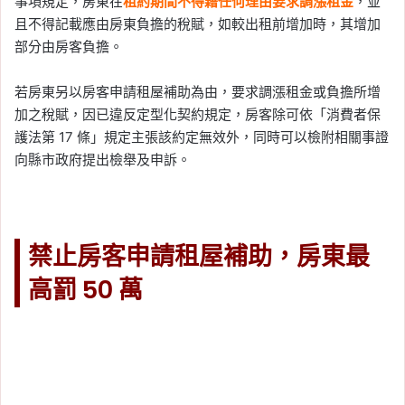
事項規定，房東在
租約期間不得藉任何理由要求調漲租金
，並
且不得記載應由房東負擔的稅賦，如較出租前增加時，其增加
部分由房客負擔。
若房東另以房客申請租屋補助為由，要求調漲租金或負擔所增
加之稅賦，因已違反定型化契約規定，房客除可依「消費者保
護法第 17 條」規定主張該約定無效外，同時可以檢附相關事證
向縣市政府提出檢舉及申訴。
禁止房客申請租屋補助，房東最
高罰 50 萬