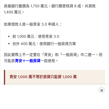
房屋銀行鑑價為 1,750 萬元，銀行願意核貸 8 成，共貸款
1,400 萬元。
如果借款人是一般青安 3.0 申請人：
前 1,000 萬元：使用青安 3.0
另外 400 萬元：使用銀行一般房貸方案
因此實際上不一定要在「青安」和「一般房貸」中二選一，而
可能是
青安＋一般房貸
一起使用。
青安 1,000 萬不等於房貸只能貸 1,000 萬
如果銀行最後核准的總房貸高於青安額度，超過部分可以
×
搭配同一家承貸銀行的其他房貸方案。不過兩段貸款可能
適用不同利率與條件，申貸前應確認整體月付金。
Facebook