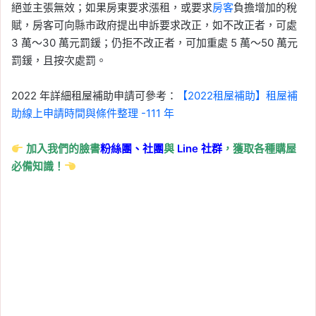
絕並主張無效；如果房東要求漲租，或要求
房客
負擔增加的稅
賦，房客可向縣市政府提出申訴要求改正，如不改正者，可處
3 萬～30 萬元罰鍰；仍拒不改正者，可加重處 5 萬～50 萬元
罰鍰，且按次處罰。
2022 年詳細租屋補助申請可參考：
【2022租屋補助】租屋補
助線上申請時間與條件整理 -111 年
加入我們的臉書
粉絲團、
社團
與
Line
社群
，獲取各種購屋
必備知識！