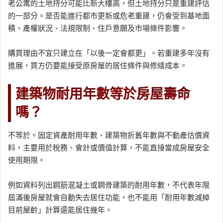
老公寓的土地持分可能比新大樓高，但土地持分只是重建評估
的一部分。是否能進行都市更新或危老重建，仍會受到基地面
積、產權狀況、法規限制、住戶意願及市場條件影響。
購買理由不宜只建立在「以後一定會都更」。若重建多年沒有
進展，買方仍要能接受原房屋的居住條件與修繕成本。
建築物耐用年數等於房屋壽命
嗎？
不等於。固定資產耐用年數、建築物折舊年數與不動產估價資
料，主要用於稅務、會計或價值計算，不能直接當成房屋安全
使用期限。
例如資料列出鋼筋混凝土或鋼骨建築的耐用年數，不代表年限
屆滿後房屋就會自動失去居住功能，也不能用「耐用年數減掉
目前屋齡」計算還能居住幾年。