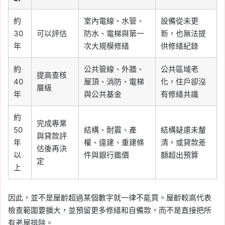
約
室內電線、水管、
設備從未更
30
可以評估
防水、電梯與第一
新，也無法提
年
次大規模修繕
供修繕紀錄
約
公共管線、外牆、
公共區域老
提高查核
40
屋頂、消防、電梯
化，住戶卻沒
層級
年
與公共基金
有修繕共識
約
完成專業
50
結構、耐震、產
結構疑慮未釐
與貸款評
年
權、違建、重建條
清，或貸款差
估後再決
以
件與銀行鑑價
額超出預算
定
上
因此，並不是屋齡超過某個數字就一律不能買。屋齡較高代表
檢查範圍要擴大，並預留更多修繕和自備款，而不是直接把所
有老屋排除。