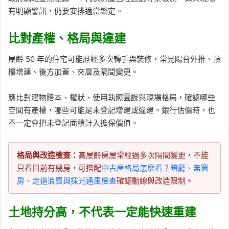
有明顯警訊，仍要安排適當鑑定。
比對產權、格局與違建
屋齡 50 年的住宅可能歷經多次轉手與裝修，常見陽台外推、頂
樓增建、後方加蓋、夾層及隔間變更。
應比對建物謄本、權狀、使用執照圖說與現場格局，確認哪些
空間有產權，哪些可能是未登記增建或違建。銀行估價時，也
不一定會把未登記面積計入擔保價值。
格局與改造檢查：
高屋齡房屋常經過多次隔間變更，不能
只看目前有幾房，可搭配
中古屋格局怎麼看？暗廳、無窗
房、走道浪費與採光通風檢查
確認動線與改造限制。
土地持分高，不代表一定能快速重建