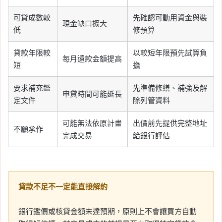
可貸成數較
先確認可動用資金與裝
現金缺口擴大
低
修預算
貸款年限較
以較短年限預先試算負
每月還款金額提高
短
擔
要求補充鑑
先準備修繕、補強及解
申貸時間可能延長
定文件
除列管資料
可能無法依原計畫
出價前先提供完整地址
不願承作
完成交易
給銀行評估
貸款不足不一定能直接解約
銀行鑑價或核貸金額未達預期，原則上不會讓買方自動