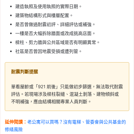
建造執照及使用執照的實際日期。
建築物結構形式與樓層配置。
是否曾做過耐震初評、詳細評估或補強。
一樓是否大幅拆除牆面或改成挑高店面。
樑柱、剪力牆與公共區域是否有明顯異常。
社區是否曾因地震受損或遭列管。
耐震判斷提醒
單看屋齡或「921 前後」只能做初步篩選，無法取代耐震
評估。若現場涉及樑柱裂縫、混凝土剝落、建物傾斜或
不明補強，應由結構相關專業人員判斷。
延伸閱讀：
老公寓可以買嗎？沒有電梯、管委會與公共基金的
修繕風險