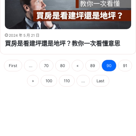
2024 年 5 月 21 日
買房是看建坪還是地坪？教你一次看懂意思
First
...
70
80
«
89
90
91
»
100
110
...
Last