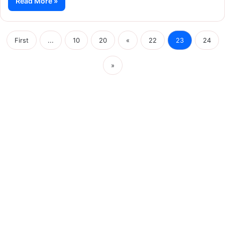
Read More »
First
...
10
20
«
22
23
24
»