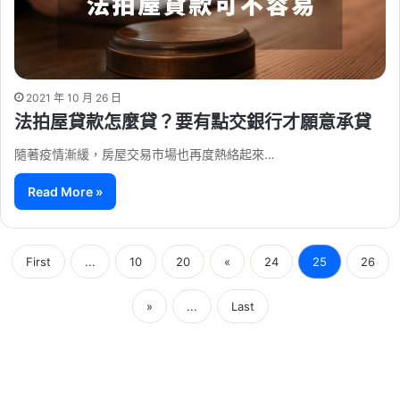
2021 年 10 月 26 日
法拍屋貸款怎麼貸？要有點交銀行才願意承貸
隨著疫情漸緩，房屋交易市場也再度熱絡起來…
Read More »
First
...
10
20
«
24
25
26
»
...
Last