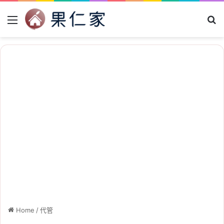
Menu
Se
Home
/
代管