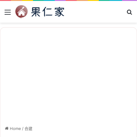
Menu
Se
Home
/
合建