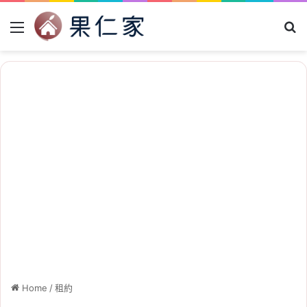
Menu
Se
Home
/
租約