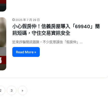
2025 年 7 月 29 日
小心假房仲！信義房屋導入「69940」簡
訊短碼，守住交易資訊安全
近來詐騙簡訊猖獗，不少民眾誤信「假房仲」…
Read More »
2
3
»