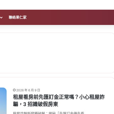
聯絡果仁家
2026 年 6 月 9 日
租屋看房前先匯訂金正常嗎？小心租屋詐
騙，3 招識破假房東
租屋詐騙新變種破解：揭秘「先匯訂金優先看…