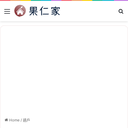
Menu
Se
Home
/
過戶