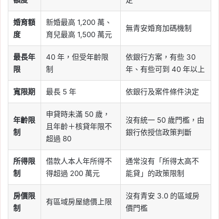
婚育額
新婚最高 1,200 萬、
無青安婚育加碼機制
度
育兒最高 1,500 萬元
最長年
40 年，但受年齡限
依銀行方案，有些 30
限
制
年、有些可到 40 年以上
寬限期
最長 5 年
依銀行及案件條件決定
申貸時未滿 50 歲，
年齡限
沒有統一 50 歲門檻，由
且年齡＋核貸年限不
制
銀行依授信政策判斷
超過 80
所得限
借款人本人年所得不
通常沒有「所得太高不
制
得超過 200 萬元
能貸」的政策限制
房價限
沒有青安 3.0 的區域房
有區域房屋總價上限
制
價門檻