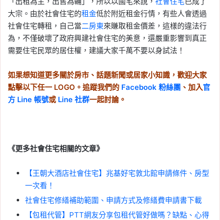
「出租為主，出售為輔」，所以以國宅來說，
社會住宅
已成了
大宗。由於社會住宅的
租金
低於附近租金行情，有些人會透過
社會住宅轉租，自己當
二房東
來賺取租金價差，這樣的違法行
為，不僅破壞了政府興建社會住宅的美意，還嚴重影響到真正
需要住宅民眾的居住權，建議大家千萬不要以身試法！
如果想知道更多關於房市、話題新聞或居家小知識，歡迎大家
點擊以下任一 LOGO。追蹤我們的
Facebook 粉絲團
、加入
官
方 Line 帳號
或
Line 社群
一起討論。
《更多社會住宅相關的文章》
【王朝大酒店社會住宅】兆基好宅敦北館申請條件、房型
一次看！
社會住宅修繕補助範圍、申請方式及修繕費申請書下載
【包租代管】PTT網友分享包租代管好做嗎？缺點、心得