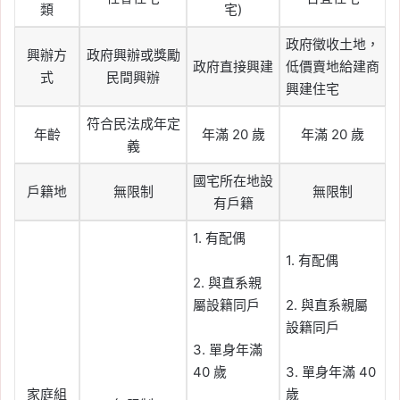
類
宅)
政府徵收土地，
興辦方
政府興辦或獎勵
政府直接興建
低價賣地給建商
式
民間興辦
興建住宅
符合民法成年定
年齡
年滿 20 歲
年滿 20 歲
義
國宅所在地設
戶籍地
無限制
無限制
有戶籍
1. 有配偶
1. 有配偶
2. 與直系親
屬設籍同戶
2. 與直系親屬
設籍同戶
3. 單身年滿
40 歲
3. 單身年滿 40
家庭組
歲