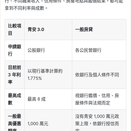
行、不同職業收入、信用條件、房屋地點與鑑價結果，都可能
拿到不同利率與成數。
比較項
青安 3.0
一般房貸
目
申請銀
公股銀行
各公民營銀行
行
目前前
以現行基準計算約
3 年利
依銀行及個人條件不同
1.775%
率
最高成
視銀行鑑價、信用、房
最高 8 成
數
屋條件與法規而定
一般最
沒有青安 1,000 萬元政
高優惠
1,000 萬元
策上限，依銀行授信而
額度
定