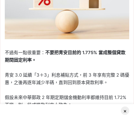
不過有一點很重要：
不要把青安目前的 1.775% 當成整個貸款
期間固定利率。
青安 3.0 延續「3＋3」利息補貼方式，前 3 年享有完整 2 碼優
惠，之後再逐年減少半碼，直到回到原本貸款利率。
假設未來中華郵政 2 年期定期儲金機動利率都維持目前 1.72%
不變，則一段式機動利率大致為：
×
期間
以目前基準估算利率
Facebook