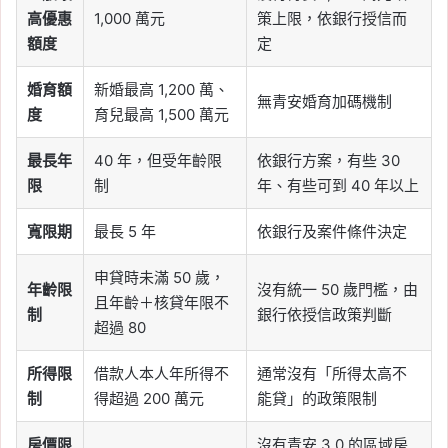
高優惠
1,000 萬元
策上限，依銀行授信而
額度
定
婚育額
新婚最高 1,200 萬、
無青安婚育加碼機制
度
育兒最高 1,500 萬元
最長年
40 年，但受年齡限
依銀行方案，有些 30
限
制
年、有些可到 40 年以上
寬限期
最長 5 年
依銀行及案件條件決定
申貸時未滿 50 歲，
年齡限
沒有統一 50 歲門檻，由
且年齡＋核貸年限不
制
銀行依授信政策判斷
超過 80
所得限
借款人本人年所得不
通常沒有「所得太高不
制
得超過 200 萬元
能貸」的政策限制
房價限
沒有青安 3.0 的區域房