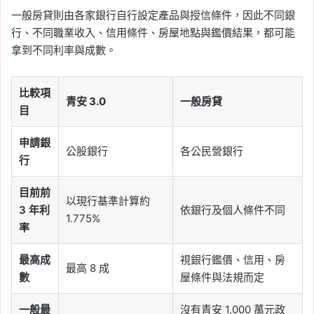
一般房貸則由各家銀行自行設定產品與授信條件，因此不同銀
行、不同職業收入、信用條件、房屋地點與鑑價結果，都可能
拿到不同利率與成數。
比較項
青安 3.0
一般房貸
目
申請銀
公股銀行
各公民營銀行
行
目前前
以現行基準計算約
3 年利
依銀行及個人條件不同
1.775%
率
最高成
視銀行鑑價、信用、房
最高 8 成
數
屋條件與法規而定
一般最
沒有青安 1,000 萬元政