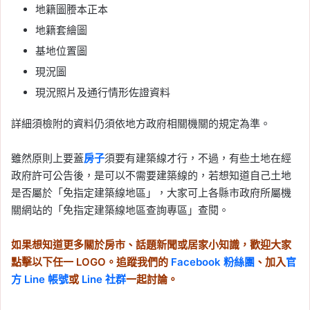
地籍圖謄本正本
地籍套繪圖
基地位置圖
現況圖
現況照片及通行情形佐證資料
詳細須檢附的資料仍須依地方政府相關機關的規定為準。
雖然原則上要蓋
房子
須要有建築線才行，不過，有些土地在經
政府許可公告後，是可以不需要建築線的，若想知道自己土地
是否屬於「免指定建築線地區」，大家可上各縣市政府所屬機
關網站的「免指定建築線地區查詢專區」查閱。
如果想知道更多關於房市、話題新聞或居家小知識，歡迎大家
點擊以下任一 LOGO。追蹤我們的
Facebook 粉絲團
、加入
官
方 Line 帳號
或
Line 社群
一起討論。