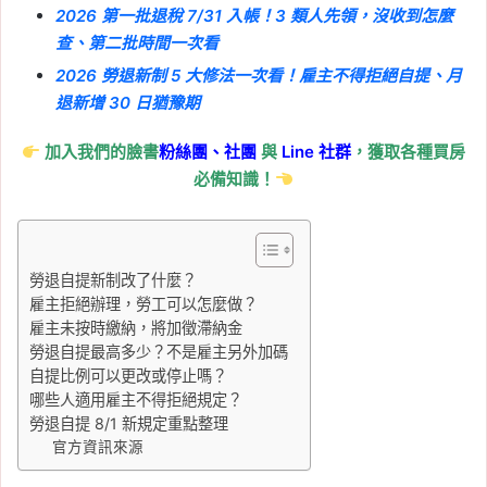
2026 第一批退稅 7/31 入帳！3 類人先領，沒收到怎麼
查、第二批時間一次看
2026 勞退新制 5 大修法一次看！雇主不得拒絕自提、月
退新增 30 日猶豫期
加入我們的臉書
粉絲團、
社團
與
Line
社群
，獲取各種買房
必備知識！
勞退自提新制改了什麼？
雇主拒絕辦理，勞工可以怎麼做？
雇主未按時繳納，將加徵滯納金
勞退自提最高多少？不是雇主另外加碼
自提比例可以更改或停止嗎？
哪些人適用雇主不得拒絕規定？
勞退自提 8/1 新規定重點整理
官方資訊來源