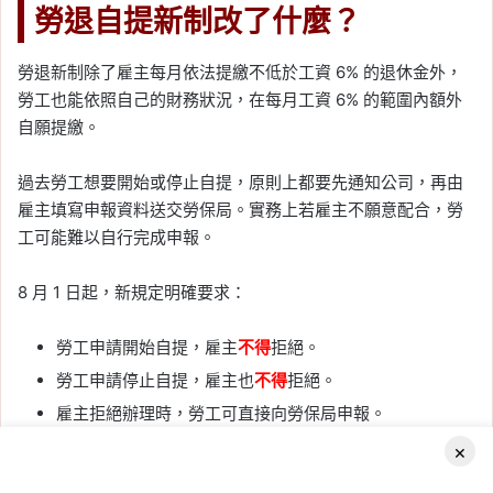
勞退自提新制改了什麼？
勞退新制除了雇主每月依法提繳不低於工資 6% 的退休金外，
勞工也能依照自己的財務狀況，在每月工資 6% 的範圍內額外
自願提繳。
過去勞工想要開始或停止自提，原則上都要先通知公司，再由
雇主填寫申報資料送交勞保局。實務上若雇主不願意配合，勞
工可能難以自行完成申報。
8 月 1 日起，新規定明確要求：
勞工申請開始自提，雇主
不得
拒絕。
勞工申請停止自提，雇主也
不得
拒絕。
雇主拒絕辦理時，勞工可直接向勞保局申報。
勞工直接申報後，雇主仍須負責代收及繳納自提金額。
×
Facebook