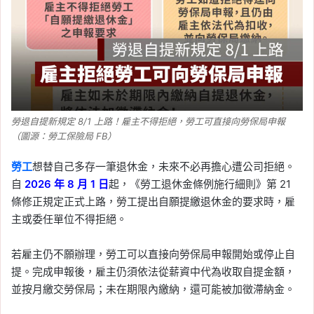
勞退自提新規定 8/1 上路！雇主不得拒絕，勞工可直接向勞保局申報
（圖源：勞工保險局 FB）
勞工
想替自己多存一筆退休金，未來不必再擔心遭公司拒絕。
自
2026 年 8 月 1 日
起，《勞工退休金條例施行細則》第 21
條修正規定正式上路，勞工提出自願提繳退休金的要求時，雇
主或委任單位不得拒絕。
若雇主仍不願辦理，勞工可以直接向勞保局申報開始或停止自
提。完成申報後，雇主仍須依法從薪資中代為收取自提金額，
並按月繳交勞保局；未在期限內繳納，還可能被加徵滯納金。