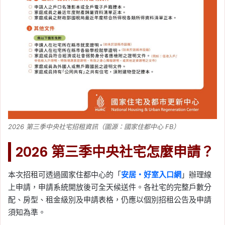
2026 第三季中央社宅招租資訊（圖源：國家住都中心 FB）
2026 第三季中央社宅怎麼申請？
本次招租可透過國家住都中心的「
安居・好室入口網
」辦理線
上申請，申請系統開放後可全天候送件。各社宅的完整戶數分
配、房型、租金級別及申請表格，仍應以個別招租公告及申請
須知為準。