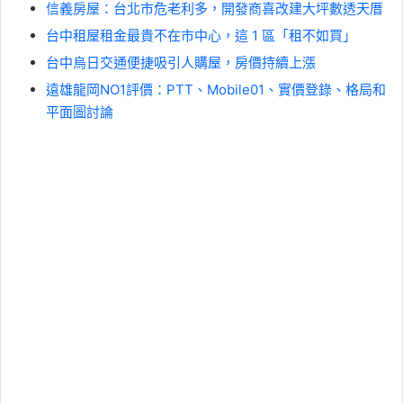
信義房屋：台北市危老利多，開發商喜改建大坪數透天厝
台中租屋租金最貴不在市中心，這 1 區「租不如買」
台中烏日交通便捷吸引人購屋，房價持續上漲
遠雄龍岡NO1評價：PTT、Mobile01、實價登錄、格局和
平面圖討論