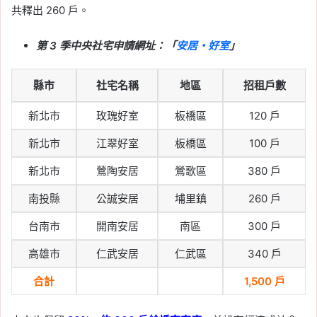
共釋出 260 戶。
第 3 季中央社宅申請網址：「
安居・好室
」
縣市
社宅名稱
地區
招租戶數
新北市
玫瑰好室
板橋區
120 戶
新北市
江翠好室
板橋區
100 戶
新北市
鶯陶安居
鶯歌區
380 戶
南投縣
公誠安居
埔里鎮
260 戶
台南市
開南安居
南區
300 戶
高雄市
仁武安居
仁武區
340 戶
合計
1,500 戶