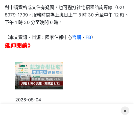
對申請資格或文件有疑問，也可撥打社宅招租諮詢專線（02）
8979-1799，服務時間為上班日上午 8 時 30 分至中午 12 時、
下午 1 時 30 分至晚間 6 時。
（本文資訊、圖源：國家住都中心
官網
、
FB
）
延伸閱讀》
2026-08-04
2026 高雄社宅招租！「凱旋青
×
樹」遞補招租 43 戶，月租
3,590 元起，申請期限至 8/31
Facebook