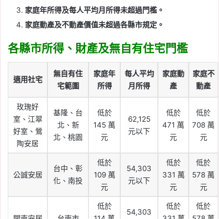
家庭年所得及每人平均月所得未超過門檻。
家庭動產及不動產價值未超過各縣市規定。
各縣市所得、財產及無自有住宅門檻
無自有住
家庭年
每人平均
家庭動
家庭不
適用社宅
宅範圍
所得
月所得
產
動產
玫瑰好
基隆、台
低於
低於
低於
室、江翠
62,125
北、新
145 萬
471 萬
708 萬
好室、鶯
元以下
北、桃園
元
元
元
陶安居
低於
低於
低於
台中、彰
54,303
公誠安居
109 萬
331 萬
578 萬
化、南投
元以下
元
元
元
低於
低於
低於
54,303
開南安居
台南市
114 萬
331 萬
578 萬