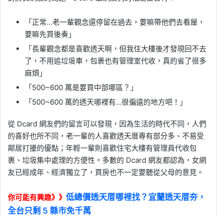
「正常…老一輩觀念還停留在過去，要嘛帶他們去看屋，
要嘛先買後奏」
「長輩觀念都是喜歡透天啊，但我住大樓後才發現回不去
了，不用追垃圾車，包裹也有管理室代收，真的省了很多
麻煩」
「500~600 萬是要買中部哪區？」
「500~600 萬的透天哪裡有…很偏遠的地方吧！」
從 Dcard 網友們的留言可以發現，因為生活的時代不同，人們
的喜好也所不同，老一輩的人喜歡透天厝專有部分多、不易受
鄰居打擾的優點；年輕一輩則喜歡住宅大樓有管理員代收包
裹、垃圾集中處理的方便性。多數的 Dcard 網友都認為，女網
友已經成年、經濟獨立了，買房也不一定要聽從父母的意見。
低總價透天厝哪裡找？宜蘭透天厝夯，
你可能有興趣》》
全台只剩 5 縣市免千萬