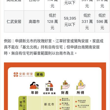
元以下
元
元
元
低於
低於
低於
59,395
仁武安居
高雄市
128 萬
331 萬
596 萬
元以下
元
元
元
例如：申請新北市的玫瑰好室、江翠好室或鶯陶安居，家庭成
員不能在「基北北桃」持有自有住宅；但申請台南開南安居
時，無自有住宅的審查範圍則以台南市為主。