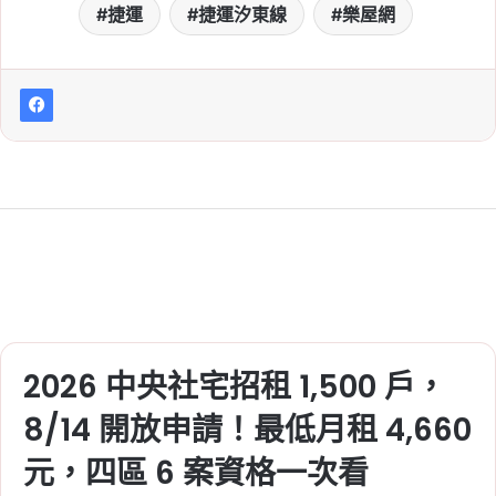
捷運
捷運汐東線
樂屋網
一次看
Tag:
三鶯線通車時間
, 
捷運
, 
捷運三鶯
線
, 
新北
, 
新北市
, 
新北市建案
, 
新北捷運
2026-06-08
捷運三鶯線延伸八德進度
更新：工程經費審議通
過，預計 6 月啟動招標、
2034 完工
Tag:
三鶯線延伸八德計畫
, 
三鶯線通車
時間
, 
捷運
, 
捷運三鶯線
, 
新北
, 
新北市
, 
新北市建案
, 
新北捷運
2026-06-08
2026 中央社宅招租 1,500 戶，
捷運三鶯線完成履勘！營
運前 4 項須改善，拼
8/14 開放申請！最低月租 4,660
2026 年中通車
元，四區 6 案資格一次看
Tag:
三鶯線通車時間
, 
捷運
, 
捷運三鶯