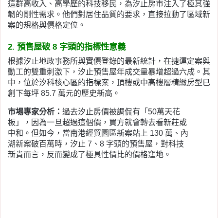
這群高收入、高學歷的科技移民，為汐止房市注入了極其強
韌的剛性需求。他們對居住品質的要求，直接拉動了區域新
案的規格與價格定位。
2. 預售屋破 8 字頭的指標性意義
根據汐止地政事務所與實價登錄的最新統計，在捷運定案與
動工的雙重刺激下，汐止預售屋年成交量暴增超過六成。其
中，位於汐科核心區的指標案，頂樓或中高樓層精緻房型已
創下每坪 85.7 萬元的歷史新高。
市場專家分析
：
過去汐止房價被調侃有「50萬天花
板」，因為一旦超過這個價，買方就會轉去看新莊或
中和。但如今，當南港經貿園區新案站上 130 萬、內
湖新案破百萬時，汐止 7、8 字頭的預售屋，對科技
新貴而言，反而變成了極具性價比的價格窪地。