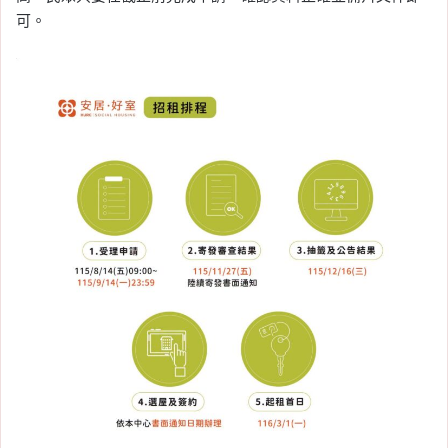
站 200 億聯開啟動，預計
可。
2031 年完工
Tag:
台北捷運
, 
捷運
, 
捷運共構宅
, 
捷運
萬大線
, 
捷運路線圖
, 
捷運開發案