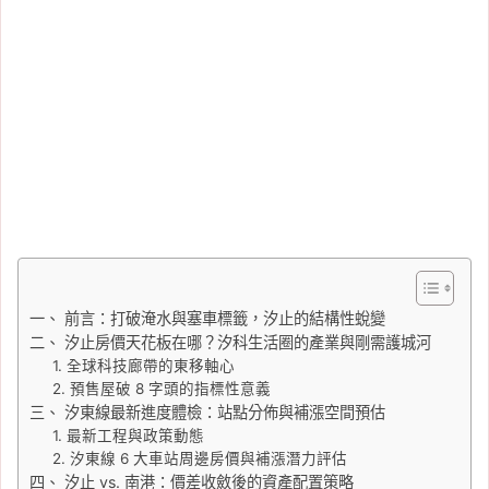
一、 前言：打破淹水與塞車標籤，汐止的結構性蛻變
二、 汐止房價天花板在哪？汐科生活圈的產業與剛需護城河
1. 全球科技廊帶的東移軸心
2. 預售屋破 8 字頭的指標性意義
三、 汐東線最新進度體檢：站點分佈與補漲空間預估
1. 最新工程與政策動態
2. 汐東線 6 大車站周邊房價與補漲潛力評估
四、 汐止 vs. 南港：價差收斂後的資產配置策略