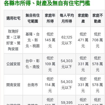
各縣市所得、財產及無自有住宅門檻
無自有住
家庭年
每人平均
家庭動
家庭不
適用社宅
宅範圍
所得
月所得
產
動產
玫瑰好
基隆、台
低於
低於
低於
室、江翠
62,125
北、新
145 萬
471 萬
708 萬
好室、鶯
元以下
北、桃園
元
元
元
陶安居
低於
低於
低於
台中、彰
54,303
公誠安居
109 萬
331 萬
578 萬
化、南投
元以下
元
元
元
低於
低於
低於
54,303
開南安居
台南市
114 萬
331 萬
578 萬
元以下
元
元
元
低於
低於
低於
59,395