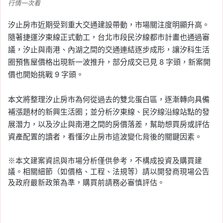
行情一次看
汐止房市近期受到重大交通建設帶動，市場關注度明顯升高。
隨著捷運汐東線正式動工，台北市段民汐線都市計畫也通過審
議，汐止與南港、內湖之間的交通連結逐步成形，讓汐科生活
圈預售屋價格出現新一波推升，部分成交已見 8 字頭，新案開
價也開始挑戰 9 字頭。
本文將整理汐止房市為何從過去的雙北蛋白區，逐漸轉向具備
補漲題材的新興生活圈；並分析汐東線、民汐線沿線站點的發
展潛力，以及汐止與南港之間的房價落差，幫助想買房或評估
資產配置的讀者，看懂汐止房市這波變化背後的關鍵因素。
※本文建案資訊與市場分析僅供參考，不構成投資及購買建
議。相關細節（如價格、工程、法規等）請以開發商現場公告
及政府最新政策為準，購買前請務必審慎評估。