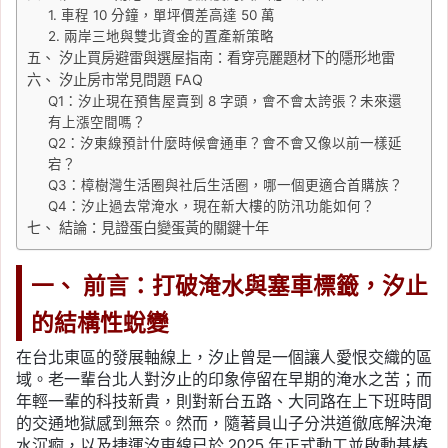
1. 車程 10 分鐘，單坪價差高達 50 萬
2. 兩岸三地與雙北資金的置產新策略
五、 汐止買房避雷與選屋指南：看穿亮麗題材下的隱形地雷
六、 汐止房市常見問題 FAQ
Q1：汐止現在預售屋賣到 8 字頭，會不會太誇張？未來還
有上漲空間嗎？
Q2：汐東線預計什麼時候會通車？會不會又像以前一樣延
宕？
Q3：樟樹灣生活圈與社后生活圈，哪一個更適合首購族？
Q4：汐止過去常淹水，現在新大樓的防汛功能如何？
七、 結論：見證蛋白變蛋黃的關鍵十年
一、 前言：打破淹水與塞車標籤，汐止
的結構性蛻變
在台北東區的發展軸線上，汐止曾是一個讓人愛恨交織的區
域。老一輩台北人對汐止的印象停留在早期的淹水之苦；而
年輕一輩的科技新貴，則對新台五路、大同路在上下班時間
的交通地獄感到無奈。然而，隨著員山子分洪道徹底解決淹
水沉痾，以及捷運汐東線已於 2025 年正式動工並啟動基樁