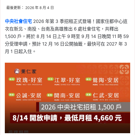
線
, 
新北
, 
新北市
, 
新北市建案
, 
新北捷運
最後更新： 2026 年 8 月 4 日
2026-06-05
捷運三鶯線通車倒數！交
中央社會住宅
2026 年第 3 季招租正式登場！國家住都中心這
次在新北、南投、台南及高雄推出 6 處社會住宅，共釋出
通部 6/7 辦理履勘
1,500 戶，將於 8 月 14 日上午 9 時至 9 月 14 日晚間 11 時 59
Tag:
三鶯線通車時間
, 
台北捷運
, 
捷運
, 
分受理申請，預計 12 月 16 日公開抽籤，最快可在 2027 年 3
捷運三鶯線
, 
新北
, 
新北市
, 
新北捷運
月 1 日起入住。
2026-05-18
捷運萬大線通車進度再推
進！電聯車正式駛入主
線，連城錦和站至莒光站
進入動態測試
Tag:
台北
, 
台北市
, 
台北捷運
, 
捷運
, 
捷
運萬大線
2026-05-03
台中海線房價 2026 解
析：台中捷運藍線動工，