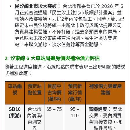
民汐線北市段大突破：
台北市都委會已於 2026 年 5
月正式審議通過「民生汐止線北市段細部計畫案」並
報請內政部審議，力拚2年內發包動工。同時，雙北已
確定未來民汐線將統一由新北市政府與新北捷運公司
負責興建與營運，不僅打破了過去多頭馬車的僵局，
更意味著未來汐東線將直通內湖、民生社區與雙連
站，串聯文湖線、淡水信義線等黃金動脈。
2. 汐東線 6 大車站周邊房價與補漲潛力評估
隨著工程進度推進，沿線站點的房市表現已出現明顯的階梯
式補漲效應：
車站編
預定站
目前中
預售新
補漲潛力與置產
號
點位置
古均價
案行情
建議
(萬/坪)
(萬/坪)
SB10
台北市
65 – 75
95 –
高穩健度：
雙北
(東湖)
內溝溪/
110
交界，受內湖買
東湖交
盤直接支撐，抗
界
跌性最強。