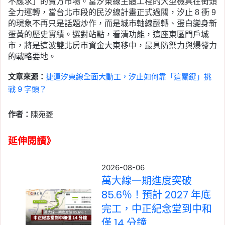
不應求」的賣方市場。當汐東線主體工程的大型機具在街頭
全力運轉，當台北市段的民汐線計畫正式過關，汐止 8 衝 9
的現象不再只是話題炒作，而是城市軸線翻轉、蛋白變身新
蛋黃的歷史實績。選對站點，看清功能，這座東區門戶城
市，將是這波雙北房市資金大東移中，最具防禦力與爆發力
的戰略要地。
文章來源：
捷運汐東線全面大動工，汐止如何靠「這關鍵」挑
戰 9 字頭？
作者：
陳宛菱
延伸閱讀》
2026-08-06
萬大線一期進度突破
85.6％！預計 2027 年底
完工，中正紀念堂到中和
僅 14 分鐘