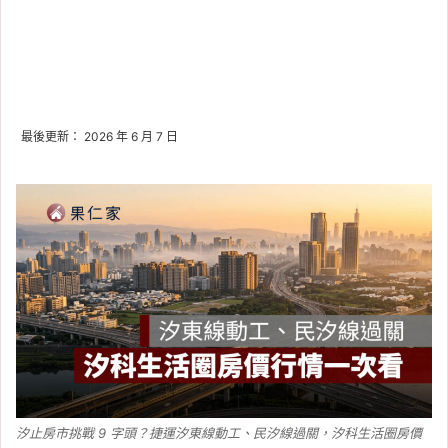
最後更新： 2026 年 6 月 7 日
汐止房市挑戰 9 字頭？捷運汐東線動工、民汐線過關，汐科生活圈房價