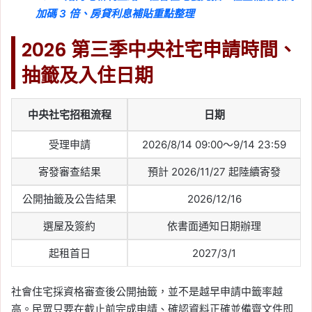
2026-03-25
加碼 3 倍、房貸利息補貼重點整理
高雄捷運紅線延伸列車亮
相！串聯南北高雄，岡山
2026 第三季中央社宅申請時間、
路竹、小港林園線模型設
抽籤及入住日期
計曝光
Tag:
捷運
, 
高雄
, 
高雄市
, 
高雄捷運
中央社宅招租流程
日期
2026-03-24
捷運萬大線通車倒數，中
受理申請
2026/8/14 09:00～9/14 23:59
和房價站上 8 字頭！板橋
寄發審查結果
預計 2026/11/27 起陸續寄發
交界購屋攻略、站點差異
公開抽籤及公告結果
2026/12/16
一次看
選屋及簽約
依書面通知日期辦理
Tag:
台北捷運
, 
捷運
, 
捷運萬大線
, 
新北
捷運
, 
樂屋網
起租首日
2027/3/1
2026-03-23
捷運萬大線最大開發案通
社會住宅採資格審查後公開抽籤，並不是越早申請中籤率越
過！土城金城機廠、莒光
高。民眾只要在截止前完成申請、確認資料正確並備齊文件即