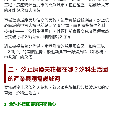
工程，這座緊鄰台北市的門戶城市，正在經歷一場前所未有
的產能與房價大洗牌。
市場數據最能反映信心的反轉。最新實價登錄揭露，汐止核
心區域的中古大樓已穩站 5 至 6 字頭，而具備指標性的科
技核心——「汐科生活圈」，其預售新案最高成交單價竟然
已突破每坪 85 萬元，均價穩站 8 字頭。
過去被視為台北內湖、南港附庸的親民蛋白區，如今正以
「8 衝 9」的開價氣勢，緊追新北市一線蛋黃區（如板橋、
中永和）的房價。
二、 汐止房價天花板在哪？汐科生活圈
的產業與剛需護城河
要探討汐止房價的天花板，就必須先解構撐起這波漲幅的火
車頭：汐科生活圈。
1. 全球科技廊帶的東移軸心