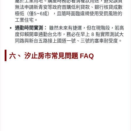
屬於工業用地。購屋時務必看清權狀用途，避免誤買
無法申請新青安等政府首購低利貸款、銀行核貸成數
極低（僅5~6成），且隨時面臨違規使用受罰風險的
工業住宅。
通勤時間實測：
雖然未來有捷運，但在現階段，若高
度仰賴開車通勤台北市，務必在早上 8 點實際測試大
同路與新台五路接上國道一號、三號的塞車耐受度。
六、 汐止房市常見問題 FAQ