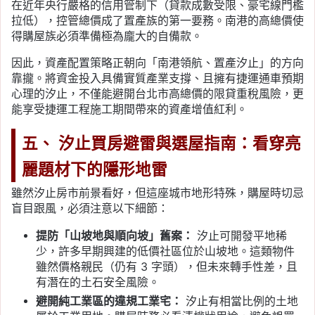
在近年央行嚴格的信用管制下（貸款成數受限、豪宅線門檻
拉低），控管總價成了置產族的第一要務。南港的高總價使
得購屋族必須準備極為龐大的自備款。
因此，資產配置策略正朝向「南港領航、置產汐止」的方向
靠攏。將資金投入具備實質產業支撐、且擁有捷運通車預期
心理的汐止，不僅能避開台北市高總價的限貸重稅風險，更
能享受捷運工程施工期間帶來的資產增值紅利。
五、 汐止買房避雷與選屋指南：看穿亮
麗題材下的隱形地雷
雖然汐止房市前景看好，但這座城市地形特殊，購屋時切忌
盲目跟風，必須注意以下細節：
提防「山坡地與順向坡」舊案：
汐止可開發平地稀
少，許多早期興建的低價社區位於山坡地。這類物件
雖然價格親民（仍有 3 字頭），但未來轉手性差，且
有潛在的土石安全風險。
避開純工業區的違規工業宅：
汐止有相當比例的土地