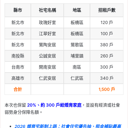
看房
, 
買房
縣市
社宅名稱
地區
招租戶數
2026-04-03
大溪埔頂轉運站拼 2027
新北市
玫瑰好室
板橋區
120 戶
完工：工程時間、公車路
新北市
江翠好室
板橋區
100 戶
線、桃園捷運綠線延伸與
房市影響解析
新北市
鶯陶安居
鶯歌區
380 戶
Tag:
房價
, 
房市
, 
房市分析
, 
捷運
, 
桃園
, 
南投縣
公誠安居
埔里鎮
260 戶
桃園房價
, 
桃園房市
, 
桃園買房
, 
樂屋網
, 
買房
台南市
開南安居
南區
300 戶
2026-03-30
高雄市
仁武安居
仁武區
340 戶
環狀線北環段最新進度曝
光！新北產業園區到劍南
合計
1,500 戶
路僅 28 分鐘，蘆洲、士
林、大直房市受矚
本次也保留
20%、約 300 戶給婚育家庭
，並設有經濟或社會
弱勢身分保障名額。
Tag:
捷運
, 
捷運路線圖
, 
新北捷運
, 
環狀
線
2026 婚育宅新制上路：社會住宅優先抽、租金補貼最高