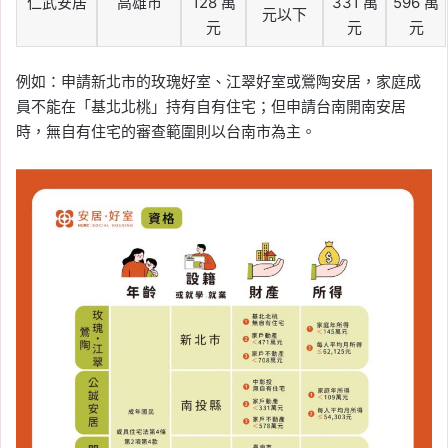
仁武安居
高雄市
128 萬
331 萬
596 萬
元以下
元
元
元
例如：申請新北市的玫瑰好室、江翠好室或鶯陶安居，家庭成
員不能在「基北北桃」持有自有住宅；但申請台南開南安居
時，無自有住宅的審查範圍則以台南市為主。