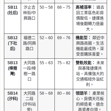
SB11
汐止吉
50 – 58
68 – 75
高補漲率：
過去
(社后)
林街/中
因工業區色彩房
興路口
價壓低，捷運進
場後翻轉力道最
大。
SB12
福德二
52 – 60
69 – 76
機能型：
鄰近中
(下社
路/同興
興路商圈，生活
后)
路口
機能最成熟，深
受首購族喜愛。
SB13
大同路
55 – 63
75 – 82
雙軌效能：
未來
(樟樹
一段/樟
與基隆捷運共
灣)
樹一路
站，具備強大的
口
交通樞紐外溢紅
利。
SB14
大同路
58 – 68
80 – 86
領頭羊：
產業核
(汐科)
二段
心，房價天花板
(汐科站
的締造者，適合
旁)
高資產白領。