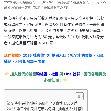
2026 中央社宅招租 1,500 戶，8/14 開放申請！最低月租 4,660 元，四
沙鹿、梧棲、龍井 3 字頭
區 6 案資格一次看（圖源：國家住都中心 FB）
房市怎麼選？
這次招租並不是只有低收入戶才能參加。只要符合年齡、設籍
Tag:
台中捷運
, 
台中捷運藍線
, 
房市
, 
捷
或就學就業、家庭所得、財產及無自有住宅等條件，一般所得
運
, 
樂屋網
, 
看房
, 
買房
家庭也可以提出申請。租金則依案場、房型和所得身分而異，
2026-05-02
一般家庭最低月租為 7,160 元；具低收入戶或中低收入戶身分
土城房價 2026 站穩 7 字
者，最低月租可降至 4,660 元。
頭？板南線、三鶯線、萬
大線與頂埔科技廊道房市
延伸閱讀》
2026 社會住宅申請懶人包：社宅申請資格、租金
解析
補貼、租金扣除額一次看
Tag:
房市
, 
捷運
, 
捷運三鶯線
, 
捷運萬大
加入我們的臉書
粉絲團、
社團
與
Line
社群
，獲取各種買房
線
, 
樂屋網
, 
看房
, 
買房
必備知識！
2026-04-27
三鶯線離通車最後一哩
路！初勘通過後拚 2026
年中營運，12 站串聯土城
第 3 季中央社宅招租有哪些？6 案共 1,500 戶
三峽鶯歌
2026 第三季中央社宅申請時間、抽籤及入住日期