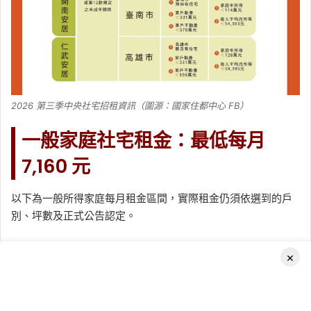
2026 第三季中央社宅招租資訊（圖源：國家住都中心 FB）
一般家庭社宅租金：最低每月
7,160 元
以下為一般所得家庭每月租金區間，實際租金仍須依選到的戶
別、坪數及正式公告認定。
×
社宅名
套房／一房型
二房型
三房型
稱
玫瑰好
13,020～
18,450～
24,490～
Facebook