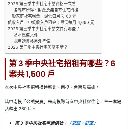
2026 第三季中央社宅申請資格一次看
Tag:
台北
, 
台北市
, 
台北捷運
, 
捷運
, 
捷
各縣市所得、財產及無自有住宅門檻
運三鶯線
, 
捷運路線圖
, 
捷運開發案
, 
新
一般家庭社宅租金：最低每月 7,160 元
北
, 
新北市
, 
新北捷運
, 
桃園
, 
桃園捷運
低收入戶、中低收入戶租金：最低每月 4,660 元
2026-04-19
2026 第三季中央社宅申請文件有哪些？
2026 捷運宅還值得買
基本應備文件
視申請資格另外準備
嗎？高價小宅為何還是熱
2026 第三季中央社宅怎麼申請？
賣，自住與轉手流動性一
次看
第 3 季中央社宅招租有哪些？6
Tag:
房價
, 
房市
, 
捷運
, 
捷運宅
, 
樂屋網
, 
案共 1,500 戶
看房
, 
買房
2026-04-18
本次中央社宅招租橫跨新北、南投、台南及高雄。
2026 脫北族買房攻略：
捷運沿線高 CP 值中古屋
其中南投「公誠安居」是南投縣首座中央社會住宅，單一案場
推薦、進場門檻與區域分
共釋出 260 戶。
析一次看
第 3 季中央社宅申請網址：「
安居・好室
」
Tag:
中古屋
, 
房價
, 
房市
, 
捷運
, 
樂屋網
, 