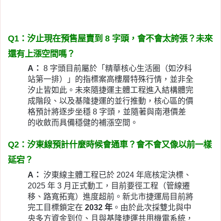
Q1：汐止現在預售屋賣到 8 字頭，會不會太誇張？未來
還有上漲空間嗎？
A：
8 字頭目前屬於「精華核心生活圈（如汐科
站第一排）」的指標案高樓層特殊行情，並非全
汐止皆如此。未來隨捷運主體工程進入結構體完
成階段、以及基隆捷運的並行推動，核心區的價
格預計將逐步坐穩 8 字頭，並隨著與南港價差
的收斂而具備穩健的補漲空間。
Q2：汐東線預計什麼時候會通車？會不會又像以前一樣
延宕？
A：
汐東線主體工程已於 2024 年底核定決標、
2025 年 3 月正式動工，目前要徑工程（管線遷
移、路寬拓寬）進度超前。新北市捷運局目前將
完工目標鎖定在
2032 年
。由於此次採雙北與中
央多方資金到位、且與基隆捷運共用機電系統，