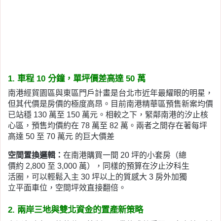
1. 車程 10 分鐘，單坪價差高達 50 萬
南港經貿園區與東區門戶計畫是台北市近年最耀眼的明星，
但其代價是房價的極度高昂。目前南港精華區預售新案均價
已站穩 130 萬至 150 萬元。相較之下，緊鄰南港的汐止核
心區，預售均價約在 78 萬至 82 萬。兩者之間存在著每坪
高達 50 至 70 萬元 的巨大價差
空間置換邏輯
：
在南港購買一間 20 坪的小套房（總
價約 2,800 至 3,000 萬），同樣的預算在汐止汐科生
活圈，可以輕鬆入主 30 坪以上的質感大 3 房外加獨
立平面車位，空間坪效直接翻倍。
2. 兩岸三地與雙北資金的置產新策略