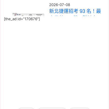
2026-07-08
新北捷運招考 93 名！最
高月薪 6.2 萬，職缺名
[the_ad id=”170676″]
額、報名期限、考試面試
時間一次看
Tag:
捷運
, 
捷運三鶯線
, 
新北捷運
2026-06-30
捷運三鶯線 6/30 通車！
路線圖、12 站、免費試乘
時間與票價一次看
Tag:
三鶯線通車時間
, 
捷運
, 
捷運三鶯
線
, 
新北
, 
新北市
, 
新北市建案
, 
新北捷運
2026-06-26
捷運三鶯線 6/30 正式通
車！到 8/31 免費試乘，
路線轉乘、到站音樂亮點