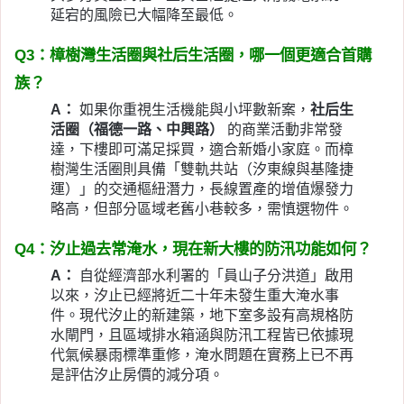
延宕的風險已大幅降至最低。
Q3：樟樹灣生活圈與社后生活圈，哪一個更適合首購
族？
A：
如果你重視生活機能與小坪數新案，
社后生
活圈（福德一路、中興路）
的商業活動非常發
達，下樓即可滿足採買，適合新婚小家庭。而樟
樹灣生活圈則具備「雙軌共站（汐東線與基隆捷
運）」的交通樞紐潛力，長線置產的增值爆發力
略高，但部分區域老舊小巷較多，需慎選物件。
Q4：汐止過去常淹水，現在新大樓的防汛功能如何？
A：
自從經濟部水利署的「員山子分洪道」啟用
以來，汐止已經將近二十年未發生重大淹水事
件。現代汐止的新建築，地下室多設有高規格防
水閘門，且區域排水箱涵與防汛工程皆已依據現
代氣候暴雨標準重修，淹水問題在實務上已不再
是評估汐止房價的減分項。