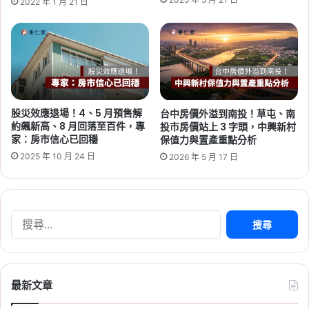
2022 年 1 月 21 日
Tag:
桃園
,
桃園社宅基地
,
桃園社宅懶人包
,
桃園
社宅戶數
,
桃園社會住宅
,
桃園租屋
,
社會住宅
,
社
會住宅申請
股災效應退場！4、5 月預售解
台中房價外溢到南投！草屯、南
約飆新高、8 月回落至百件，專
投市房價站上 3 字頭，中興新村
家：房市信心已回穩
保值力與置產重點分析
2026-06-16
2025 年 10 月 24 日
2026 年 5 月 17 日
桃園航空城 2 大社會住宅啟
動！橫埔、誠聖近 1800 戶招
標，預計 2030 年完工
搜
Tag:
桃園
,
桃園社宅基地
,
桃園社宅懶人包
,
桃園
尋
社宅戶數
,
桃園社會住宅
,
桃園租屋
,
社會住宅
關
鍵
字:
最新文章