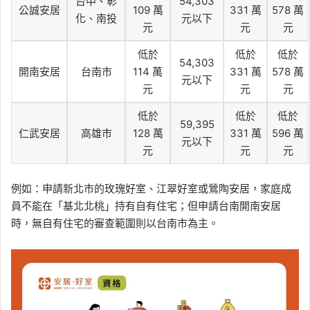
台中、彰
54,303
公誠安居
109 萬
331 萬
578 萬
化、南投
元以下
元
元
元
低於
低於
低於
54,303
開南安居
台南市
114 萬
331 萬
578 萬
元以下
元
元
元
低於
低於
低於
59,395
仁武安居
高雄市
128 萬
331 萬
596 萬
元以下
元
元
元
例如：申請新北市的玫瑰好室、江翠好室或鶯陶安居，家庭成
員不能在「基北北桃」持有自有住宅；但申請台南開南安居
時，無自有住宅的審查範圍則以台南市為主。