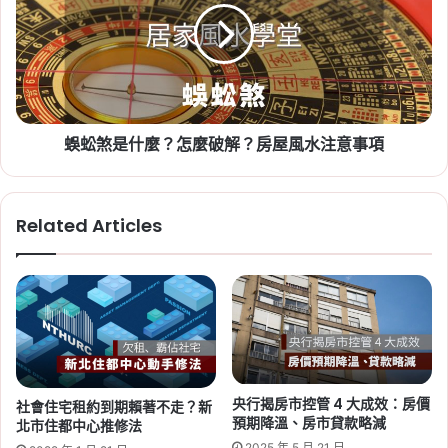
小
是
心
什
2026-07-20
這
麼？
新竹人注意！竹科旁將新增 838
幾
怎
戶社宅，「金城安居」預計
個
麼
缺
破
2029 年完工
點
蜈蚣煞是什麼？怎麼破解？房屋風水注意事項
解？
房
Tag:
新竹
,
新竹市
,
新竹縣
,
社會住宅
,
社會住宅
屋
進度
,
竹科
風
Related Articles
水
注
意
事
項
2026-06-29
桃園社會住宅續租租金 2026：
蘆竹一號、平鎮一號、八德三號
央行揭房市控管 4 大成效：房價
社會住宅租約到期賴著不走？新
社宅分 3 年緩漲
預期降溫、房市貸款略減
北市住都中心推修法
2025 年 5 月 21 日