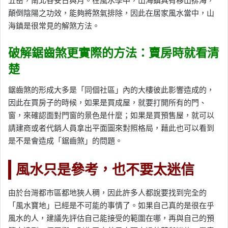
五岳，南北各安日與月。在風水學中，山海鎮具有移山排海，
顛倒陰陽之功效，能夠將煞氣排除，因此在居家風水當中，山
海鎮是很常見的解煞方法。
破解鋸齒煞更實際的方法：賣房時就看清
楚
鋸齒煞的形成大多是「同個社區」內的大樓彼此影響造成的，
因此在買房子的時候，如果是買成屋，就要打開所有的門、
窗，來確認面對門窗的景色是什麼；如果是買預售屋，就可以
請建商或者代銷人員拿出平面圖來對照格局，藉此也可以看到
是不是會造成「鋸齒煞」的問題。
風水只是參考，也不要太迷信
由於台灣都市區都地狹人稠，因此許多人都說要找到完全的
「風水寶地」已經是不可能的事情了。如果自己真的是很在乎
風水的人，建議先評估自己能接受的範圍在哪，再與自己的預