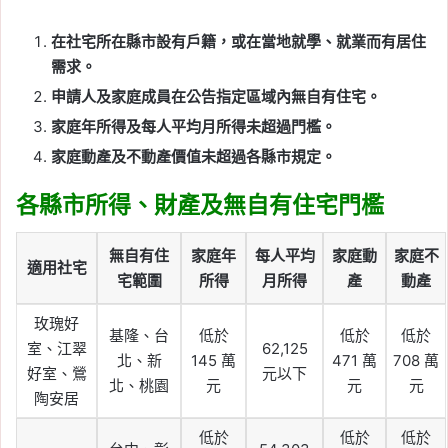
在社宅所在縣市設有戶籍，或在當地就學、就業而有居住
需求。
申請人及家庭成員在公告指定區域內無自有住宅。
家庭年所得及每人平均月所得未超過門檻。
家庭動產及不動產價值未超過各縣市規定。
各縣市所得、財產及無自有住宅門檻
無自有住
家庭年
每人平均
家庭動
家庭不
適用社宅
宅範圍
所得
月所得
產
動產
玫瑰好
基隆、台
低於
低於
低於
室、江翠
62,125
北、新
145 萬
471 萬
708 萬
好室、鶯
元以下
北、桃園
元
元
元
陶安居
低於
低於
低於