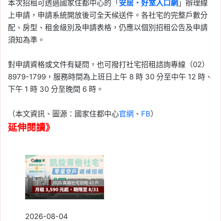
本次招租可透過國家住都中心的「
安居・好室入口網
」辦理線
上申請，申請系統開放後可全天候送件。各社宅的完整戶數分
配、房型、租金級別及申請表格，仍應以個別招租公告及申請
須知為準。
對申請資格或文件有疑問，也可撥打社宅招租諮詢專線（02）
8979-1799，服務時間為上班日上午 8 時 30 分至中午 12 時、
下午 1 時 30 分至晚間 6 時。
（本文資訊、圖源：國家住都中心
官網
、
FB
）
延伸閱讀》
2026-08-04