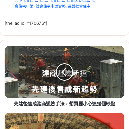
會住宅申請
,
社會住宅申請資格
,
高雄社會住宅
[the_ad id=”170676″]
先
2026-07-23
建
租賃專法修法急轉彎！3 年租
後
期、續約漲租上限暫緩，最新重
售
成
點一次看
建
Tag:
房東
,
社會住宅
,
租屋
,
租屋族
,
租屋注意事
商
避
項
,
租屋糾紛
,
租屋補助
,
租屋補助申請
,
租屋補助
險
資格
先建後售成建商避險手法，想買要小心這幾個缺點
手
法，
想
蜈
買
蚣
要
煞