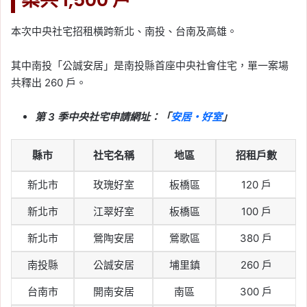
本次中央社宅招租橫跨新北、南投、台南及高雄。
其中南投「公誠安居」是南投縣首座中央社會住宅，單一案場
共釋出 260 戶。
第 3 季中央社宅申請網址：「
安居・好室
」
縣市
社宅名稱
地區
招租戶數
新北市
玫瑰好室
板橋區
120 戶
新北市
江翠好室
板橋區
100 戶
新北市
鶯陶安居
鶯歌區
380 戶
南投縣
公誠安居
埔里鎮
260 戶
台南市
開南安居
南區
300 戶