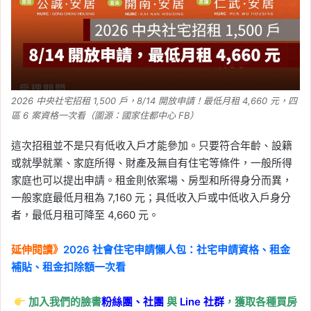
2026 中央社宅招租 1,500 戶，8/14 開放申請！最低月租 4,660 元，四
區 6 案資格一次看（圖源：國家住都中心 FB）
這次招租並不是只有低收入戶才能參加。只要符合年齡、設籍
或就學就業、家庭所得、財產及無自有住宅等條件，一般所得
家庭也可以提出申請。租金則依案場、房型和所得身分而異，
一般家庭最低月租為 7,160 元；具低收入戶或中低收入戶身分
者，最低月租可降至 4,660 元。
延伸閱讀》
2026 社會住宅申請懶人包：社宅申請資格、租金
補貼、租金扣除額一次看
加入我們的臉書
粉絲團、
社團
與
Line
社群
，獲取各種買房