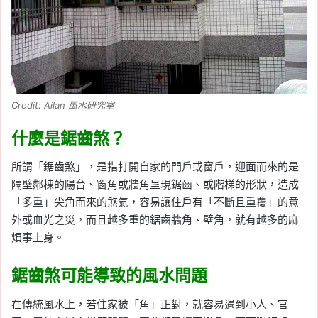
Credit: Ailan 風水研究室
什麼是鋸齒煞？
所謂「鋸齒煞」，是指打開自家的門戶或窗戶，迎面而來的是
隔壁鄰棟的陽台、窗角或牆角呈現鋸齒、或階梯的形狀，造成
「多重」尖角而來的煞氣，容易讓住戶有「不斷且重覆」的意
外或血光之災，而且越多重的鋸齒牆角、壁角，就有越多的麻
煩事上身。
鋸齒煞可能導致的風水問題
在傳統風水上，若住家被「角」正對，就容易遇到小人、官