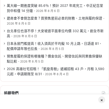
萬大線一期進度突破 85.6％！預計 2027 年底完工，中正紀念堂
到中和僅 14 分鐘
2026 年 8 月 6 日
2026-06-09
建商會不會倒怎麼查？買預售屋前必查的財務、土地與履約保證
2026 新北社宅：新莊、新店、
2026 年 8 月 6 日
三峽 6/10 起遞補招租，申請時
台北車位也漲不停！大安坡道平面車位均價 332 萬元，創全市新
間、資格、房型租金一次看
高
2026 年 8 月 6 日
Tag:
新北
,
新北市
,
新北市建案
,
新北市社會住宅
,
日本永居門檻提高！收入須高於平均擬 10 月上路，日語達 B1、
社宅
,
社會住宅
,
社會住宅抽籤
,
社會住宅申請
,
社
配偶申請年限也拉長
2026 年 8 月 5 日
會住宅申請資格
預售屋履約保證有哪幾種？價金信託、開發信託與同業擔保優缺
點比較
2026 年 8 月 5 日
2026 高雄社宅招租！「凱旋青樹」遞補招租 43 戶，月租 3,590
元起，申請期限至 8/31
2026 年 8 月 4 日
2026-06-05
追蹤我們
2026 新北市社會住宅：板橋江
×
翠 2 號招租 130 戶，申請時間/
Facebook