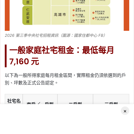
2026 第三季中央社宅招租資訊（圖源：國家住都中心 FB）
一般家庭社宅租金：最低每月
7,160 元
以下為一般所得家庭每月租金區間，實際租金仍須依選到的戶
別、坪數及正式公告認定。
社宅名
套房／一房型
二房型
三房型
稱
×
玫瑰好
13,020～
18,450～
24,490～
室
17,730 元
22,630 元
29,370 元
Facebook