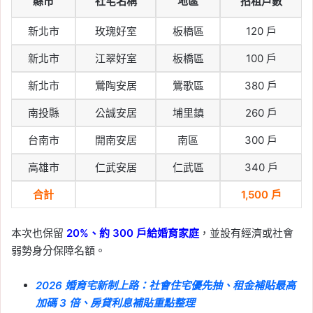
縣市
社宅名稱
地區
招租戶數
新北市
玫瑰好室
板橋區
120 戶
新北市
江翠好室
板橋區
100 戶
新北市
鶯陶安居
鶯歌區
380 戶
南投縣
公誠安居
埔里鎮
260 戶
台南市
開南安居
南區
300 戶
高雄市
仁武安居
仁武區
340 戶
合計
1,500 戶
本次也保留
20%、約 300 戶給婚育家庭
，並設有經濟或社會
弱勢身分保障名額。
2026 婚育宅新制上路：社會住宅優先抽、租金補貼最高
加碼 3 倍、房貸利息補貼重點整理