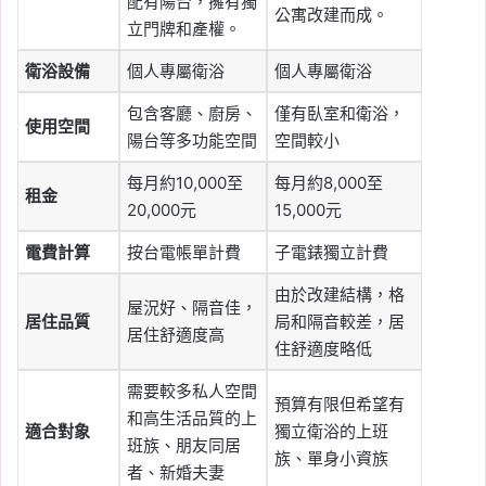
配有陽台，擁有獨
公寓改建而成。
立門牌和產權。
衛浴設備
個人專屬衛浴
個人專屬衛浴
包含客廳、廚房、
僅有臥室和衛浴，
使用空間
陽台等多功能空間
空間較小
每月約10,000至
每月約8,000至
租金
20,000元
15,000元
電費計算
按台電帳單計費
子電錶獨立計費
由於改建結構，格
屋況好、隔音佳，
居住品質
局和隔音較差，居
居住舒適度高
住舒適度略低
需要較多私人空間
預算有限但希望有
和高生活品質的上
適合對象
獨立衛浴的上班
班族、朋友同居
族、單身小資族
者、新婚夫妻