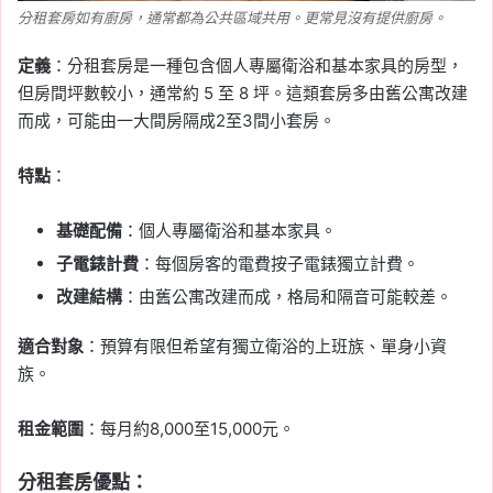
分租套房如有廚房，通常都為公共區域共用。更常見沒有提供廚房。
定義
：分租套房是一種包含個人專屬衛浴和基本家具的房型，
但房間坪數較小，通常約 5 至 8 坪。這類套房多由舊公寓改建
而成，可能由一大間房隔成2至3間小套房。
特點
：
基礎配備
：個人專屬衛浴和基本家具。
子電錶計費
：每個房客的電費按子電錶獨立計費。
改建結構
：由舊公寓改建而成，格局和隔音可能較差。
適合對象
：預算有限但希望有獨立衛浴的上班族、單身小資
族。
租金範圍
：每月約8,000至15,000元。
分租套房
優點
：