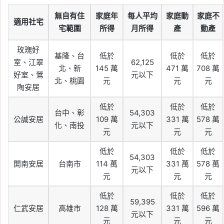
無自有住
家庭年
每人平均
家庭動
家庭不
適用社宅
宅範圍
所得
月所得
產
動產
玫瑰好
基隆、台
低於
低於
低於
室、江翠
62,125
北、新
145 萬
471 萬
708 萬
好室、鶯
元以下
北、桃園
元
元
元
陶安居
低於
低於
低於
台中、彰
54,303
公誠安居
109 萬
331 萬
578 萬
化、南投
元以下
元
元
元
低於
低於
低於
54,303
開南安居
台南市
114 萬
331 萬
578 萬
元以下
元
元
元
低於
低於
低於
59,395
仁武安居
高雄市
128 萬
331 萬
596 萬
元以下
元
元
元