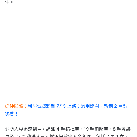
生。
延伸閱讀：
租屋電費新制 7/15 上路：適用範圍、新制 2 重點一
次看！
消防人員迅速到場，調派 4 輛指揮車、19 輛消防車、8 輛救護
車及 77 名救援人員。從火場救出 9 名租客，包括 7 男 1 女，