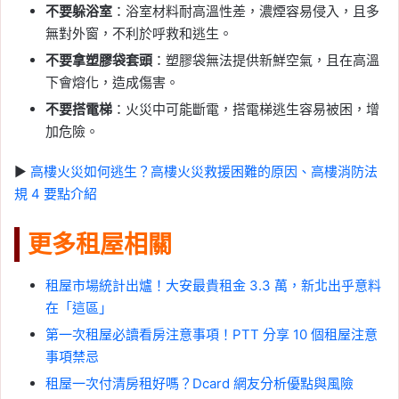
不要躲浴室
：浴室材料耐高溫性差，濃煙容易侵入，且多
無對外窗，不利於呼救和逃生。
不要拿塑膠袋套頭
：塑膠袋無法提供新鮮空氣，且在高溫
下會熔化，造成傷害。
不要搭電梯
：火災中可能斷電，搭電梯逃生容易被困，增
加危險。
▶︎
高樓火災如何逃生？高樓火災救援困難的原因、高樓消防法
規 4 要點介紹
更多租屋相關
租屋市場統計出爐！大安最貴租金 3.3 萬，新北出乎意料
在「這區」
第一次租屋必讀看房注意事項！PTT 分享 10 個租屋注意
事項禁忌
租屋一次付清房租好嗎？Dcard 網友分析優點與風險