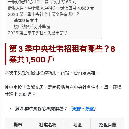
一般家庭社宅租金：最低每月 7,160 元
低收入戶、中低收入戶租金：最低每月 4,660 元
2026 第三季中央社宅申請文件有哪些？
基本應備文件
視申請資格另外準備
2026 第三季中央社宅怎麼申請？
第 3 季中央社宅招租有哪些？6
案共 1,500 戶
本次中央社宅招租橫跨新北、南投、台南及高雄。
其中南投「公誠安居」是南投縣首座中央社會住宅，單一案場
共釋出 260 戶。
第 3 季中央社宅申請網址：「
安居・好室
」
縣市
社宅名稱
地區
招租戶數