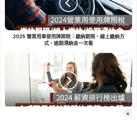
車
點一次看
使
Tag:
房東
,
社會住宅
,
租屋
,
租屋族
,
租屋注意事
用
牌
項
,
租屋糾紛
,
租屋補助
,
租屋補助申請
,
租屋補助
照
資格
2025 營業用車使用牌照稅：繳納期限、線上繳納方
稅：
繳
式、逾期滯納金一次看
納
期
2024
限、
薪
線
資
上
排
2026-07-20
繳
行
新竹人注意！竹科旁將新增 838
納
榜
戶社宅，「金城安居」預計
方
出
式、
爐：
2029 年完工
逾
整
×
期
2024 薪資排行榜出爐：整體均月薪 4.7 萬，六成職業
Tag:
新竹
,
新竹市
,
新竹縣
,
社會住宅
,
社會住宅
體
滯
均
低於平均
進度
,
竹科
納
月
金
薪
Facebook