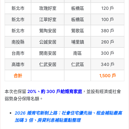
新北市
玫瑰好室
板橋區
120 戶
新北市
江翠好室
板橋區
100 戶
新北市
鶯陶安居
鶯歌區
380 戶
南投縣
公誠安居
埔里鎮
260 戶
台南市
開南安居
南區
300 戶
高雄市
仁武安居
仁武區
340 戶
合計
1,500 戶
本次也保留
20%、約 300 戶給婚育家庭
，並設有經濟或社會
弱勢身分保障名額。
2026 婚育宅新制上路：社會住宅優先抽、租金補貼最高
加碼 3 倍、房貸利息補貼重點整理