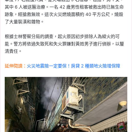
其中 6 人被送醫治療。一名 42 歲男性租客被救出時已無生命
跡象，經搶救無效。這次火災燃燒面積約 40 平方公尺，燒毀
了大量裝潢和雜物。
根據士林警察分局的調查，起火原因初步排除人為縱火的可
能。警方將依過失致死和失火罪嫌對黃姓男子進行偵辦，以釐
清責任。
延伸閱讀：
火災地震險一定要保！房貸 2 種類地火險增保障