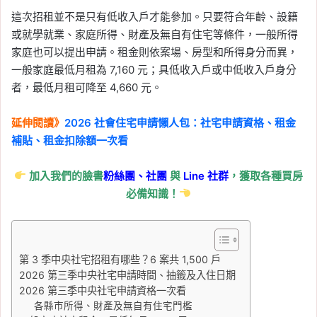
這次招租並不是只有低收入戶才能參加。只要符合年齡、設籍
或就學就業、家庭所得、財產及無自有住宅等條件，一般所得
家庭也可以提出申請。租金則依案場、房型和所得身分而異，
一般家庭最低月租為 7,160 元；具低收入戶或中低收入戶身分
者，最低月租可降至 4,660 元。
延伸閱讀》
2026 社會住宅申請懶人包：社宅申請資格、租金
補貼、租金扣除額一次看
加入我們的臉書
粉絲團、
社團
與
Line
社群
，獲取各種買房
必備知識！
第 3 季中央社宅招租有哪些？6 案共 1,500 戶
2026 第三季中央社宅申請時間、抽籤及入住日期
2026 第三季中央社宅申請資格一次看
各縣市所得、財產及無自有住宅門檻