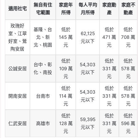
無自有住
家庭年
每人平均
家庭動
家庭不
適用社宅
宅範圍
所得
月所得
產
動產
玫瑰好
基隆、台
低於
低於
低於
室、江翠
62,125
北、新
145 萬
471 萬
708 萬
好室、鶯
元以下
北、桃園
元
元
元
陶安居
低於
低於
低於
台中、彰
54,303
公誠安居
109 萬
331 萬
578 萬
化、南投
元以下
元
元
元
低於
低於
低於
54,303
開南安居
台南市
114 萬
331 萬
578 萬
元以下
元
元
元
低於
低於
低於
59,395
仁武安居
高雄市
128 萬
331 萬
596 萬
元以下
元
元
元