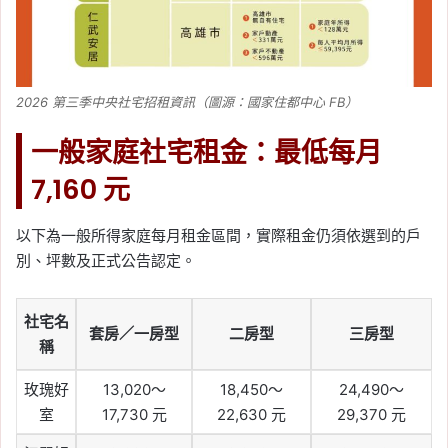
2026 第三季中央社宅招租資訊（圖源：國家住都中心 FB）
一般家庭社宅租金：最低每月
7,160 元
以下為一般所得家庭每月租金區間，實際租金仍須依選到的戶
別、坪數及正式公告認定。
社宅名
套房／一房型
二房型
三房型
稱
玫瑰好
13,020～
18,450～
24,490～
室
17,730 元
22,630 元
29,370 元