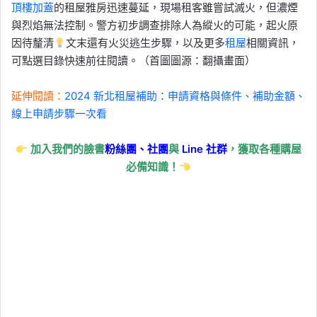
頂樓加蓋
的租屋雅房迅速蔓延，現場租客雖嘗試滅火，但濃煙
與烈焰無法控制。警方初步調查排除人為縱火的可能，起火原
因待釐清
文末還有火災逃生步驟，以及更多
租屋
相關資訊，
可點選目錄快速前往閱讀。（首圖圖源：翻攝畫面）
延伸閱讀：
2024 新北租屋補助：申請資格與條件、補助金額、
線上申請步驟一次看
加入我們的臉書
粉絲團、
社團
與
Line
社群
，獲取各種購屋
必備知識！