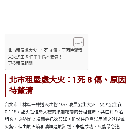
北市租屋處大火：1 死 8 傷、原因待釐清
火災逃生 5 件事千萬不要做！
更多租屋相關
北市租屋處大火：1 死 8 傷、原因
待釐清
台北市士林區一棟透天建物 10/7 凌晨發生大火，火災發生在
0：18，起火點位於大樓的頂加樓層的分租雅房，共住有 9 名
租客。火勢從 2 樓開始迅速蔓延，雖然住戶嘗試用滅火器撲滅
火勢，但由於火焰和濃煙過於猛烈，未能成功，只能緊急逃