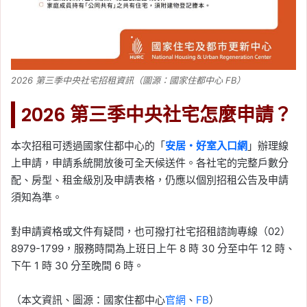
2026 第三季中央社宅招租資訊（圖源：國家住都中心 FB）
2026 第三季中央社宅怎麼申請？
本次招租可透過國家住都中心的「
安居・好室入口網
」辦理線
上申請，申請系統開放後可全天候送件。各社宅的完整戶數分
配、房型、租金級別及申請表格，仍應以個別招租公告及申請
須知為準。
對申請資格或文件有疑問，也可撥打社宅招租諮詢專線（02）
8979-1799，服務時間為上班日上午 8 時 30 分至中午 12 時、
下午 1 時 30 分至晚間 6 時。
（本文資訊、圖源：國家住都中心
官網
、
FB
）