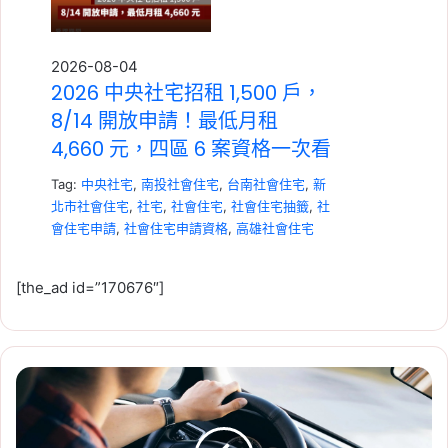
2026-08-04
2026 中央社宅招租 1,500 戶，
8/14 開放申請！最低月租
4,660 元，四區 6 案資格一次看
Tag:
中央社宅
,
南投社會住宅
,
台南社會住宅
,
新
北市社會住宅
,
社宅
,
社會住宅
,
社會住宅抽籤
,
社
會住宅申請
,
社會住宅申請資格
,
高雄社會住宅
[the_ad id=”170676″]
2025
2026-07-23
營
租賃專法修法急轉彎！3 年租
業
期、續約漲租上限暫緩，最新重
用