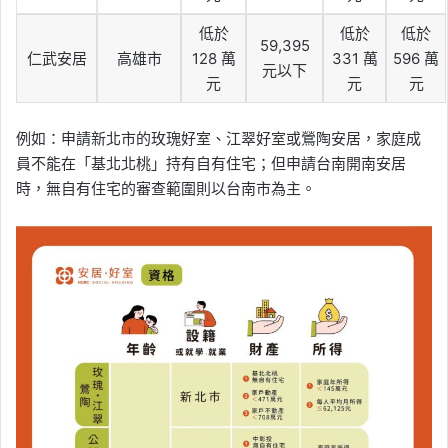
低於
低於
低於
59,395
仁武安居
高雄市
128 萬
331 萬
596 萬
元以下
元
元
元
例如：申請新北市的玫瑰好室、江翠好室或鶯陶安居，家庭成
員不能在「基北北桃」持有自有住宅；但申請台南開南安居
時，無自有住宅的審查範圍則以台南市為主。