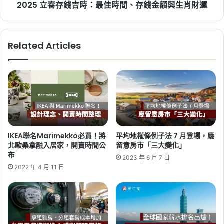
戶
2025 立春存錢吉時：最佳時間、存錢金額與生肖財運
時
間、
Tag:
新竹
,
新竹市
,
新竹縣
,
社會住宅
,
社會住宅
存
進度
,
竹科
錢
Related Articles
金
額
與
生
肖
財
2026-06-29
運
桃園社會住宅續租租金 2026：
蘆竹一號、平鎮一號、八德三號
IKEA聯名Marimekko必買！將
平均地權條例子法 7 月登場，應
社宅分 3 年緩漲
北歐桑拿融入居家，開賣時間公
留意房市「三大變化」
布
2023 年 6 月 7 日
Tag:
桃園
,
桃園社宅基地
,
桃園社宅懶人包
,
桃園
2022 年 4 月 11 日
社宅戶數
,
桃園社會住宅
,
桃園租屋
,
社會住宅
,
社
會住宅申請