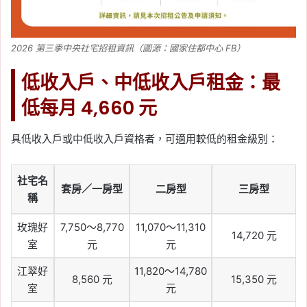
2026 第三季中央社宅招租資訊（圖源：國家住都中心 FB）
低收入戶、中低收入戶租金：最
低每月 4,660 元
具低收入戶或中低收入戶資格者，可適用較低的租金級別：
社宅名
套房／一房型
二房型
三房型
稱
玫瑰好
7,750～8,770
11,070～11,310
14,720 元
室
元
元
江翠好
11,820～14,780
8,560 元
15,350 元
室
元