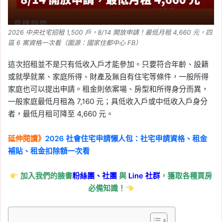
2026 中央社宅招租 1,500 戶，8/14 開放申請！最低月租 4,660 元，四
區 6 案資格一次看（圖源：國家住都中心 FB）
這次招租並不是只有低收入戶才能參加。只要符合年齡、設籍
或就學就業、家庭所得、財產及無自有住宅等條件，一般所得
家庭也可以提出申請。租金則依案場、房型和所得身分而異，
一般家庭最低月租為 7,160 元；具低收入戶或中低收入戶身分
者，最低月租可降至 4,660 元。
延伸閱讀》
2026 社會住宅申請懶人包：社宅申請資格、租金
補貼、租金扣除額一次看
加入我們的臉書
粉絲團、
社團
與
Line
社群
，獲取各種買房
必備知識！