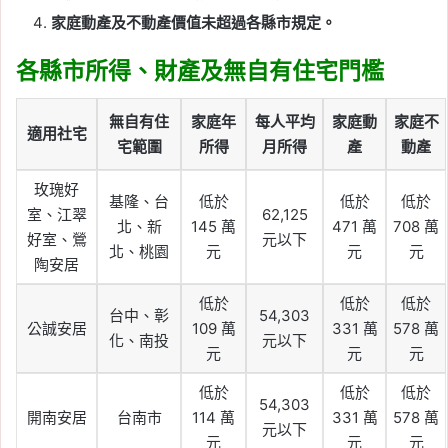
家庭動產及不動產價值未超過各縣市規定。
各縣市所得、財產及無自有住宅門檻
無自有住
家庭年
每人平均
家庭動
家庭不
適用社宅
宅範圍
所得
月所得
產
動產
玫瑰好
基隆、台
低於
低於
低於
室、江翠
62,125
北、新
145 萬
471 萬
708 萬
好室、鶯
元以下
北、桃園
元
元
元
陶安居
低於
低於
低於
台中、彰
54,303
公誠安居
109 萬
331 萬
578 萬
化、南投
元以下
元
元
元
低於
低於
低於
54,303
開南安居
台南市
114 萬
331 萬
578 萬
元以下
元
元
元