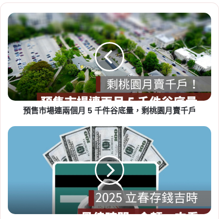
預
2026-07-23
售
租賃專法修法急轉彎！3 年租
市
期、續約漲租上限暫緩，最新重
場
連
點一次看
兩
Tag:
房東
,
社會住宅
,
租屋
,
租屋族
,
租屋注意事
個
月
項
,
租屋糾紛
,
租屋補助
,
租屋補助申請
,
租屋補助
5
資格
預售市場連兩個月 5 千件谷底量，剩桃園月賣千戶
千
件
谷
2025
底
立
量，
春
剩
存
桃
錢
2026-07-20
園
吉
新竹人注意！竹科旁將新增 838
月
時：
戶社宅，「金城安居」預計
賣
最
千
佳
2029 年完工