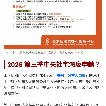
2026 第三季中央社宅招租資訊（圖源：國家住都中心 FB）
2026 第三季中央社宅怎麼申請？
本次招租可透過國家住都中心的「
安居・好室入口網
」辦理線
上申請，申請系統開放後可全天候送件。各社宅的完整戶數分
配、房型、租金級別及申請表格，仍應以個別招租公告及申請
須知為準。
對申請資格或文件有疑問，也可撥打社宅招租諮詢專線（02）