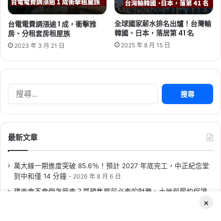
全球國家薪水排名出爐！台灣輸
台電電費調漲逾 1 成，衝擊雅
韓國、日本，落居第 41 名
房、分租套房租屋族
2026-06-16
2025 年 8 月 15 日
2023 年 3 月 21 日
桃園航空城 2 大社會住宅啟
動！橫埔、誠聖近 1800 戶招
標，預計 2030 年完工
搜
Tag:
桃園
,
桃園社宅基地
,
桃園社宅懶人包
,
桃園
尋
社宅戶數
,
桃園社會住宅
,
桃園租屋
,
社會住宅
關
鍵
字:
最新文章
萬大線一期進度突破 85.6％！預計 2027 年底完工，中正紀念堂
到中和僅 14 分鐘
2026 年 8 月 6 日
2026-06-09
建商會不會倒怎麼查？買預售屋前必查的財務、土地與履約保證
2026 新北社宅：新莊、新店、
×
2026 年 8 月 6 日
三峽 6/10 起遞補招租，申請時
台北車位也漲不停！大安坡道平面車位均價 332 萬元，創全市新
Facebook