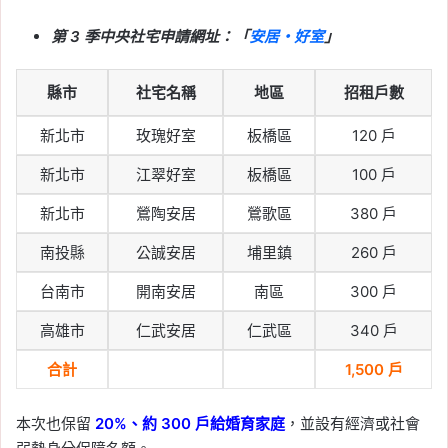
第 3 季中央社宅申請網址：「
安居・好室
」
縣市
社宅名稱
地區
招租戶數
新北市
玫瑰好室
板橋區
120 戶
新北市
江翠好室
板橋區
100 戶
新北市
鶯陶安居
鶯歌區
380 戶
南投縣
公誠安居
埔里鎮
260 戶
台南市
開南安居
南區
300 戶
高雄市
仁武安居
仁武區
340 戶
合計
1,500 戶
本次也保留
20%、約 300 戶給婚育家庭
，並設有經濟或社會