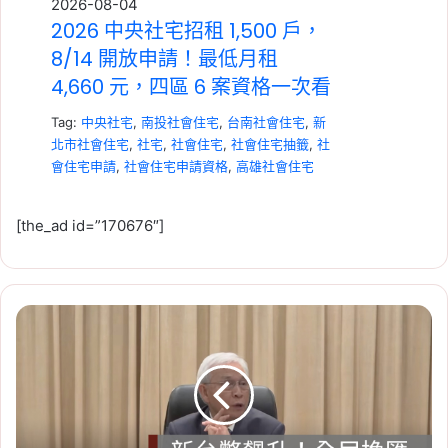
2026-08-04
2026 中央社宅招租 1,500 戶，
8/14 開放申請！最低月租
4,660 元，四區 6 案資格一次看
Tag:
中央社宅
,
南投社會住宅
,
台南社會住宅
,
新
北市社會住宅
,
社宅
,
社會住宅
,
社會住宅抽籤
,
社
會住宅申請
,
社會住宅申請資格
,
高雄社會住宅
[the_ad id=”170676″]
新
2026-07-23
台
租賃專法修法急轉彎！3 年租
幣
期、續約漲租上限暫緩，最新重
飆
升！
點一次看
央
Tag:
房東
,
社會住宅
,
租屋
,
租屋族
,
租屋注意事
行