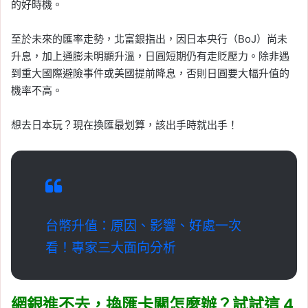
的好時機。
至於未來的匯率走勢，北富銀指出，因日本央行（BoJ）尚未
升息，加上通膨未明顯升溫，日圓短期仍有走貶壓力。除非遇
到重大國際避險事件或美國提前降息，否則日圓要大幅升值的
機率不高。
想去日本玩？現在換匯最划算，該出手時就出手！
台幣升值：原因、影響、好處一次
看！專家三大面向分析
網銀進不去，換匯卡關怎麼辦？試試這 4