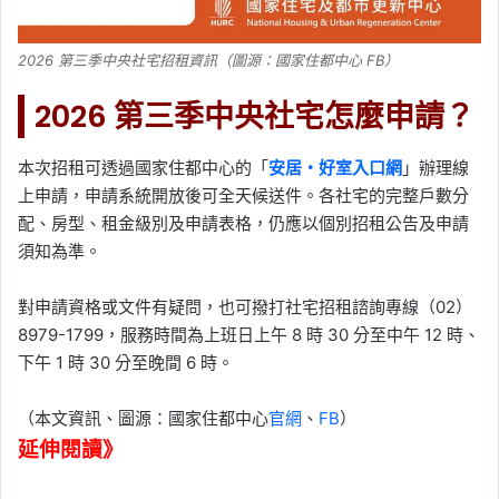
2026 第三季中央社宅招租資訊（圖源：國家住都中心 FB）
2026 第三季中央社宅怎麼申請？
本次招租可透過國家住都中心的「
安居・好室入口網
」辦理線
上申請，申請系統開放後可全天候送件。各社宅的完整戶數分
配、房型、租金級別及申請表格，仍應以個別招租公告及申請
須知為準。
對申請資格或文件有疑問，也可撥打社宅招租諮詢專線（02）
8979-1799，服務時間為上班日上午 8 時 30 分至中午 12 時、
下午 1 時 30 分至晚間 6 時。
（本文資訊、圖源：國家住都中心
官網
、
FB
）
延伸閱讀》