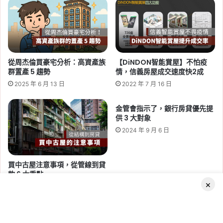
響
房
2026-06-29
價
桃園社會住宅續租租金 2026：
嗎？
蘆竹一號、平鎮一號、八德三號
社宅分 3 年緩漲
從周杰倫買豪宅分析：高資產族
【DiNDON智能賞屋】不怕疫
群置產 5 趨勢
情，信義房屋成交速度快2成
Tag:
桃園
,
桃園社宅基地
,
桃園社宅懶人包
,
桃園
2025 年 6 月 13 日
2022 年 7 月 16 日
社宅戶數
,
桃園社會住宅
,
桃園租屋
,
社會住宅
,
社
會住宅申請
金管會指示了，銀行房貸優先提
供 3 大對象
2024 年 9 月 6 日
買中古屋注意事項，從管線到貸
款 6 大重點
2026-06-16
×
2022 年 3 月 1 日
桃園航空城 2 大社會住宅啟
動！橫埔、誠聖近 1800 戶招
標，預計 2030 年完工
Facebook