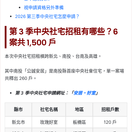
視申請資格另外準備
2026 第三季中央社宅怎麼申請？
第 3 季中央社宅招租有哪些？6
案共 1,500 戶
本次中央社宅招租橫跨新北、南投、台南及高雄。
其中南投「公誠安居」是南投縣首座中央社會住宅，單一案場
共釋出 260 戶。
第 3 季中央社宅申請網址：「
安居・好室
」
縣市
社宅名稱
地區
招租戶數
新北市
玫瑰好室
板橋區
120 戶