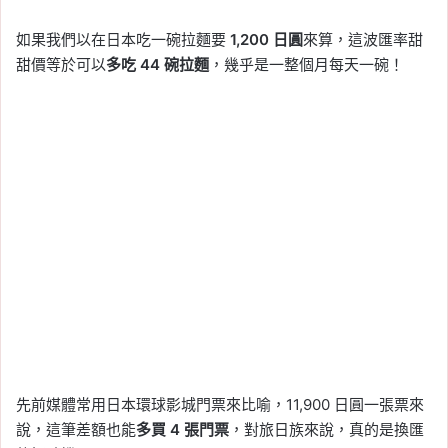
如果我們以在日本吃一碗拉麵要
1,200 日圓
來算，這波匯率甜
甜價等於可以
多吃 44 碗拉麵
，幾乎是一整個月每天一碗！
先前媒體常用日本環球影城門票來比喻，11,900 日圓一張票來
說，這筆差額也能
多買 4 張門票
，對旅日族來說，真的是換匯