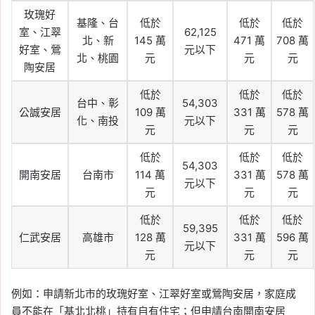
玫瑰好
基隆、台
低於
低於
低於
室、江翠
62,125
北、新
145 萬
471 萬
708 萬
好室、鶯
元以下
北、桃園
元
元
元
陶安居
低於
低於
低於
台中、彰
54,303
公誠安居
109 萬
331 萬
578 萬
化、南投
元以下
元
元
元
低於
低於
低於
54,303
開南安居
台南市
114 萬
331 萬
578 萬
元以下
元
元
元
低於
低於
低於
59,395
仁武安居
高雄市
128 萬
331 萬
596 萬
元以下
元
元
元
例如：申請新北市的玫瑰好室、江翠好室或鶯陶安居，家庭成
員不能在「基北北桃」持有自有住宅；但申請台南開南安居