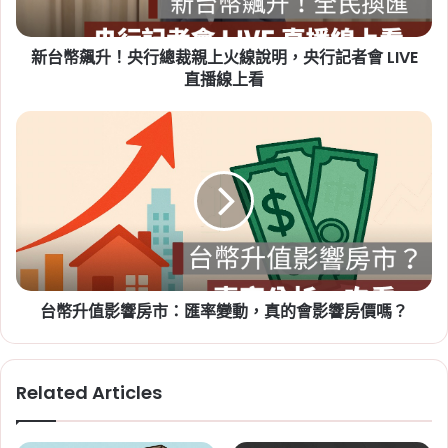
總
項
,
租屋糾紛
,
租屋補助
,
租屋補助申請
,
租屋補助
裁
資格
新台幣飆升！央行總裁親上火線說明，央行記者會 LIVE
親
上
直播線上看
火
線
台
說
幣
明，
升
央
值
2026-07-20
行
影
新竹人注意！竹科旁將新增 838
記
響
戶社宅，「金城安居」預計
者
房
會
市：
2029 年完工
LIVE
匯
直
台幣升值影響房市：匯率變動，真的會影響房價嗎？
Tag:
新竹
,
新竹市
,
新竹縣
,
社會住宅
,
社會住宅
率
播
變
進度
,
竹科
線
動，
上
真
Related Articles
看
的
會
影