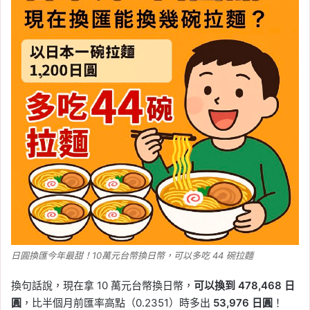
日圓換匯今年最甜！10萬元台幣換日幣，可以多吃 44 碗拉麵
換句話說，現在拿 10 萬元台幣換日幣，
可以換到 478,468 日
圓
，比半個月前匯率高點（0.2351）時多出
53,976 日圓
！