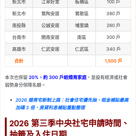
新北市
江翠好室
板橋區
100 戶
新北市
鶯陶安居
鶯歌區
380 戶
南投縣
公誠安居
埔里鎮
260 戶
台南市
開南安居
南區
300 戶
高雄市
仁武安居
仁武區
340 戶
合計
1,500 戶
本次也保留
20%、約 300 戶給婚育家庭
，並設有經濟或社會
弱勢身分保障名額。
2026 婚育宅新制上路：社會住宅優先抽、租金補貼最高
加碼 3 倍、房貸利息補貼重點整理
2026 第三季中央社宅申請時間、
抽籤及入住日期