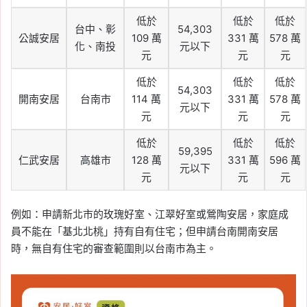
低於
低於
低於
台中、彰
54,303
公誠安居
109 萬
331 萬
578 萬
化、南投
元以下
元
元
元
低於
低於
低於
54,303
開南安居
台南市
114 萬
331 萬
578 萬
元以下
元
元
元
低於
低於
低於
59,395
仁武安居
高雄市
128 萬
331 萬
596 萬
元以下
元
元
元
例如：申請新北市的玫瑰好室、江翠好室或鶯陶安居，家庭成
員不能在「基北北桃」持有自有住宅；但申請台南開南安居
時，無自有住宅的審查範圍則以台南市為主。