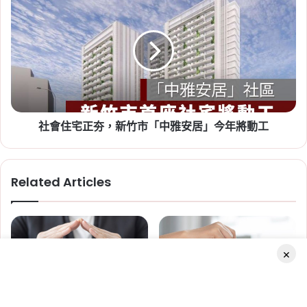
租
會
金
住
違
宅
約
正
2026-07-20
金
夯，
新竹人注意！竹科旁將新增 838
需
新
戶社宅，「金城安居」預計
開
竹
發
市
2029 年完工
票
社會住宅正夯，新竹市「中雅安居」今年將動工
「中
報
雅
Tag:
新竹
,
新竹市
,
新竹縣
,
社會住宅
,
社會住宅
稅
安
進度
,
竹科
居」
Related Articles
今
年
將
動
工
×
2026-06-29
桃園社會住宅續租租金 2026：
蘆竹一號、平鎮一號、八德三號
台北市這兩區「租不如買」 租金
台北市透天老屋交易熱 成交數
Facebook