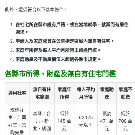
此外，還須符合以下基本條件：
在社宅所在縣市設有戶籍，或在當地就學、就業而有居住
需求。
申請人及家庭成員在公告指定區域內無自有住宅。
家庭年所得及每人平均月所得未超過門檻。
家庭動產及不動產價值未超過各縣市規定。
各縣市所得、財產及無自有住宅門檻
無自有住
家庭年
每人平均
家庭動
家庭不
適用社宅
宅範圍
所得
月所得
產
動產
玫瑰好
基隆、台
低於
低於
低於
室、江翠
62,125
北、新
145 萬
471 萬
708 萬
好室、鶯
元以下
北、桃園
元
元
元
陶安居