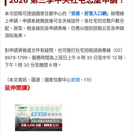
2026 第三季中央社宅怎麼申請？
本次招租可透過國家住都中心的「
安居・好室入口網
」辦理線
上申請，申請系統開放後可全天候送件。各社宅的完整戶數分
配、房型、租金級別及申請表格，仍應以個別招租公告及申請
須知為準。
對申請資格或文件有疑問，也可撥打社宅招租諮詢專線（02）
8979-1799，服務時間為上班日上午 8 時 30 分至中午 12 時、
下午 1 時 30 分至晚間 6 時。
（本文資訊、圖源：國家住都中心
官網
、
FB
）
延伸閱讀》