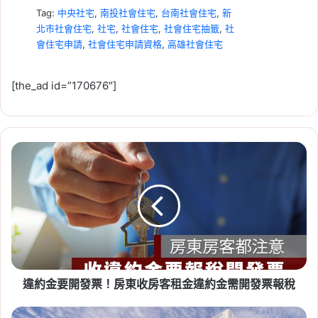
Tag:
中央社宅
,
南投社會住宅
,
台南社會住宅
,
新
北市社會住宅
,
社宅
,
社會住宅
,
社會住宅抽籤
,
社
會住宅申請
,
社會住宅申請資格
,
高雄社會住宅
[the_ad id=”170676″]
違
2026-07-23
約
租賃專法修法急轉彎！3 年租
金
期、續約漲租上限暫緩，最新重
要
開
點一次看
發
Tag:
房東
,
社會住宅
,
租屋
,
租屋族
,
租屋注意事
票！
房
項
,
租屋糾紛
,
租屋補助
,
租屋補助申請
,
租屋補助
東
資格
違約金要開發票！房東收房客租金違約金需開發票報稅
收
房
客
社