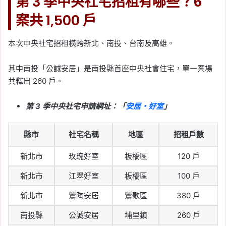
第 3 季中央社宅招租有哪些？6
案共 1,500 戶
本次中央社宅招租橫跨新北、南投、台南及高雄。
其中南投「公誠安居」是南投縣首座中央社會住宅，單一案場
共釋出 260 戶。
第 3 季中央社宅申請網址：「
安居・好室
」
縣市
社宅名稱
地區
招租戶數
新北市
玫瑰好室
板橋區
120 戶
新北市
江翠好室
板橋區
100 戶
新北市
鶯陶安居
鶯歌區
380 戶
南投縣
公誠安居
埔里鎮
260 戶