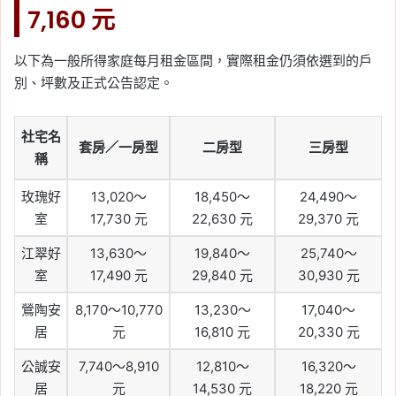
7,160 元
以下為一般所得家庭每月租金區間，實際租金仍須依選到的戶
別、坪數及正式公告認定。
社宅名
套房／一房型
二房型
三房型
稱
玫瑰好
13,020～
18,450～
24,490～
室
17,730 元
22,630 元
29,370 元
江翠好
13,630～
19,840～
25,740～
室
17,490 元
29,840 元
30,930 元
鶯陶安
8,170～10,770
13,230～
17,040～
居
元
16,810 元
20,330 元
公誠安
7,740～8,910
12,810～
16,320～
居
元
14,530 元
18,220 元