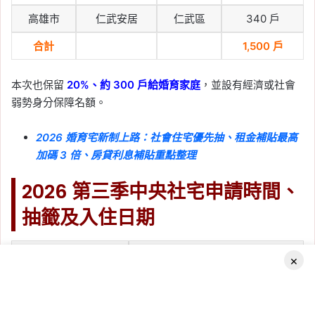
捷運開發案
, 
新北捷運
, 
桃園捷運
, 
買房
高雄市
仁武安居
仁武區
340 戶
2025-03-03
捷運三鶯線：2025 完
合計
1,500 戶
工、2026 通車，彩繪列
本次也保留
20%、約 300 戶給婚育家庭
，並設有經濟或社會
車內部曝光
弱勢身分保障名額。
Tag:
捷運
, 
捷運三鶯線
, 
捷運路線圖
, 
捷
運開發案
, 
新北捷運
, 
桃園捷運
2026 婚育宅新制上路：社會住宅優先抽、租金補貼最高
2024-07-19
加碼 3 倍、房貸利息補貼重點整理
捷運三鶯線推升沿線房
2026 第三季中央社宅申請時間、
價，鶯歌站成為漲價焦點
抽籤及入住日期
Tag:
房價
, 
捷運三鶯線
, 
捷運宅
2024-06-15
捷運三鶯線延伸八德計畫
中央社宅招租流程
日期
×
獲准：北北桃生活圈迎新
受理申請
2026/8/14 09:00～9/14 23:59
契機
寄發審查結果
預計 2026/11/27 起陸續寄發
Facebook