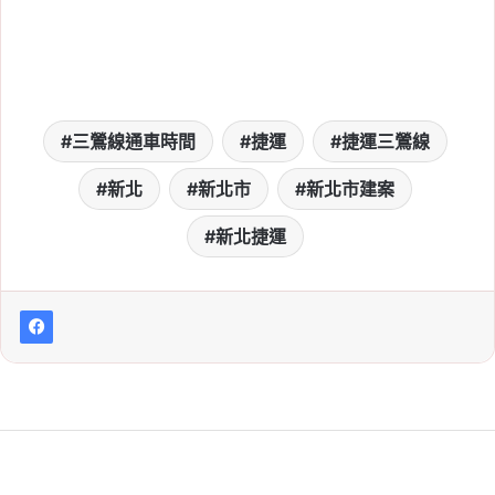
捷運三鶯線拚 2026 年中
通車！將提報交通部履
勘，三峽鶯歌通勤可省 20
分鐘
Tag:
三鶯線延伸八德計畫
, 
三鶯線通車
三鶯線通車時間
捷運
捷運三鶯線
時間
, 
房價
, 
房市
, 
捷運三鶯線
, 
新北
, 
新
北市
, 
新北捷運
, 
買房
新北
新北市
新北市建案
2026-05-02
新北捷運
土城房價 2026 站穩 7 字
頭？板南線、三鶯線、萬
大線與頂埔科技廊道房市
解析
Tag:
房市
, 
捷運
, 
捷運三鶯線
, 
捷運萬大
線
, 
樂屋網
, 
看房
, 
買房
2026-04-27
三鶯線離通車最後一哩
路！初勘通過後拚 2026