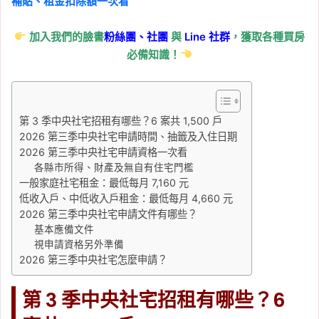
補貼、租金扣除額一次看
鶯線進度 2025
, 
北北基桃通勤族必看
, 
台北捷運
, 
捷運
, 
捷運三鶯線
, 
捷運橘線
, 
加入我們的臉書
粉絲團、
社團
與
Line
社群
，獲取各種買房
捷運路線圖
, 
捷運開發案
, 
鶯歌捷運生活
圈
必備知識！
2025-11-18
捷運三鶯線最新進度：永
吉公園站捷運開發案正式
第 3 季中央社宅招租有哪些？6 案共 1,500 戶
動工！鶯歌房市迎補漲契
2026 第三季中央社宅申請時間、抽籤及入住日期
機
2026 第三季中央社宅申請資格一次看
各縣市所得、財產及無自有住宅門檻
Tag:
三峽捷運房價
, 
三鶯線通車時間
, 
三
一般家庭社宅租金：最低每月 7,160 元
鶯線進度 2025
, 
北北基桃通勤族必看
, 
低收入戶、中低收入戶租金：最低每月 4,660 元
台北捷運
, 
捷運
, 
捷運三鶯線
, 
捷運橘線
, 
2026 第三季中央社宅申請文件有哪些？
捷運路線圖
, 
捷運開發案
, 
鶯歌捷運生活
基本應備文件
圈
視申請資格另外準備
2025-08-20
2026 第三季中央社宅怎麼申請？
【捷運三鶯線進度】列車
第 3 季中央社宅招租有哪些？6
全面到齊、年底拚通車！
通勤族與購屋族必看三大