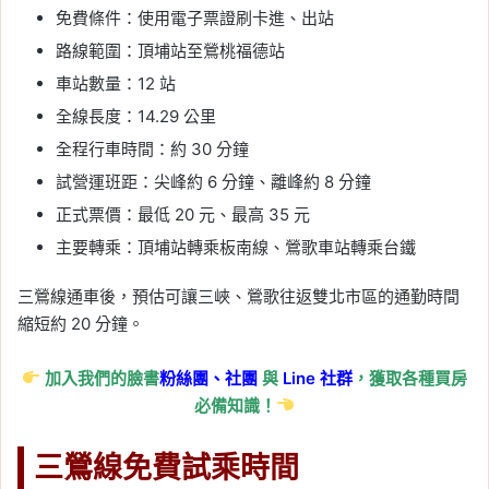
免費條件：使用電子票證刷卡進、出站
路線範圍：頂埔站至鶯桃福德站
車站數量：12 站
全線長度：14.29 公里
全程行車時間：約 30 分鐘
試營運班距：尖峰約 6 分鐘、離峰約 8 分鐘
正式票價：最低 20 元、最高 35 元
主要轉乘：頂埔站轉乘板南線、鶯歌車站轉乘台鐵
三鶯線通車後，預估可讓三峽、鶯歌往返雙北市區的通勤時間
縮短約 20 分鐘。
加入我們的臉書
粉絲團、
社團
與
Line
社群
，獲取各種買房
必備知識！
三鶯線免費試乘時間