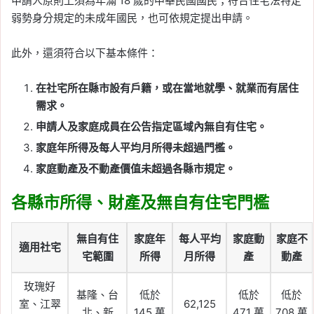
申請人原則上須為年滿 18 歲的中華民國國民；符合住宅法特定
弱勢身分規定的未成年國民，也可依規定提出申請。
此外，還須符合以下基本條件：
在社宅所在縣市設有戶籍，或在當地就學、就業而有居住
需求。
申請人及家庭成員在公告指定區域內無自有住宅。
家庭年所得及每人平均月所得未超過門檻。
家庭動產及不動產價值未超過各縣市規定。
各縣市所得、財產及無自有住宅門檻
無自有住
家庭年
每人平均
家庭動
家庭不
適用社宅
宅範圍
所得
月所得
產
動產
玫瑰好
基隆、台
低於
低於
低於
室、江翠
62,125
北、新
145 萬
471 萬
708 萬