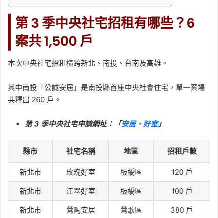
第 3 季中央社宅招租有哪些？6
案共 1,500 戶
本次中央社宅招租橫跨新北、南投、台南及高雄。
其中南投「公誠安居」是南投縣首座中央社會住宅，單一案場
共釋出 260 戶。
第 3 季中央社宅申請網址：「
安居・好室
」
縣市
社宅名稱
地區
招租戶數
新北市
玫瑰好室
板橋區
120 戶
新北市
江翠好室
板橋區
100 戶
新北市
鶯陶安居
鶯歌區
380 戶