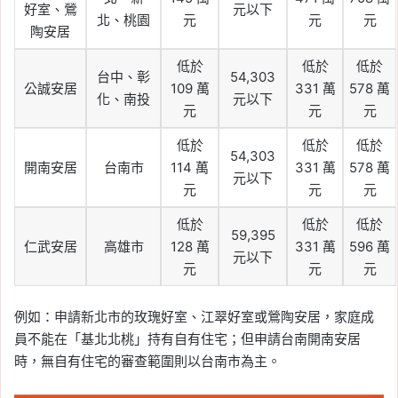
好室、鶯
元以下
北、桃園
元
元
元
陶安居
低於
低於
低於
台中、彰
54,303
公誠安居
109 萬
331 萬
578 萬
化、南投
元以下
元
元
元
低於
低於
低於
54,303
開南安居
台南市
114 萬
331 萬
578 萬
元以下
元
元
元
低於
低於
低於
59,395
仁武安居
高雄市
128 萬
331 萬
596 萬
元以下
元
元
元
例如：申請新北市的玫瑰好室、江翠好室或鶯陶安居，家庭成
員不能在「基北北桃」持有自有住宅；但申請台南開南安居
時，無自有住宅的審查範圍則以台南市為主。