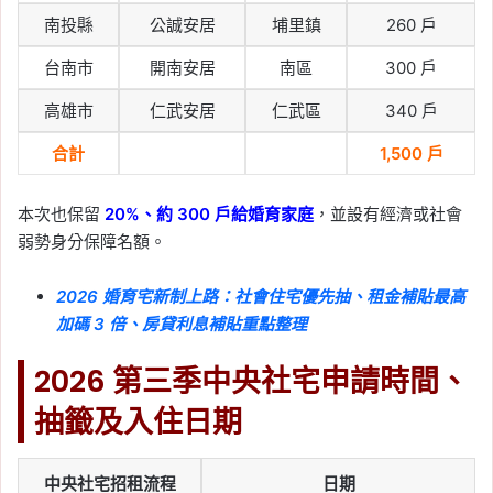
南投縣
公誠安居
埔里鎮
260 戶
台南市
開南安居
南區
300 戶
高雄市
仁武安居
仁武區
340 戶
合計
1,500 戶
本次也保留
20%、約 300 戶給婚育家庭
，並設有經濟或社會
弱勢身分保障名額。
2026 婚育宅新制上路：社會住宅優先抽、租金補貼最高
加碼 3 倍、房貸利息補貼重點整理
2026 第三季中央社宅申請時間、
抽籤及入住日期
中央社宅招租流程
日期