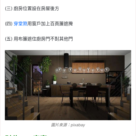
(三) 廚房位置設在房屋後方
(四)
穿堂煞
用窗戶加上百頁簾遮掩
(五) 用布簾遮住廚房門不對其他門
圖片來源：pixabay