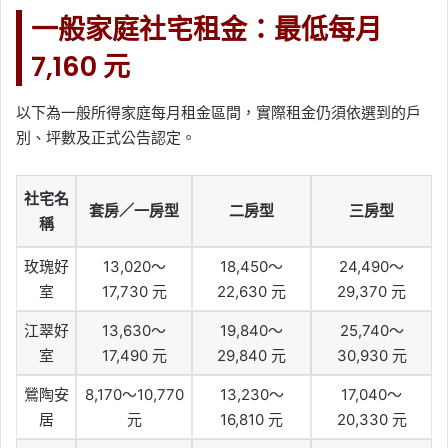
一般家庭社宅租金：最低每月
7,160 元
以下為一般所得家庭每月租金區間，實際租金仍須依選到的戶
別、坪數及正式公告認定。
社宅名
套房／一房型
二房型
三房型
稱
玫瑰好
13,020～
18,450～
24,490～
室
17,730 元
22,630 元
29,370 元
江翠好
13,630～
19,840～
25,740～
室
17,490 元
29,840 元
30,930 元
鶯陶安
8,170～10,770
13,230～
17,040～
居
元
16,810 元
20,330 元