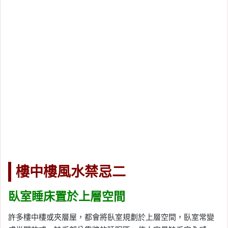
樓中樓風水禁忌二
臥室睡床置於上層空間
許多樓中樓或夾層屋，都會將臥室規劃於上層空間，臥室常變