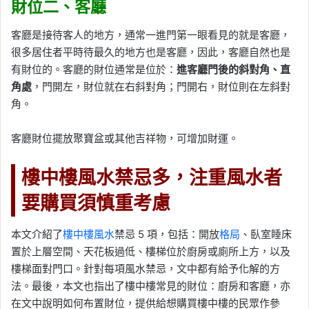
財位二、客廳
客廳是接待客人的地方，通常一進門第一眼看見的就是客廳，
很多居住者平時待最久的地方也是客廳，因此，客廳自然也是
有財位的。客廳的財位通常是位於：
進客廳門後的斜對角、直
角處
，門開左，財位就在右斜對角；門開右，財位則在左斜對
角。
客廳財位擺放聚寶盆或其他吉祥物，可增加財運。
樓中樓風水禁忌多，注重風水者
要購買須慎重考慮
本文介紹了
樓中樓
風水
禁忌 5 項，包括：開放
格局
、臥室睡床
置於上層空間、天花板過低、樓梯位於廚房或廁所上方，以及
樓梯面對門口。針對每項風水禁忌，文中都有給予化解的方
法。最後，本文也指出了樓中樓常見的財位：廚房和客廳，亦
在文中說明如何布置財位，提供給想購買樓中樓的民眾作參