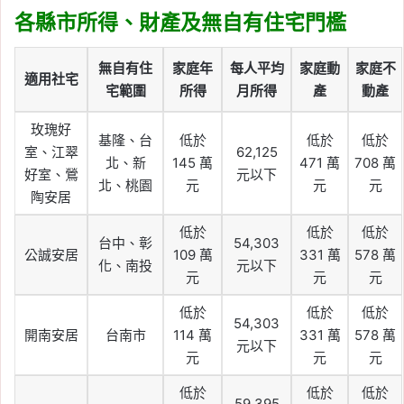
各縣市所得、財產及無自有住宅門檻
無自有住
家庭年
每人平均
家庭動
家庭不
適用社宅
宅範圍
所得
月所得
產
動產
玫瑰好
基隆、台
低於
低於
低於
室、江翠
62,125
北、新
145 萬
471 萬
708 萬
好室、鶯
元以下
北、桃園
元
元
元
陶安居
低於
低於
低於
台中、彰
54,303
公誠安居
109 萬
331 萬
578 萬
化、南投
元以下
元
元
元
低於
低於
低於
54,303
開南安居
台南市
114 萬
331 萬
578 萬
元以下
元
元
元
低於
低於
低於
59,395