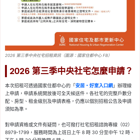
2026 第三季中央社宅招租資訊（圖源：國家住都中心 FB）
2026 第三季中央社宅怎麼申請？
本次招租可透過國家住都中心的「
安居・好室入口網
」辦理線
上申請，申請系統開放後可全天候送件。各社宅的完整戶數分
配、房型、租金級別及申請表格，仍應以個別招租公告及申請
須知為準。
對申請資格或文件有疑問，也可撥打社宅招租諮詢專線（02）
8979-1799，服務時間為上班日上午 8 時 30 分至中午 12 時、