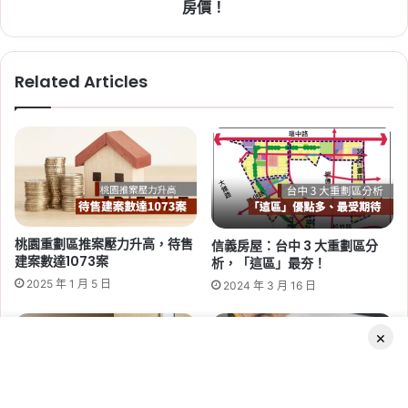
開
房價！
進度
,
竹科
價
成
交
Related Articles
價，
讓
你
買
2026-06-29
到
桃園社會住宅續租租金 2026：
合
蘆竹一號、平鎮一號、八德三號
理
房
社宅分 3 年緩漲
價！
桃園重劃區推案壓力升高，待售
信義房屋：台中 3 大重劃區分
Tag:
桃園
,
桃園社宅基地
,
桃園社宅懶人包
,
桃園
建案數達1073案
析，「這區」最夯！
社宅戶數
,
桃園社會住宅
,
桃園租屋
,
社會住宅
,
社
2025 年 1 月 5 日
2024 年 3 月 16 日
會住宅申請
×
Facebook