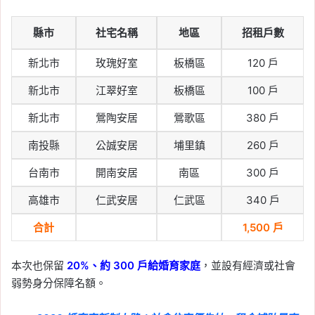
縣市
社宅名稱
地區
招租戶數
新北市
玫瑰好室
板橋區
120 戶
新北市
江翠好室
板橋區
100 戶
新北市
鶯陶安居
鶯歌區
380 戶
南投縣
公誠安居
埔里鎮
260 戶
台南市
開南安居
南區
300 戶
高雄市
仁武安居
仁武區
340 戶
合計
1,500 戶
本次也保留
20%、約 300 戶給婚育家庭
，並設有經濟或社會
弱勢身分保障名額。