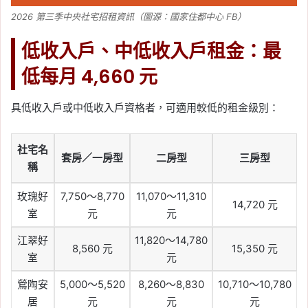
2026 第三季中央社宅招租資訊（圖源：國家住都中心 FB）
低收入戶、中低收入戶租金：最
低每月 4,660 元
具低收入戶或中低收入戶資格者，可適用較低的租金級別：
社宅名
套房／一房型
二房型
三房型
稱
玫瑰好
7,750～8,770
11,070～11,310
14,720 元
室
元
元
江翠好
11,820～14,780
8,560 元
15,350 元
室
元
鶯陶安
5,000～5,520
8,260～8,830
10,710～10,780
居
元
元
元