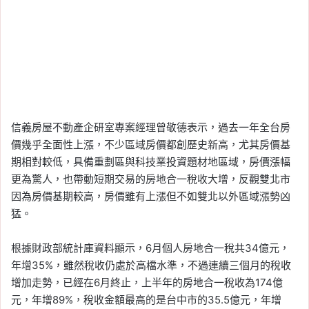
信義房屋不動產企研室專案經理曾敬德表示，過去一年全台房
價幾乎全面性上漲，不少區域房價都創歷史新高，尤其房價基
期相對較低，具備重劃區與科技業投資題材地區域，房價漲幅
更為驚人，也帶動短期交易的房地合一稅收大增，反觀雙北市
因為房價基期較高，房價雖有上漲但不如雙北以外區域漲勢凶
猛。
根據財政部統計庫資料顯示，6月個人房地合一稅共34億元，
年增35%，雖然稅收仍處於高檔水準，不過連續三個月的稅收
增加走勢，已經在6月終止，上半年的房地合一稅收為174億
元，年增89%，稅收金額最高的是台中市的35.5億元，年增