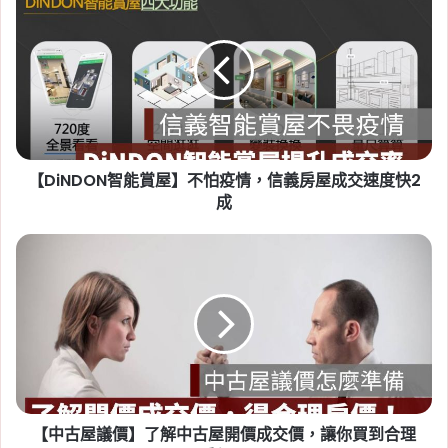
智
租賃專法修法急轉彎！3 年租
能
期、續約漲租上限暫緩，最新重
賞
屋】
點一次看
不
Tag:
房東
,
社會住宅
,
租屋
,
租屋族
,
租屋注意事
怕
疫
項
,
租屋糾紛
,
租屋補助
,
租屋補助申請
,
租屋補助
情，
資格
【DiNDON智能賞屋】不怕疫情，信義房屋成交速度快2
信
義
成
房
屋
【中
成
古
交
屋
速
議
2026-07-20
度
價】
新竹人注意！竹科旁將新增 838
快
了
戶社宅，「金城安居」預計
2
解
成
中
2029 年完工
古
【中古屋議價】了解中古屋開價成交價，讓你買到合理
Tag:
新竹
,
新竹市
,
新竹縣
,
社會住宅
,
社會住宅
屋