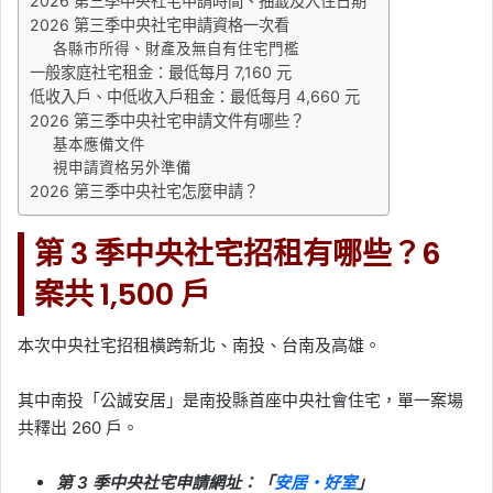
2026 第三季中央社宅申請時間、抽籤及入住日期
2026 第三季中央社宅申請資格一次看
各縣市所得、財產及無自有住宅門檻
一般家庭社宅租金：最低每月 7,160 元
低收入戶、中低收入戶租金：最低每月 4,660 元
2026 第三季中央社宅申請文件有哪些？
基本應備文件
視申請資格另外準備
2026 第三季中央社宅怎麼申請？
第 3 季中央社宅招租有哪些？6
案共 1,500 戶
本次中央社宅招租橫跨新北、南投、台南及高雄。
其中南投「公誠安居」是南投縣首座中央社會住宅，單一案場
共釋出 260 戶。
第 3 季中央社宅申請網址：「
安居・好室
」