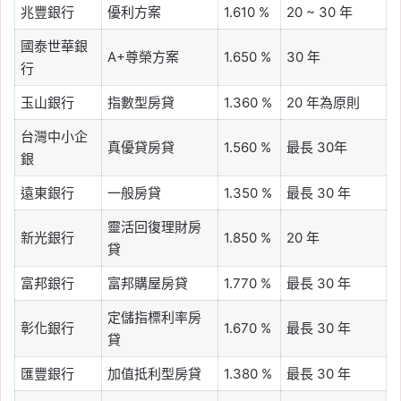
兆豐銀行
優利方案
1.610 %
20 ~ 30 年
國泰世華銀
A+尊榮方案
1.650 %
30 年
行
玉山銀行
指數型房貸
1.360 %
20 年為原則
台灣中小企
真優貸房貸
1.560 %
最長 30年
銀
遠東銀行
一般房貸
1.350 %
最長 30 年
靈活回復理財房
新光銀行
1.850 %
20 年
貸
富邦銀行
富邦購屋房貸
1.770 %
最長 30 年
定儲指標利率房
彰化銀行
1.670 %
最長 30 年
貸
匯豐銀行
加值抵利型房貸
1.380 %
最長 30 年