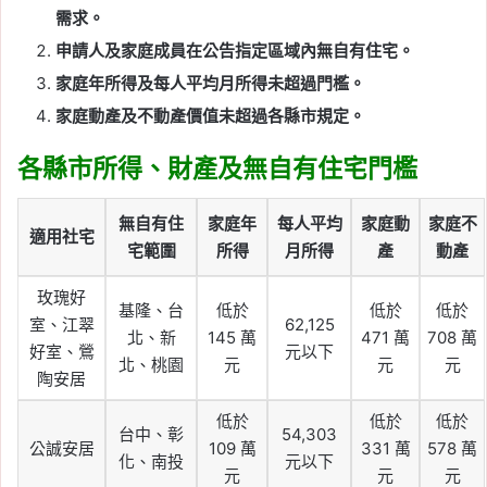
需求。
申請人及家庭成員在公告指定區域內無自有住宅。
家庭年所得及每人平均月所得未超過門檻。
家庭動產及不動產價值未超過各縣市規定。
各縣市所得、財產及無自有住宅門檻
無自有住
家庭年
每人平均
家庭動
家庭不
適用社宅
宅範圍
所得
月所得
產
動產
玫瑰好
基隆、台
低於
低於
低於
室、江翠
62,125
北、新
145 萬
471 萬
708 萬
好室、鶯
元以下
北、桃園
元
元
元
陶安居
低於
低於
低於
台中、彰
54,303
公誠安居
109 萬
331 萬
578 萬
化、南投
元以下
元
元
元