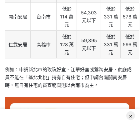
低於
低於
低於
54,303
開南安居
台南市
114 萬
331 萬
578 萬
元以下
元
元
元
低於
低於
低於
59,395
仁武安居
高雄市
128 萬
331 萬
596 萬
元以下
元
元
元
例如：申請新北市的玫瑰好室、江翠好室或鶯陶安居，家庭成
員不能在「基北北桃」持有自有住宅；但申請台南開南安居
時，無自有住宅的審查範圍則以台南市為主。
×
Facebook