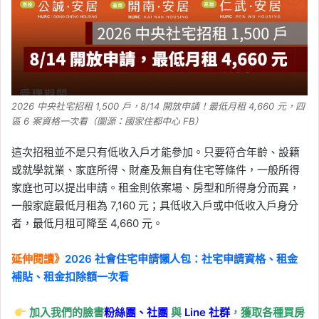
2026 中央社宅招租 1,500 戶，8/14 開放申請！最低月租 4,660 元，四
區 6 案資格一次看（圖源：國家住都中心 FB）
這次招租並不是只有低收入戶才能參加。只要符合年齡、設籍
或就學就業、家庭所得、財產及無自有住宅等條件，一般所得
家庭也可以提出申請。租金則依案場、房型和所得身分而異，
一般家庭最低月租為 7,160 元；具低收入戶或中低收入戶身分
者，最低月租可降至 4,660 元。
延伸閱讀》
2026 社會住宅申請懶人包：社宅申請資格、租金
補貼、租金扣除額一次看
加入我們的臉書
粉絲團、
社團
與
Line
社群
，獲取各種買房