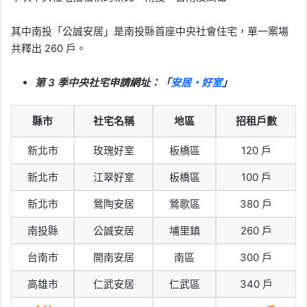
其中南投「公誠安居」是南投縣首座中央社會住宅，單一案場
共釋出 260 戶。
第 3 季中央社宅申請網址：「
安居・好室
」
縣市
社宅名稱
地區
招租戶數
新北市
玫瑰好室
板橋區
120 戶
新北市
江翠好室
板橋區
100 戶
新北市
鶯陶安居
鶯歌區
380 戶
南投縣
公誠安居
埔里鎮
260 戶
台南市
開南安居
南區
300 戶
高雄市
仁武安居
仁武區
340 戶