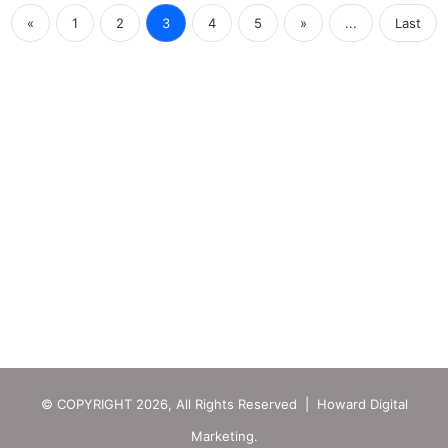
«
1
2
3
4
5
»
...
Last
© COPYRIGHT 2026, All Rights Reserved | Howard Digital
Marketing.