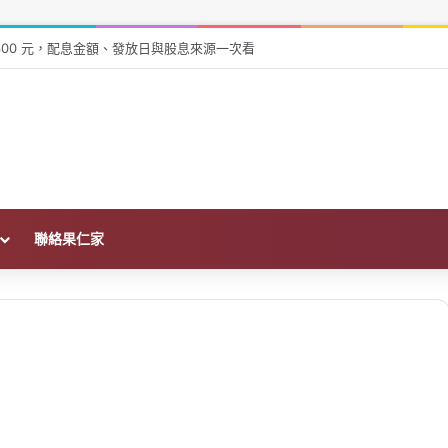
026 父母資助買房免稅額、申報與金流一次看
聯絡果仁家