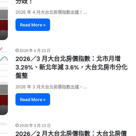
分歧！
2026 年 4 月大台北房價指數出爐！…
Read More »
2026 年 4 月 22 日
2026／3 月大台北房價指數：北市月增
3.29%、新北年減 3.6%，大台北房市分化
盤整
2026 年 3 月大台北房價指數出爐，…
Read More »
2026 年 3 月 23 日
2026／2 月大台北房價指數：大台北房價