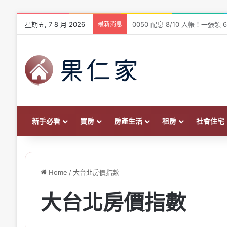
星期五, 7 8 月 2026
最新消息
爸爸幫出頭期款要繳贈與稅嗎？2
新手必看
買房
房產生活
租房
社會住宅
Home
/
大台北房價指數
大台北房價指數