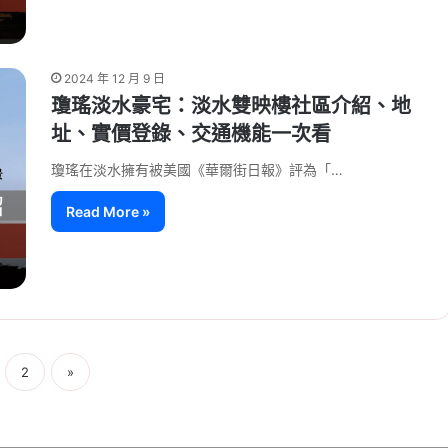
2024 年 12 月 9 日
瓊瑤淡水豪宅：淡水雙映樓社區介紹、地
址、實價登錄、交通機能一次看
瓊瑤在淡水擁有被美國《華爾街日報》評為「…
Read More »
2
»