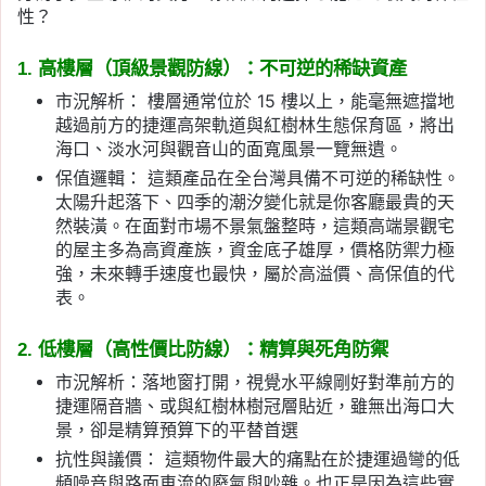
性？
1. 高樓層（頂級景觀防線）：不可逆的稀缺資產
市況解析： 樓層通常位於 15 樓以上，能毫無遮擋地
越過前方的捷運高架軌道與紅樹林生態保育區，將出
海口、淡水河與觀音山的面寬風景一覽無遺。
保值邏輯： 這類產品在全台灣具備不可逆的稀缺性。
太陽升起落下、四季的潮汐變化就是你客廳最貴的天
然裝潢。在面對市場不景氣盤整時，這類高端景觀宅
的屋主多為高資產族，資金底子雄厚，價格防禦力極
強，未來轉手速度也最快，屬於高溢價、高保值的代
表。
2. 低樓層（高性價比防線）：精算與死角防禦
市況解析：落地窗打開，視覺水平線剛好對準前方的
捷運隔音牆、或與紅樹林樹冠層貼近，雖無出海口大
景，卻是精算預算下的平替首選
抗性與議價： 這類物件最大的痛點在於捷運過彎的低
頻噪音與路面車流的廢氣與吵雜。也正是因為這些實