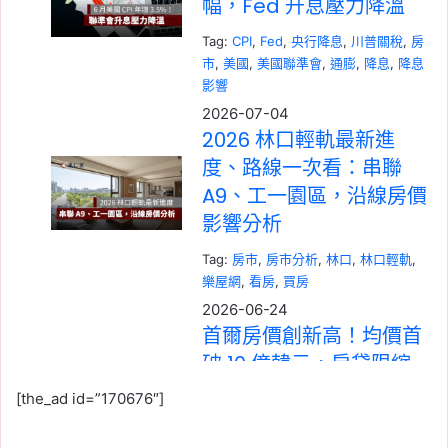
幅，Fed 升息壓力降溫
Tag:
CPI
, 
Fed
, 
央行降息
, 
川普關稅
, 
房
市
, 
美國
, 
美國聯準會
, 
通膨
, 
降息
, 
降息
影響
2026-07-04
2026 林口輕軌最新進
度、路線一次看：串聯
A9、工一園區，沿線房價
影響分析
Tag:
房市
, 
房市分析
, 
林口
, 
林口輕軌
, 
樂屋網
, 
看房
, 
買房
2026-06-24
首爾房價創新高！均價首
破 10 億韓元，房貸限縮
下，公寓、全租、月租仍
[the_ad id=”170676″]
同步上漲