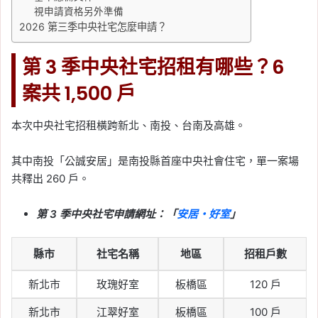
Tag:
信義
, 
信義不動產評論
, 
信義代銷
, 
視申請資格另外準備
信義全球資產公司
, 
信義嘉學
, 
信義房屋
, 
2026 第三季中央社宅怎麼申請？
信義房屋不動產評論
, 
房價
, 
房市
, 
買房
2026-06-08
第 3 季中央社宅招租有哪些？6
股市大跌會影響房市嗎？
案共 1,500 戶
信義房屋整理 6 次歷史經
驗：關鍵在無薪假與就業
本次中央社宅招租橫跨新北、南投、台南及高雄。
衝擊
其中南投「公誠安居」是南投縣首座中央社會住宅，單一案場
Tag:
信義
, 
信義不動產評論
, 
信義代銷
, 
信義全球資產公司
, 
信義嘉學
, 
信義房屋
, 
共釋出 260 戶。
信義房屋不動產評論
, 
房價
, 
房市
, 
買房
2026-06-07
第 3 季中央社宅申請網址：「
安居・好室
」
高雄租屋行情大洗牌！台
積電效應帶動左營、楠梓
縣市
社宅名稱
地區
招租戶數
租金上漲，小資族可看這
新北市
玫瑰好室
板橋區
120 戶
3 區
新北市
江翠好室
板橋區
100 戶
Tag:
台積電
, 
台積電設廠
, 
房市
, 
樂屋網
, 