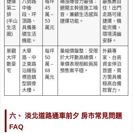
捷運
八勢路
每坪
補漲爆發力最強：
最推薦自
第二
中後
45
避開主幹道施工噪
住！出門
排
段、坪
萬 –
音，兼顧生活感與
走路可達
(半山
頂路、
53
捷運功能。
捷運，機
生活
具備基
萬元
能完備，
圈)
礎生活
環境清幽
機能。
安靜。
景觀
大華
每坪
量縮價盤整：受限
外籍專
大坪
路、中
50
於大坪數高總價，
家、台商
數豪
正東路
萬 –
單價表現相較兩房
資金停泊
宅
沿線指
68
預售案平穩。
首選，買
標造鎮
萬元
方需具備
型鋼骨
極高自備
大樓。
款實力。
六、 淡北道路通車前夕 房市常見問題
FAQ