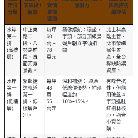
定位
表區段 /
實價
漲潛力
與風控防
分類
街廓
單價
線評估
區間
水岸
中正東
每坪
穩健續航：穩坐 7
北士科高
第一
路二
60
字頭，部分頂級景
階主管、
排
段、八
萬 –
觀戶朝 8 字頭扣
北市榮總
(高樓
勢路前
78
關
醫生置
層)
段、直
萬元
產，全台
面河寬
稀缺防禦
景觀。
資產。
水岸
緊鄰捷
每坪
溫和補漲： 透過
有噪音抗
第一
運軌道
48
低總價優勢，補漲
性，但能
排
第一
萬 –
幅度約
用破盤 4
(低樓
排、低
55
10%~15%。
字頭進駐
層)
樓層戶
萬元
紅樹林核
別。
心，適合
小資首
購。