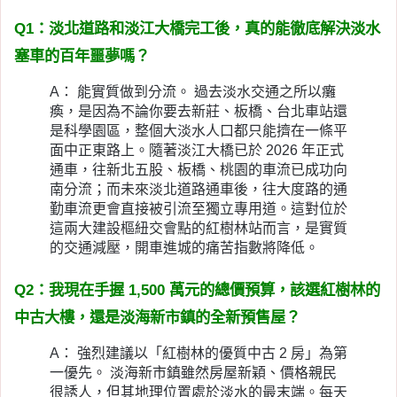
Q1：淡北道路和淡江大橋完工後，真的能徹底解決淡水
塞車的百年噩夢嗎？
A： 能實質做到分流。 過去淡水交通之所以癱
瘓，是因為不論你要去新莊、板橋、台北車站還
是科學園區，整個大淡水人口都只能擠在一條平
面中正東路上。隨著淡江大橋已於 2026 年正式
通車，往新北五股、板橋、桃園的車流已成功向
南分流；而未來淡北道路通車後，往大度路的通
勤車流更會直接被引流至獨立專用道。這對位於
這兩大建設樞紐交會點的紅樹林站而言，是實質
的交通減壓，開車進城的痛苦指數將降低。
Q2：我現在手握 1,500 萬元的總價預算，該選紅樹林的
中古大樓，還是淡海新市鎮的全新預售屋？
A： 強烈建議以「紅樹林的優質中古 2 房」為第
一優先。 淡海新市鎮雖然房屋新穎、價格親民
很誘人，但其地理位置處於淡水的最末端。每天