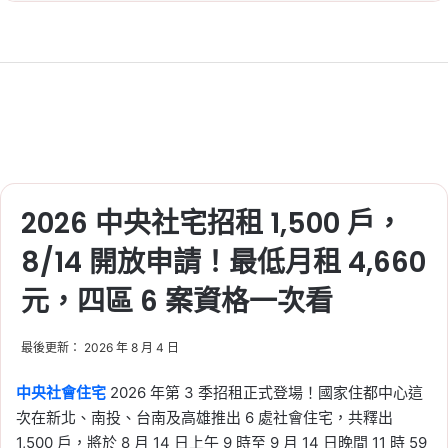
信義房屋不動產評論
, 
房價
, 
房市
2026-06-14
換屋族告別長距離通勤！
從蛋白區搬回新蛋黃區的
3 大評估重點
Tag:
房價
, 
房市
, 
樂屋網
, 
看房
, 
買房
2026-06-13
戰爭推升建築成本！4 月
2026 中央社宅招租 1,500 戶，
營造材料指數再漲，塑
8/14 開放申請！最低月租 4,660
膠、瀝青、機電設備年增
逾 1 成
元，四區 6 案資格一次看
Tag:
信義
, 
信義不動產評論
, 
信義代銷
, 
信義全球資產公司
, 
信義嘉學
, 
信義房屋
, 
最後更新： 2026 年 8 月 4 日
信義房屋不動產評論
, 
房價
, 
房市
中央社會住宅
2026 年第 3 季招租正式登場！國家住都中心這
2026-06-13
次在新北、南投、台南及高雄推出 6 處社會住宅，共釋出
新莊房價衝 9 字頭？副都
1,500 戶，將於 8 月 14 日上午 9 時至 9 月 14 日晚間 11 時 59