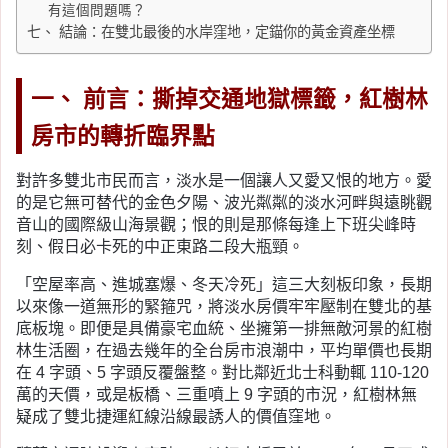
有這個問題嗎？
七、 結論：在雙北最後的水岸窪地，定錨你的黃金資產坐標
一、 前言：撕掉交通地獄標籤，紅樹林
房市的轉折臨界點
對許多雙北市民而言，淡水是一個讓人又愛又恨的地方。愛
的是它無可替代的金色夕陽、波光粼粼的淡水河畔與遠眺觀
音山的國際級山海景觀；恨的則是那條每逢上下班尖峰時
刻、假日必卡死的中正東路二段大瓶頸。
「空屋率高、進城塞爆、冬天冷死」這三大刻板印象，長期
以來像一道無形的緊箍咒，將淡水房價牢牢壓制在雙北的基
底板塊。即便是具備豪宅血統、坐擁第一排無敵河景的紅樹
林生活圈，在過去幾年的全台房市浪潮中，平均單價也長期
在 4 字頭、5 字頭反覆盤整。對比鄰近北士科動輒 110-120
萬的天價，或是板橋、三重噴上 9 字頭的市況，紅樹林無
疑成了雙北捷運紅線沿線最誘人的價值窪地。