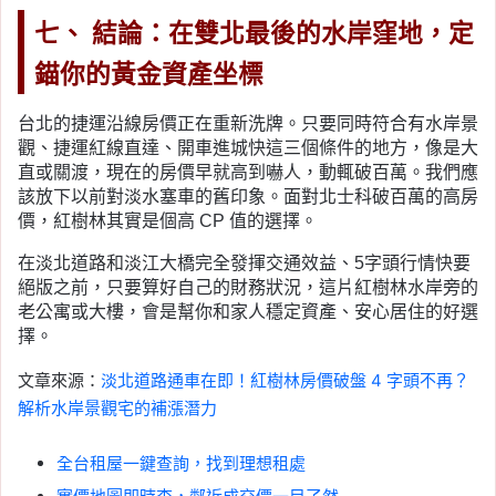
七、 結論：在雙北最後的水岸窪地，定
錨你的黃金資產坐標
台北的捷運沿線房價正在重新洗牌。只要同時符合有水岸景
觀、捷運紅線直達、開車進城快這三個條件的地方，像是大
直或關渡，現在的房價早就高到嚇人，動輒破百萬。我們應
該放下以前對淡水塞車的舊印象。面對北士科破百萬的高房
價，紅樹林其實是個高 CP 值的選擇。
在淡北道路和淡江大橋完全發揮交通效益、5字頭行情快要
絕版之前，只要算好自己的財務狀況，這片紅樹林水岸旁的
老公寓或大樓，會是幫你和家人穩定資產、安心居住的好選
擇。
文章來源：
淡北道路通車在即！紅樹林房價破盤 4 字頭不再？
解析水岸景觀宅的補漲潛力
全台租屋一鍵查詢，找到理想租處