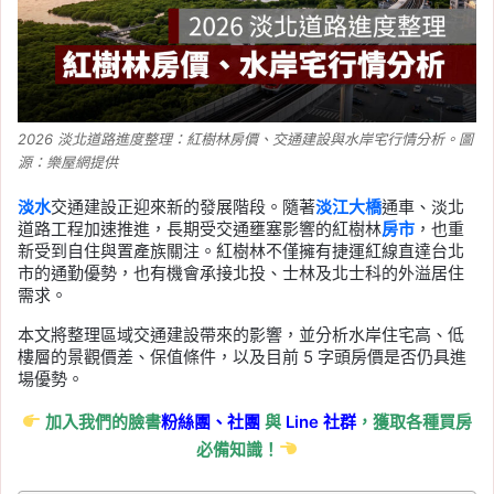
2026 淡北道路進度整理：紅樹林房價、交通建設與水岸宅行情分析。圖
源：樂屋網提供
淡水
交通建設正迎來新的發展階段。隨著
淡江大橋
通車、淡北
道路工程加速推進，長期受交通壅塞影響的紅樹林
房市
，也重
新受到自住與置產族關注。紅樹林不僅擁有捷運紅線直達台北
市的通勤優勢，也有機會承接北投、士林及北士科的外溢居住
需求。
本文將整理區域交通建設帶來的影響，並分析水岸住宅高、低
樓層的景觀價差、保值條件，以及目前 5 字頭房價是否仍具進
場優勢。
加入我們的臉書
粉絲團、
社團
與
Line
社群
，獲取各種買房
必備知識！