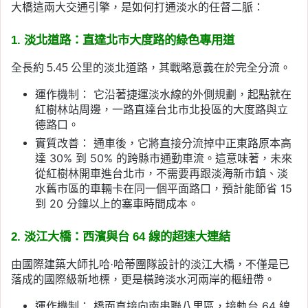
大橋這兩大交通引擎，是如何打通淡水的任督二脈：
1. 淡北道路：直達北市大度路的綠色專用道
全長約 5.45 公里的淡北道路，其戰略意義在於完全分流。
運作機制： 它沿著捷運淡水線的外側規劃，起點就在
紅樹林站周邊，一路直達台北市北投區的大度路與立
德路口。
實質改善： 通車後，它將直接分流掉中正東路原本高
達 30% 到 50% 的跨縣市通勤車流。這意味著，未來
從紅樹林開車進台北市，不需要再跟淡海新市鎮、淡
水舊市區的車輛卡在同一個平面路口，預計能節省 15
到 20 分鐘以上的塞車時間成本。
2. 淡江大橋：西濱與台 64 線的超速大連結
由國際建築大師扎哈·哈蒂團隊設計的淡江大橋，不僅是已
落成的國際級新地標，更是橫跨淡水河兩岸的樞紐帶。
運作機制： 橋面直接向南串聯八里區，接軌台 64 線