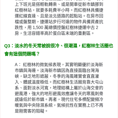
上下班光是搭輕軌轉乘、或是開車從新市鎮挪到
紅樹林站，就要多耗費半小時。而紅樹林具備捷
運紅線直達、且是淡北道路的起點站。在房市回
檔或盤整期，捷運站步行可達的物件具備資產抗
跌性，用 1,500 萬總價控盤紅樹林捷運中古 2
房，生活容錯率高於蛋白區末端的重劃區。
Q3：淡水的冬天常被說很冷、很潮濕，紅樹林生活圈也
會有這個問題嗎？
A： 紅樹林的微氣候表現，其實明顯優於淡海新
市鎮與海邊。淡海新市鎮因為直接面臨台灣海
峽，缺乏地形遮蔽，冬季的海風確實會直直灌
入、體感溫度極低。而紅樹林生活圈背靠大屯山
系、面對淡水河寬，地理結構上屬於山海交會的
避風港，強大的地形避風效應讓冬天的寒風刺骨
感遠低於新市鎮。再者，現代住宅多標配變頻冷
暖氣與中央除濕系統，氣候抗性在實務上已不再
是剛需客的阻礙。