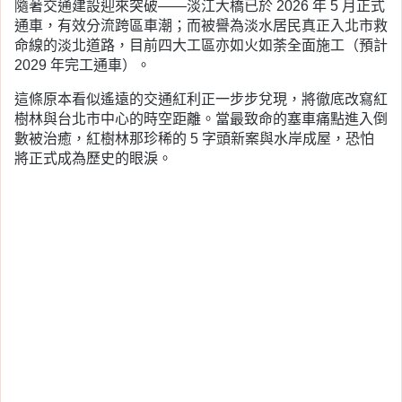
隨著交通建設迎來突破——淡江大橋已於 2026 年 5 月正式
通車，有效分流跨區車潮；而被譽為淡水居民真正入北市救
命線的淡北道路，目前四大工區亦如火如荼全面施工（預計
2029 年完工通車）。
這條原本看似遙遠的交通紅利正一步步兌現，將徹底改寫紅
樹林與台北市中心的時空距離。當最致命的塞車痛點進入倒
數被治癒，紅樹林那珍稀的 5 字頭新案與水岸成屋，恐怕
將正式成為歷史的眼淚。