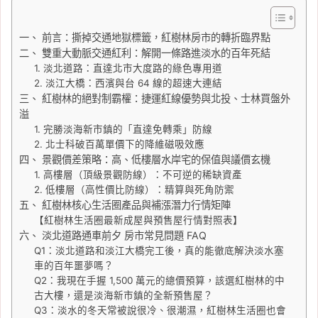
一、 前言：撕掉交通地獄標籤，紅樹林房市的轉折臨界點
二、 雙重大動脈交通紅利：解開一條路進淡水的百年死結
1. 淡北道路：直達北市大度路的綠色專用道
2. 淡江大橋：西濱與台 64 線的超速大連結
三、 紅樹林的絕對制霸權：捷運紅線優勢與北投、士林買盤外
溢
1. 完勝淡海新市鎮的「直達免轉乘」防線
2. 北士科破百萬單價下的降維磁吸效應
四、 景觀價差策略：高、低樓層水岸宅的保值與議價玄機
1. 高樓層（頂級景觀防線）：不可逆的稀缺資產
2. 低樓層（高性價比防線）：精算與死角防禦
五、 紅樹林核心生活圈產品與補漲潛力行情矩陣
【紅樹林生活圈最新成屋與預售屋行情對照表】
六、 淡北道路通車前夕 房市常見問題 FAQ
Q1：淡北道路和淡江大橋完工後，真的能徹底解決淡水塞
車的百年噩夢嗎？
Q2：我現在手握 1,500 萬元的總價預算，該選紅樹林的中
古大樓，還是淡海新市鎮的全新預售屋？
Q3：淡水的冬天常被說很冷、很潮濕，紅樹林生活圈也會