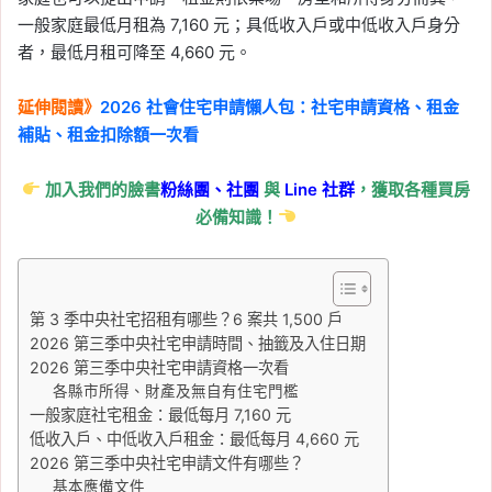
Tag:
信義
, 
信義不動產評論
, 
信義代銷
, 
一般家庭最低月租為 7,160 元；具低收入戶或中低收入戶身分
信義全球資產公司
, 
信義嘉學
, 
信義房屋
, 
者，最低月租可降至 4,660 元。
信義房屋不動產評論
, 
房價
, 
房市
, 
房租
, 
房租指數
, 
租屋
, 
租屋族
延伸閱讀》
2026 社會住宅申請懶人包：社宅申請資格、租金
2026-06-10
租屋族壓力稍微緩解，5
補貼、租金扣除額一次看
月房租年增率創 48 個月
加入我們的臉書
粉絲團、
社團
與
Line
社群
，獲取各種買房
新低！連續 5 個月跌破
必備知識！
2%
Tag:
信義
, 
信義不動產評論
, 
信義代銷
, 
信義全球資產公司
, 
信義嘉學
, 
信義房屋
, 
信義房屋不動產評論
, 
房價
, 
房市
, 
房租
, 
第 3 季中央社宅招租有哪些？6 案共 1,500 戶
房租指數
, 
租屋
, 
租屋族
2026 第三季中央社宅申請時間、抽籤及入住日期
2026 第三季中央社宅申請資格一次看
2026-06-09
各縣市所得、財產及無自有住宅門檻
首購族晚 5 年買房多花
一般家庭社宅租金：最低每月 7,160 元
400 萬？同齡買方購屋總
低收入戶、中低收入戶租金：最低每月 4,660 元
價 5 年漲四成以上！
2026 第三季中央社宅申請文件有哪些？
基本應備文件