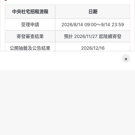
2026-05-31
預售解約率近 4 年低於
中央社宅招租流程
日期
2.5%，信義房屋示警：買
受理申請
2026/8/14 09:00～9/14 23:59
錯比解約更傷
寄發審查結果
預計 2026/11/27 起陸續寄發
Tag:
信義
, 
信義不動產評論
, 
信義代銷
, 
信義全球資產公司
, 
信義嘉學
, 
信義房屋
, 
公開抽籤及公告結果
2026/12/16
信義房屋不動產評論
, 
房價
, 
房市
, 
房市
×
分析
, 
買房
選屋及簽約
依書面通知日期辦理
2026-05-31
Facebook
起租首日
2027/3/1
預售市場量縮至 6 年同期
新低，中南部熱區首當其
社會住宅採資格審查後公開抽籤，並不是越早申請中籤率越
衝！跌幅逾 6 成
B
高。民眾只要在截止前完成申請、確認資料正確並備齊文件即
可。
Tag:
信義
, 
信義不動產評論
, 
信義代銷
, 
t
信義全球資產公司
, 
信義嘉學
, 
信義房屋
, 
t
信義房屋不動產評論
, 
房價
, 
房市
, 
房市
分析
, 
買房
b
2026-05-30