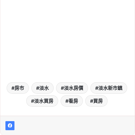
Tag:
房市
, 
房市分析
, 
房市政策
, 
房市政
見
, 
房市新聞
, 
房貸
, 
打房
, 
打房政策
, 
買
房
, 
韓國
2026-06-19
329 檔期首見成屋超車預
售！全台 4 月預售年減 2
成，台中、高雄跌近 5 成
Tag:
329 檔期
, 
信義
, 
信義不動產評論
, 
信義代銷
, 
信義全球資產公司
, 
信義嘉學
, 
信義房屋
, 
信義房屋不動產評論
, 
房價
, 
房市
, 
看房
房市
淡水
2026-06-14
淡水房價
淡水新市鎮
4 月住宅開工量反彈！土
淡水買房
看房
買房
方之亂逐漸緩解，開工數
重回 1.1 萬戶
Tag:
信義
, 
信義不動產評論
, 
信義代銷
, 
信義全球資產公司
, 
信義嘉學
, 
信義房屋
, 