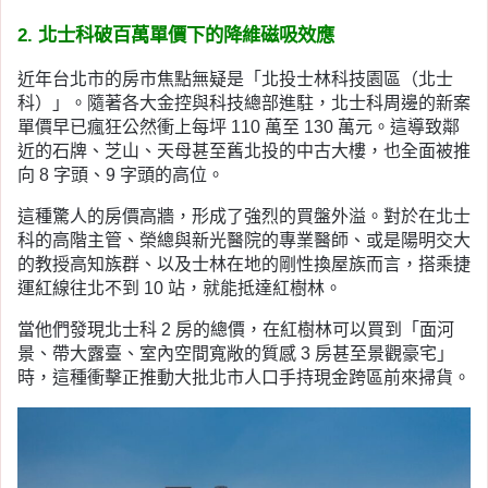
2. 北士科破百萬單價下的降維磁吸效應
近年台北市的房市焦點無疑是「北投士林科技園區（北士
科）」。隨著各大金控與科技總部進駐，北士科周邊的新案
單價早已瘋狂公然衝上每坪 110 萬至 130 萬元。這導致鄰
近的石牌、芝山、天母甚至舊北投的中古大樓，也全面被推
向 8 字頭、9 字頭的高位。
這種驚人的房價高牆，形成了強烈的買盤外溢。對於在北士
科的高階主管、榮總與新光醫院的專業醫師、或是陽明交大
的教授高知族群、以及士林在地的剛性換屋族而言，搭乘捷
運紅線往北不到 10 站，就能抵達紅樹林。
當他們發現北士科 2 房的總價，在紅樹林可以買到「面河
景、帶大露臺、室內空間寬敞的質感 3 房甚至景觀豪宅」
時，這種衝擊正推動大批北市人口手持現金跨區前來掃貨。