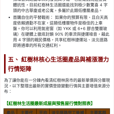
體抗性，目前紅樹林生活圈還能找到極少數驚喜 4 字
頭的中古華廈或老公寓，多屬於此類低樓層產品。
首購自住的平替戰術： 如果你的預算有限、且白天高
度依賴通勤不在家，這類低樓層物件是極佳的上車
盤。你可以利用氣密窗（如 YKK 或 6+6 膠合雙層玻
璃）在硬體上徹底封鎖 90% 的車流與捷運噪音，藉此
用 4 字頭的親民價格，共享紅樹林捷運站、淡北道路
即將通車的所有交通紅利。
五、 紅樹林核心生活圈產品與補漲潛力
行情矩陣
為了讓你能在一分鐘內看清紅樹林房市的最新單價與分層現
況，以下整理出最新的實價登錄變動行情與主要增值來源分
布：
【紅樹林生活圈最新成屋與預售屋行情對照表】
產品
主要代
平均
淡北道路完工後補
主要客群