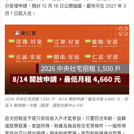
心、頭前、塭仔圳房市分
分受理申請，預計 12 月 16 日公開抽籤，最快可在 2027 年 3
析與首購置產建議
月 1 日起入住。
Tag:
房價
, 
房市
, 
新莊
, 
新莊副都心
, 
新
莊區建案
, 
樂屋網
, 
看房
, 
買房
2026-06-11
5 月美國 CPI 公布！年增
4.2% 創 3 年新高，核心
通膨降溫讓 Fed 暫不急升
息
Tag:
CPI
, 
Fed
, 
央行降息
, 
川普關稅
, 
房
市
, 
美國
, 
美國聯準會
, 
通膨
, 
降息
, 
降息
影響
2026 中央社宅招租 1,500 戶，8/14 開放申請！最低月租 4,660 元，四
2026-06-11
區 6 案資格一次看（圖源：國家住都中心 FB）
央行一句「就到這裡」點
火！6/10 營建類股大漲
這次招租並不是只有低收入戶才能參加。只要符合年齡、設籍
4.45%，多檔個股攻漲停
或就學就業、家庭所得、財產及無自有住宅等條件，一般所得
家庭也可以提出申請。租金則依案場、房型和所得身分而異，