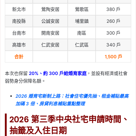
租屋
, 
高雄
, 
高雄市
, 
高雄房市
新北市
鶯陶安居
鶯歌區
380 戶
2026-06-06
桃園囤積屋新制上路！住
南投縣
公誠安居
埔里鎮
260 戶
宅囤積行為處理自治條例
台南市
開南安居
南區
300 戶
罰則、檢舉流程、多屋族
高雄市
仁武安居
仁武區
340 戶
影響一次看
合計
1,500 戶
Tag:
囤房
, 
房市
, 
新制
, 
桃園
, 
桃園買房
, 
樂屋網
本次也保留
20%、約 300 戶給婚育家庭
，並設有經濟或社會
2026-06-03
六都 5 月房市買氣回溫！
弱勢身分保障名額。
高雄月增 24% 領漲，央
2026 婚育宅新制上路：社會住宅優先抽、租金補貼最高
行鬆綁後成屋市場人氣回
加碼 3 倍、房貸利息補貼重點整理
流
2026 第三季中央社宅申請時間、
Tag:
信義
, 
信義不動產評論
, 
信義代銷
, 
信義全球資產公司
, 
信義嘉學
, 
信義房屋
, 
抽籤及入住日期
信義房屋不動產評論
, 
房價
, 
房市
, 
買房