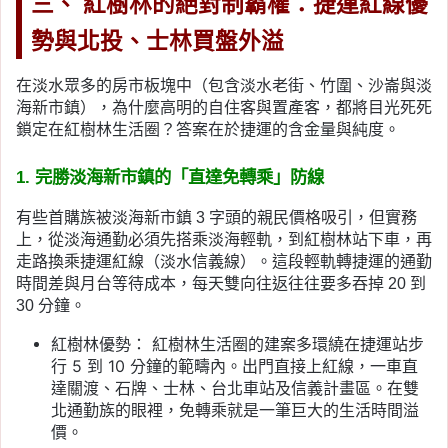
三、 紅樹林的絕對制霸權：捷運紅線優
勢與北投、士林買盤外溢
在淡水眾多的房市板塊中（包含淡水老街、竹圍、沙崙與淡
海新市鎮），為什麼高明的自住客與置產客，都將目光死死
鎖定在紅樹林生活圈？答案在於捷運的含金量與純度。
1. 完勝淡海新市鎮的「直達免轉乘」防線
有些首購族被淡海新市鎮 3 字頭的親民價格吸引，但實務
上，從淡海通勤必須先搭乘淡海輕軌，到紅樹林站下車，再
走路換乘捷運紅線（淡水信義線）。這段輕軌轉捷運的通勤
時間差與月台等待成本，每天雙向往返往往要多吞掉 20 到
30 分鐘。
紅樹林優勢： 紅樹林生活圈的建案多環繞在捷運站步
行 5 到 10 分鐘的範疇內。出門直接上紅線，一車直
達關渡、石牌、士林、台北車站及信義計畫區。在雙
北通勤族的眼裡，免轉乘就是一筆巨大的生活時間溢
價。