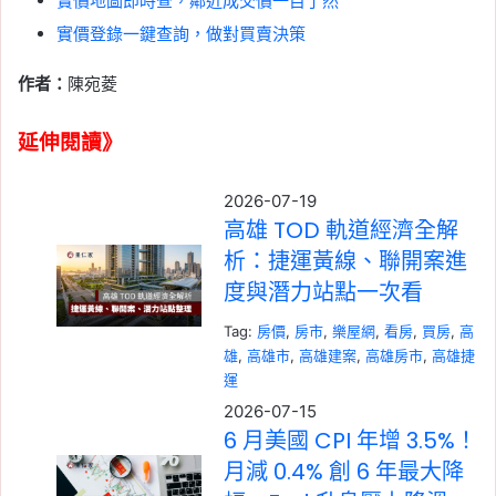
實價地圖即時查，鄰近成交價一目了然
實價登錄一鍵查詢，做對買賣決策
作者：
陳宛菱
延伸閱讀》
2026-07-19
高雄 TOD 軌道經濟全解
析：捷運黃線、聯開案進
度與潛力站點一次看
Tag:
房價
, 
房市
, 
樂屋網
, 
看房
, 
買房
, 
高
雄
, 
高雄市
, 
高雄建案
, 
高雄房市
, 
高雄捷
運
2026-07-15
6 月美國 CPI 年增 3.5%！
月減 0.4% 創 6 年最大降