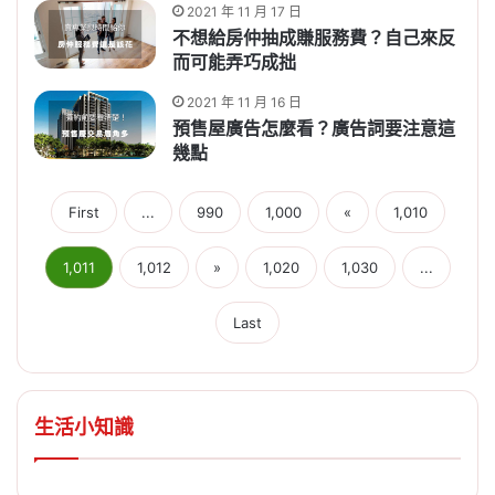
2021 年 11 月 17 日
不想給房仲抽成賺服務費？自己來反
而可能弄巧成拙
2021 年 11 月 16 日
預售屋廣告怎麼看？廣告詞要注意這
幾點
First
...
990
1,000
«
1,010
1,011
1,012
»
1,020
1,030
...
Last
生活小知識