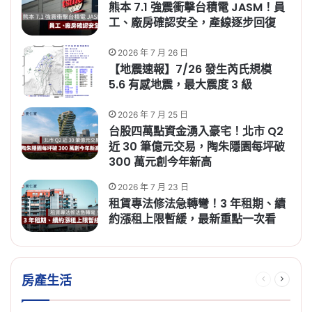
熊本 7.1 強震衝擊台積電 JASM！員
工、廠房確認安全，產線逐步回復
2026 年 7 月 26 日
【地震速報】7/26 發生芮氏規模
5.6 有感地震，最大震度 3 級
2026 年 7 月 25 日
台股四萬點資金湧入豪宅！北市 Q2
近 30 筆億元交易，陶朱隱園每坪破
300 萬元創今年新高
2026 年 7 月 23 日
租賃專法修法急轉彎！3 年租期、續
約漲租上限暫緩，最新重點一次看
房產生活
Previous
Next
page
page