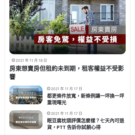
2021 年 11 月 18 日
房東想賣房但租約未到期，租客權益不受影
響
2021 年 11 月 17 日
都更條件放寬，新條例讓一坪換一坪
重現曙光
2021 年 11 月 17 日
眠豆腐枕頭評價怎麼樣？七天內可退
貨，PTT 告訴你試躺心得