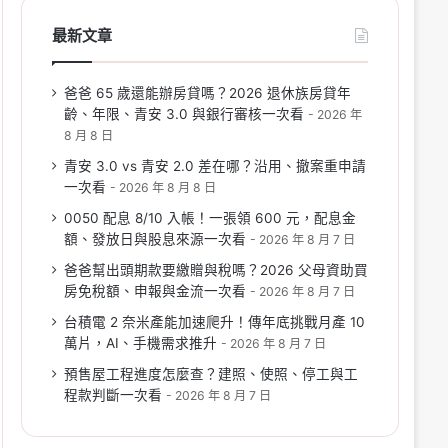
最新文章
爸爸 65 歲還能辦房貸嗎？2026 退休族房貸年
齡、年限、青安 3.0 與銀行審核一次看
2026 年
8 月 8 日
青安 3.0 vs 青安 2.0 差在哪？沿用、撤案重申請
一次看
2026 年 8 月 8 日
0050 配息 8/10 入帳！一張領 600 元，配息金
額、發放日與股息來源一次看
2026 年 8 月 7 日
爸爸幫出頭期款要繳贈與稅嗎？2026 父母資助買
房免稅額、申報與金流一次看
2026 年 8 月 7 日
台積電 2 奈米產能加速爬升！傳年底挑戰月產 10
萬片，AI、手機需求推升
2026 年 8 月 7 日
預售屋工程進度怎麼查？建照、使照、停工與工
程款判斷一次看
2026 年 8 月 7 日