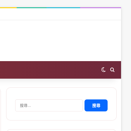
Switch skin
Search 
搜
尋
關
鍵
字: