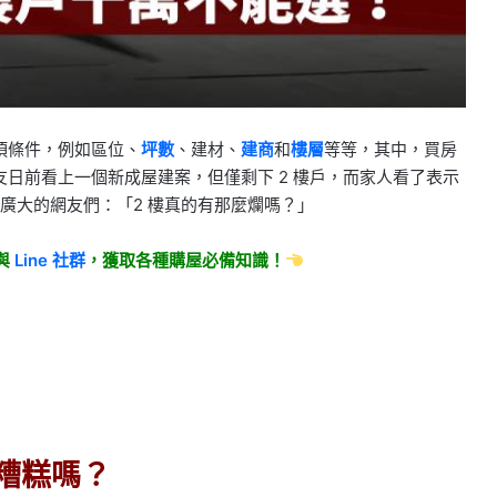
項條件，例如區位、
坪數
、建材、
建商
和
樓層
等等，其中，買房
日前看上一個新成屋建案，但僅剩下 2 樓戶，而家人看了表示
廣大的網友們：「2 樓真的有那麼爛嗎？」
與
Line
社群
，獲取各種購屋必備知識！
糟糕嗎？