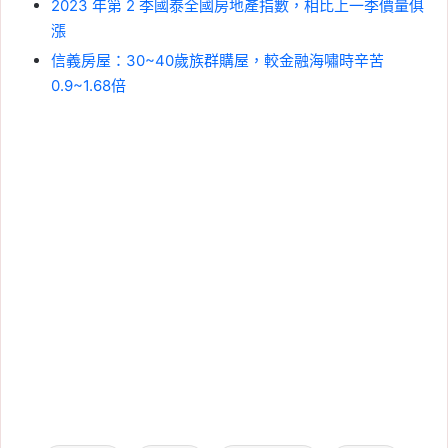
2023 年第 2 季國泰全國房地產指數，相比上一季價量俱
漲
信義房屋：30~40歲族群購屋，較金融海嘯時辛苦
0.9~1.68倍