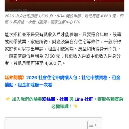
2026 中央社宅招租 1,500 戶，8/14 開放申請！最低月租 4,660 元，四
區 6 案資格一次看（圖源：國家住都中心 FB）
這次招租並不是只有低收入戶才能參加。只要符合年齡、設籍
或就學就業、家庭所得、財產及無自有住宅等條件，一般所得
家庭也可以提出申請。租金則依案場、房型和所得身分而異，
一般家庭最低月租為 7,160 元；具低收入戶或中低收入戶身分
者，最低月租可降至 4,660 元。
延伸閱讀》
2026 社會住宅申請懶人包：社宅申請資格、租金
補貼、租金扣除額一次看
加入我們的臉書
粉絲團、
社團
與
Line
社群
，獲取各種買房
必備知識！