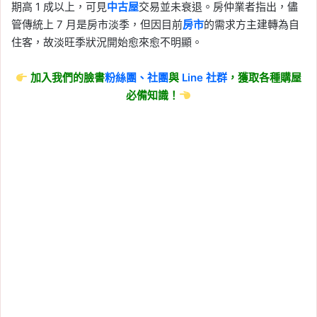
期高 1 成以上，可見
中古屋
交易並未衰退。房仲業者指出，儘
管傳統上 7 月是房市淡季，但因目前
房市
的需求方主建轉為自
住客，故淡旺季狀況開始愈來愈不明顯。
加入我們的臉書
粉絲團、
社團
與
Line
社群
，獲取各種購屋
必備知識！