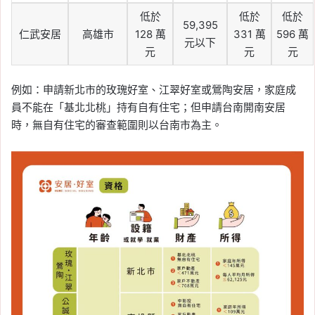
低於
低於
低於
59,395
仁武安居
高雄市
128 萬
331 萬
596 萬
元以下
元
元
元
例如：申請新北市的玫瑰好室、江翠好室或鶯陶安居，家庭成
員不能在「基北北桃」持有自有住宅；但申請台南開南安居
時，無自有住宅的審查範圍則以台南市為主。