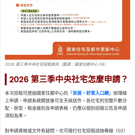
2026 第三季中央社宅招租資訊（圖源：國家住都中心 FB）
2026 第三季中央社宅怎麼申請？
本次招租可透過國家住都中心的「
安居・好室入口網
」辦理線
上申請，申請系統開放後可全天候送件。各社宅的完整戶數分
配、房型、租金級別及申請表格，仍應以個別招租公告及申請
須知為準。
對申請資格或文件有疑問，也可撥打社宅招租諮詢專線（02）