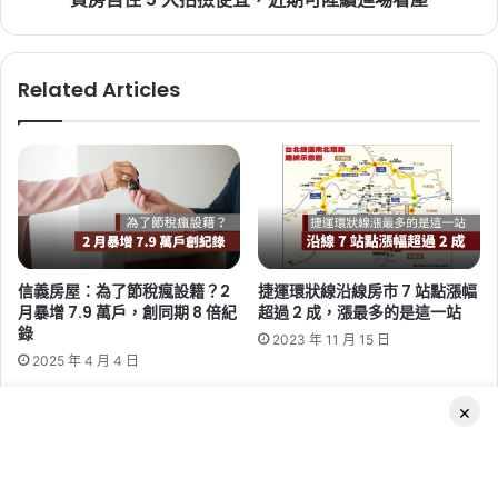
近
Tag:
新竹
,
新竹市
,
新竹縣
,
社會住宅
,
社會住宅
期
進度
,
竹科
可
Related Articles
陸
續
進
場
看
屋
2026-06-29
桃園社會住宅續租租金 2026：
蘆竹一號、平鎮一號、八德三號
信義房屋：為了節稅瘋設籍？2
捷運環狀線沿線房市 7 站點漲幅
社宅分 3 年緩漲
月暴增 7.9 萬戶，創同期 8 倍紀
超過 2 成，漲最多的是這一站
錄
2023 年 11 月 15 日
Tag:
桃園
,
桃園社宅基地
,
桃園社宅懶人包
,
桃園
2025 年 4 月 4 日
社宅戶數
,
桃園社會住宅
,
桃園租屋
,
社會住宅
,
社
會住宅申請
×
Facebook