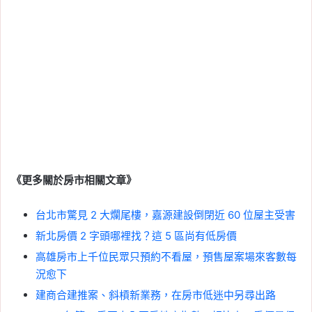
《更多關於房市相關文章》
台北市驚見 2 大爛尾樓，嘉源建設倒閉近 60 位屋主受害
新北房價 2 字頭哪裡找？這 5 區尚有低房價
高雄房市上千位民眾只預約不看屋，預售屋案場來客數每
況愈下
建商合建推案、斜槓新業務，在房市低迷中另尋出路