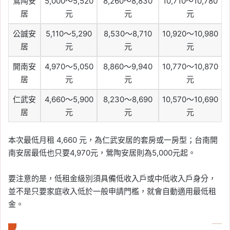
鶯陶安
5,000～5,520
8,260～8,830
10,710～10,780
居
元
元
元
公誠安
5,110～5,290
8,530～8,710
10,920～10,980
居
元
元
元
開南安
4,970～5,050
8,860～9,940
10,770～10,870
居
元
元
元
仁武安
4,660～5,900
8,230～8,690
10,570～10,690
居
元
元
元
本次最低月租 4,660 元，為仁武安居的套房或一房型；台南開
南安居最低也只要4,970元，鶯陶安居則為5,000元起。
要注意的是，低租金級別須具備低收入戶或中低收入戶身分，
並不是只要家庭收入低於一般申請門檻，就會自動適用最低租
金。