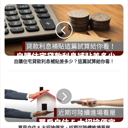
自
2026-07-23
購
租賃專法修法急轉彎！3 年租
住
期、續約漲租上限暫緩，最新重
宅
貸
點一次看
款
Tag:
房東
,
社會住宅
,
租屋
,
租屋族
,
租屋注意事
利
息
項
,
租屋糾紛
,
租屋補助
,
租屋補助申請
,
租屋補助
補
資格
自購住宅貸款利息補貼差多少？這篇試算給你看！
貼
差
多
買
少？
房
這
自
篇
住
試
5
2026-07-20
算
大
新竹人注意！竹科旁將新增 838
給
招
戶社宅，「金城安居」預計
你
撿
看！
便
2029 年完工
買房自住 5 大招撿便宜，近期可陸續進場看屋
宜，