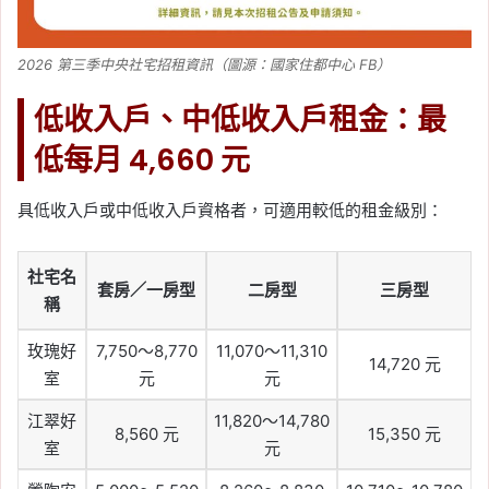
2026 第三季中央社宅招租資訊（圖源：國家住都中心 FB）
低收入戶、中低收入戶租金：最
低每月 4,660 元
具低收入戶或中低收入戶資格者，可適用較低的租金級別：
社宅名
套房／一房型
二房型
三房型
稱
玫瑰好
7,750～8,770
11,070～11,310
14,720 元
室
元
元
江翠好
11,820～14,780
8,560 元
15,350 元
室
元