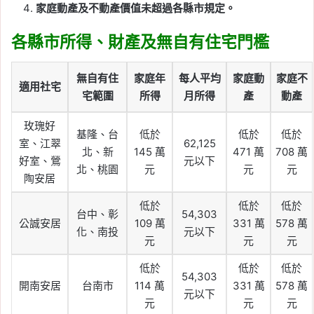
家庭動產及不動產價值未超過各縣市規定。
各縣市所得、財產及無自有住宅門檻
無自有住
家庭年
每人平均
家庭動
家庭不
適用社宅
宅範圍
所得
月所得
產
動產
玫瑰好
基隆、台
低於
低於
低於
室、江翠
62,125
北、新
145 萬
471 萬
708 萬
好室、鶯
元以下
北、桃園
元
元
元
陶安居
低於
低於
低於
台中、彰
54,303
公誠安居
109 萬
331 萬
578 萬
化、南投
元以下
元
元
元
低於
低於
低於
54,303
開南安居
台南市
114 萬
331 萬
578 萬
元以下
元
元
元