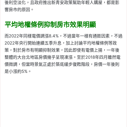
後利空淡化，且政府推出新青安政策幫助年輕人購屋，都是影
響房市的原因。
平均地權條例抑制房市效果明顯
而2022年同樣電價調漲8.4%，不過當年一樣有通膨因素，不過
2022年央行開始連續五季升息，加上討論平均地權條例等政
策，對於房市有明顯抑制效果，因此即使有電價上揚，一年後
整體的大台北地區房價幾乎呈現凍漲。至於2018年四月雖然電
價微調，但當時景氣正處於築底緩步復甦階段，房價一年後則
是小漲約5%。