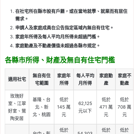
在社宅所在縣市設有戶籍，或在當地就學、就業而有居住
需求。
申請人及家庭成員在公告指定區域內無自有住宅。
家庭年所得及每人平均月所得未超過門檻。
家庭動產及不動產價值未超過各縣市規定。
各縣市所得、財產及無自有住宅門檻
無自有住
家庭年
每人平均
家庭動
家庭不
適用社宅
宅範圍
所得
月所得
產
動產
玫瑰好
基隆、台
低於
低於
低於
室、江翠
62,125
北、新
145 萬
471 萬
708 萬
好室、鶯
元以下
北、桃園
元
元
元
陶安居
低於
低於
低於
台中、彰
54,303