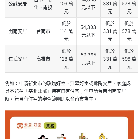
公誠安居
109 萬
331 萬
578 萬
化、南投
元以下
元
元
元
低於
低於
低於
54,303
開南安居
台南市
114 萬
331 萬
578 萬
元以下
元
元
元
低於
低於
低於
59,395
仁武安居
高雄市
128 萬
331 萬
596 萬
元以下
元
元
元
例如：申請新北市的玫瑰好室、江翠好室或鶯陶安居，家庭成
員不能在「基北北桃」持有自有住宅；但申請台南開南安居
時，無自有住宅的審查範圍則以台南市為主。