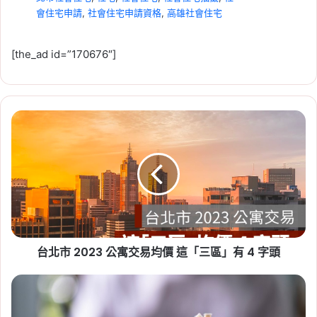
會住宅申請
,
社會住宅申請資格
,
高雄社會住宅
[the_ad id=”170676″]
台
2026-07-23
北
租賃專法修法急轉彎！3 年租
市
期、續約漲租上限暫緩，最新重
2023
公
點一次看
寓
Tag:
房東
,
社會住宅
,
租屋
,
租屋族
,
租屋注意事
交
易
項
,
租屋糾紛
,
租屋補助
,
租屋補助申請
,
租屋補助
均
資格
台北市 2023 公寓交易均價 這「三區」有 4 字頭
價
這
「三
升
區」
息
有
影