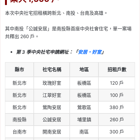
本次中央社宅招租橫跨新北、南投、台南及高雄。
其中南投「公誠安居」是南投縣首座中央社會住宅，單一案場
共釋出 260 戶。
第 3 季中央社宅申請網址：「
安居・好室
」
縣市
社宅名稱
地區
招租戶數
新北市
玫瑰好室
板橋區
120 戶
新北市
江翠好室
板橋區
100 戶
新北市
鶯陶安居
鶯歌區
380 戶
南投縣
公誠安居
埔里鎮
260 戶
台南市
開南安居
南區
300 戶