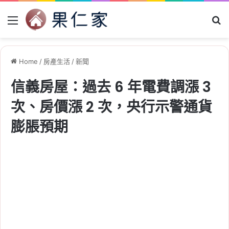
Menu
Se
Home
/
房產生活
/
新聞
信義房屋：過去 6 年電費調漲 3
次、房價漲 2 次，央行示警通貨
膨脹預期