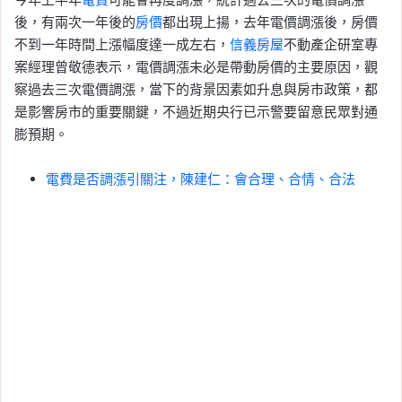
後，有兩次一年後的
房價
都出現上揚，去年電價調漲後，房價
不到一年時間上漲幅度達一成左右，
信義房屋
不動產企研室專
案經理曾敬德表示，電價調漲未必是帶動房價的主要原因，觀
察過去三次電價調漲，當下的背景因素如升息與房市政策，都
是影響房市的重要關鍵，不過近期央行已示警要留意民眾對通
膨預期。
電費是否調漲引關注，陳建仁：會合理、合情、合法