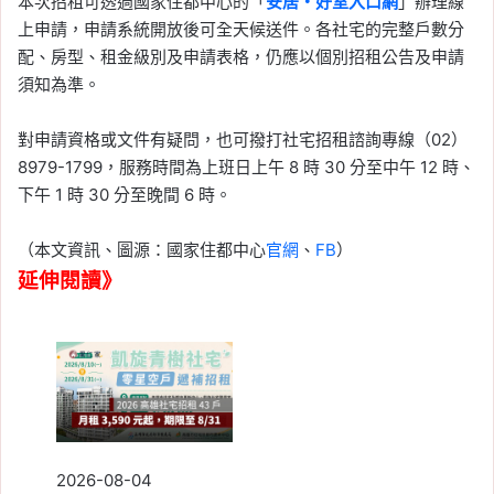
本次招租可透過國家住都中心的「
安居・好室入口網
」辦理線
上申請，申請系統開放後可全天候送件。各社宅的完整戶數分
配、房型、租金級別及申請表格，仍應以個別招租公告及申請
須知為準。
對申請資格或文件有疑問，也可撥打社宅招租諮詢專線（02）
8979-1799，服務時間為上班日上午 8 時 30 分至中午 12 時、
下午 1 時 30 分至晚間 6 時。
（本文資訊、圖源：國家住都中心
官網
、
FB
）
延伸閱讀》
2026-08-04