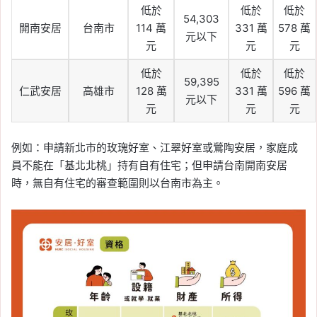
低於
低於
低於
54,303
開南安居
台南市
114 萬
331 萬
578 萬
元以下
元
元
元
低於
低於
低於
59,395
仁武安居
高雄市
128 萬
331 萬
596 萬
元以下
元
元
元
例如：申請新北市的玫瑰好室、江翠好室或鶯陶安居，家庭成
員不能在「基北北桃」持有自有住宅；但申請台南開南安居
時，無自有住宅的審查範圍則以台南市為主。