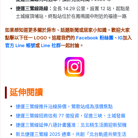
捷運三鶯線路線：
全長 14.29 公里，設置 12 站，起點是
土城線頂埔站，終點站位於在鳳鳴國中附近的福德一路
如果想知道更多關於房市、話題新聞或居家小知識，歡迎大家
點擊以下任一 LOGO。追蹤我們的
Facebook 粉絲團
、
IG
加入
官方 Line 帳號
或
Line 社群
一起討論。
延伸閱讀
捷運三鶯線推升沿線房價，鶯歌站成為漲價焦點
捷運三鶯線招商估有 77 億投資，促進三峽、土城發展
捷運三鶯線延伸八德計畫獲准：北北桃生活圈迎新契機
新北捷運三鶯線 2025 通車，共創「北台軌道共榮生活