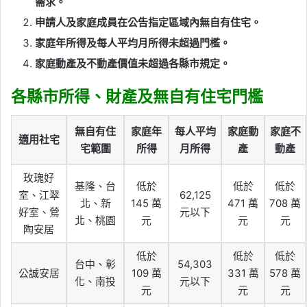
需求。
申請人及家庭成員在公告指定區域內無自有住宅。
家庭年所得及每人平均月所得未超過門檻。
家庭動產及不動產價值未超過各縣市規定。
各縣市所得、財產及無自有住宅門檻
無自有住
家庭年
每人平均
家庭動
家庭不
適用社宅
宅範圍
所得
月所得
產
動產
玫瑰好
基隆、台
低於
低於
低於
室、江翠
62,125
北、新
145 萬
471 萬
708 萬
好室、鶯
元以下
北、桃園
元
元
元
陶安居
低於
低於
低於
台中、彰
54,303
公誠安居
109 萬
331 萬
578 萬
化、南投
元以下
元
元
元