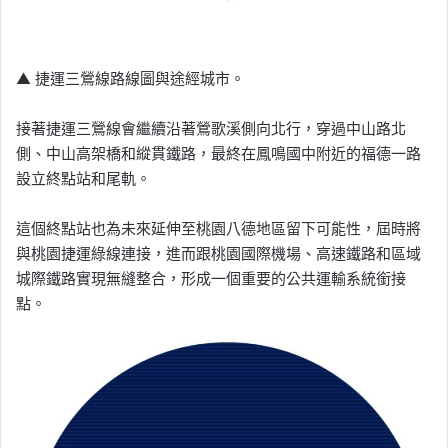
▲ 捷運三鶯線路線圖與途經城市。
接著捷運三鶯線會繼續沿著鶯歌溪側向北行，穿過中山路北
側、中山高架橋和縱貫鐵路，最終在鳳鳴國中附近的福德一路
設立終點站和尾軌。
這個終點站也為未來延伸至桃園八德地區留下可能性，屆時將
與桃園捷運綠線連接，進而跟桃園國際機場、高速鐵路和區域
城際鐵路實現無縫整合，形成一個重要的公共運輸系統銜接
點。