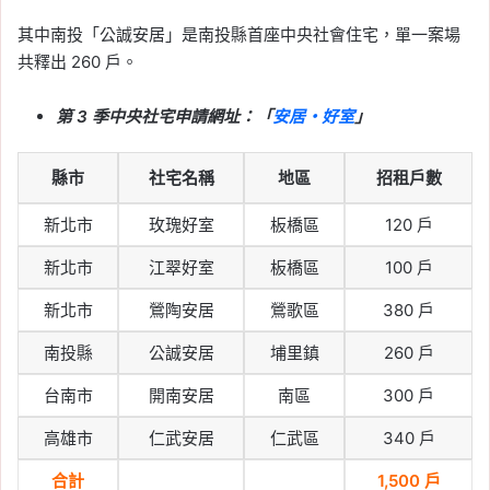
其中南投「公誠安居」是南投縣首座中央社會住宅，單一案場
共釋出 260 戶。
第 3 季中央社宅申請網址：「
安居・好室
」
縣市
社宅名稱
地區
招租戶數
新北市
玫瑰好室
板橋區
120 戶
新北市
江翠好室
板橋區
100 戶
新北市
鶯陶安居
鶯歌區
380 戶
南投縣
公誠安居
埔里鎮
260 戶
台南市
開南安居
南區
300 戶
高雄市
仁武安居
仁武區
340 戶
合計
1,500 戶