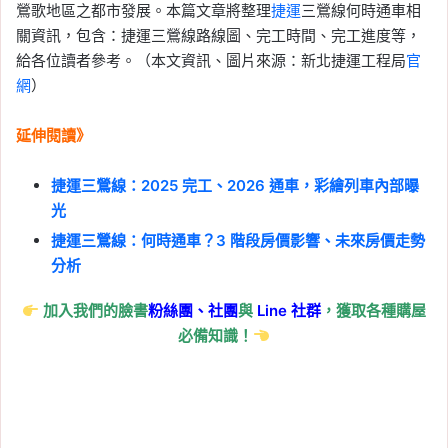
鶯歌地區之都市發展。本篇文章將整理
捷運
三鶯線何時通車相
關資訊，包含：捷運三鶯線路線圖、完工時間、完工進度等，
給各位讀者參考。（本文資訊、圖片來源：新北捷運工程局
官
網
）
延伸閱讀》
捷運三鶯線：2025 完工、2026 通車，彩繪列車內部曝
光
捷運三鶯線：何時通車？3 階段房價影響、未來房價走勢
分析
加入我們的臉書
粉絲團、
社團
與
Line
社群
，獲取各種購屋
必備知識！