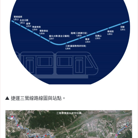
▲ 捷運三鶯線路線圖與站點。