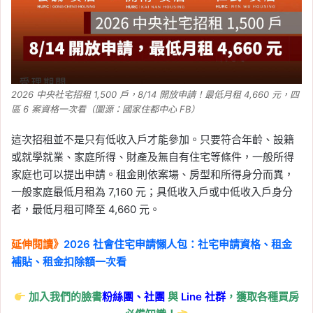
2026 中央社宅招租 1,500 戶，8/14 開放申請！最低月租 4,660 元，四
區 6 案資格一次看（圖源：國家住都中心 FB）
這次招租並不是只有低收入戶才能參加。只要符合年齡、設籍
或就學就業、家庭所得、財產及無自有住宅等條件，一般所得
家庭也可以提出申請。租金則依案場、房型和所得身分而異，
一般家庭最低月租為 7,160 元；具低收入戶或中低收入戶身分
者，最低月租可降至 4,660 元。
延伸閱讀》
2026 社會住宅申請懶人包：社宅申請資格、租金
補貼、租金扣除額一次看
加入我們的臉書
粉絲團、
社團
與
Line
社群
，獲取各種買房