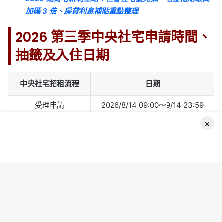
加碼 3 倍、房貸利息補貼重點整理
2026 第三季中央社宅申請時間、
抽籤及入住日期
中央社宅招租流程
日期
受理申請
2026/8/14 09:00～9/14 23:59
×
寄發審查結果
預計 2026/11/27 起陸續寄發
公開抽籤及公告結果
2026/12/16
Facebook
選屋及簽約
依書面通知日期辦理
起租首日
2027/3/1
B
社會住宅採資格審查後公開抽籤，並不是越早申請中籤率越
t
高。民眾只要在截止前完成申請、確認資料正確並備齊文件即