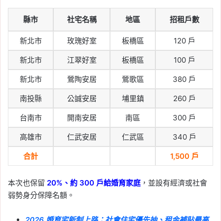
縣市
社宅名稱
地區
招租戶數
新北市
玫瑰好室
板橋區
120 戶
新北市
江翠好室
板橋區
100 戶
新北市
鶯陶安居
鶯歌區
380 戶
南投縣
公誠安居
埔里鎮
260 戶
台南市
開南安居
南區
300 戶
高雄市
仁武安居
仁武區
340 戶
合計
1,500 戶
本次也保留
20%、約 300 戶給婚育家庭
，並設有經濟或社會
弱勢身分保障名額。
2026 婚育宅新制上路：社會住宅優先抽、租金補貼最高