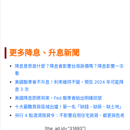
更多降息、升息新聞
降息意思是什麼？降息會影響台灣房價嗎？降息影響一次
看
美國聯準會不升息！利率維持不變，預告 2024 年可能降
息 3 次
美國降息即將到來，Fed 聯準會給出明確訊號
十大最難買房區域出爐！第一名「缺錢、缺房、缺土地」
央行 4 點澄清限貸令：不影響自用住宅房貸、都更與危老
[the_ad id=”31693″]