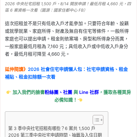
2026 中央社宅招租 1,500 戶，8/14 開放申請！最低月租 4,660 元，四
區 6 案資格一次看（圖源：國家住都中心 FB）
這次招租並不是只有低收入戶才能參加。只要符合年齡、設籍
或就學就業、家庭所得、財產及無自有住宅等條件，一般所得
家庭也可以提出申請。租金則依案場、房型和所得身分而異，
一般家庭最低月租為 7,160 元；具低收入戶或中低收入戶身分
者，最低月租可降至 4,660 元。
延伸閱讀》
2026 社會住宅申請懶人包：社宅申請資格、租金
補貼、租金扣除額一次看
加入我們的臉書
粉絲團、
社團
與
Line
社群
，獲取各種買房
必備知識！
第 3 季中央社宅招租有哪些？6 案共 1,500 戶
2026 第三季中央社宅申請時間、抽籤及入住日期