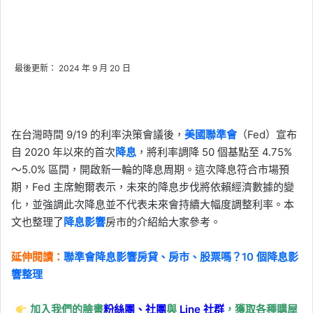
最後更新： 2024 年 9 月 20 日
在台灣時間 9/19 的利率決策會議後，
美國聯準會
（Fed）宣布
自 2020 年以來的首次
降息
，將利率調降 50 個基點至 4.75%
～5.0% 區間，開啟新一輪的降息周期。這次降息符合市場預
期，Fed 主席鮑爾表示，未來的降息步伐將依賴經濟數據的變
化，並強調此次降息並不代表未來會持續大幅度調整利率。本
文也整理了
降息影響
房市的介紹給大家參考。
延伸閱讀：
聯準會降息影響房貸、房市、股票嗎？10 個降息影
響整理
加入我們的臉書
粉絲團、
社團
與
Line
社群
，獲取各種購屋