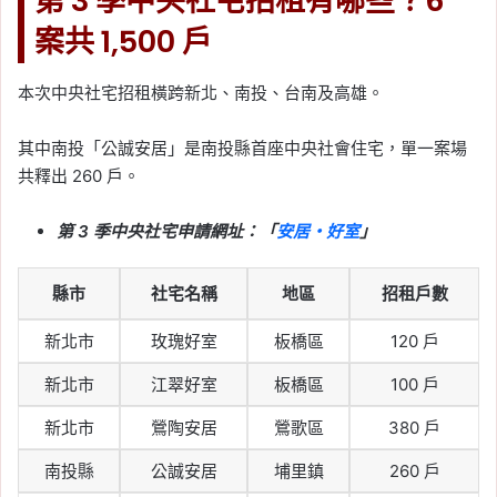
第 3 季中央社宅招租有哪些？6
案共 1,500 戶
本次中央社宅招租橫跨新北、南投、台南及高雄。
其中南投「公誠安居」是南投縣首座中央社會住宅，單一案場
共釋出 260 戶。
第 3 季中央社宅申請網址：「
安居・好室
」
縣市
社宅名稱
地區
招租戶數
新北市
玫瑰好室
板橋區
120 戶
新北市
江翠好室
板橋區
100 戶
新北市
鶯陶安居
鶯歌區
380 戶
南投縣
公誠安居
埔里鎮
260 戶