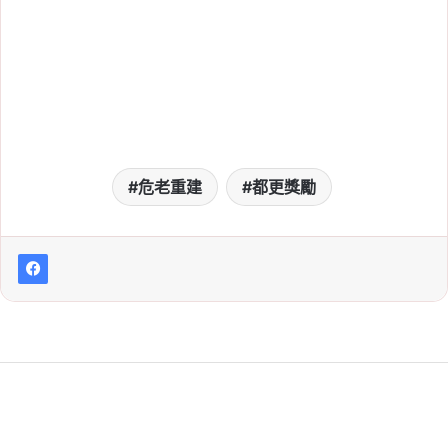
老屋翻新攻略：危老重建 vs 都市更新差在
哪？稅賦減免、容積獎勵、申請流程一次看
2024 年 9 月 13 日
危老重建
都更獎勵
危老條例容積獎勵 2025 落幕，規模獎勵取
代時程獎勵
2024 年 4 月 17 日