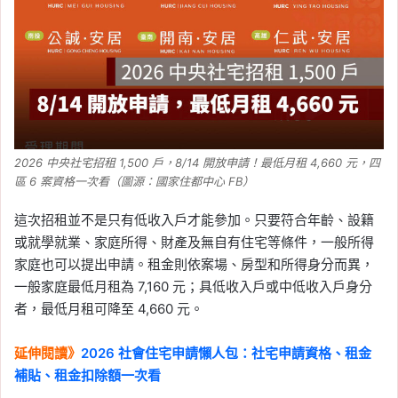
2026 中央社宅招租 1,500 戶，8/14 開放申請！最低月租 4,660 元，四
區 6 案資格一次看（圖源：國家住都中心 FB）
租金補貼不得作為房東追稅依據！行政院拍
板修正住宅法、危老條例
這次招租並不是只有低收入戶才能參加。只要符合年齡、設籍
或就學就業、家庭所得、財產及無自有住宅等條件，一般所得
家庭也可以提出申請。租金則依案場、房型和所得身分而異，
一般家庭最低月租為 7,160 元；具低收入戶或中低收入戶身分
者，最低月租可降至 4,660 元。
延伸閱讀》
2026 社會住宅申請懶人包：社宅申請資格、租金
補貼、租金扣除額一次看