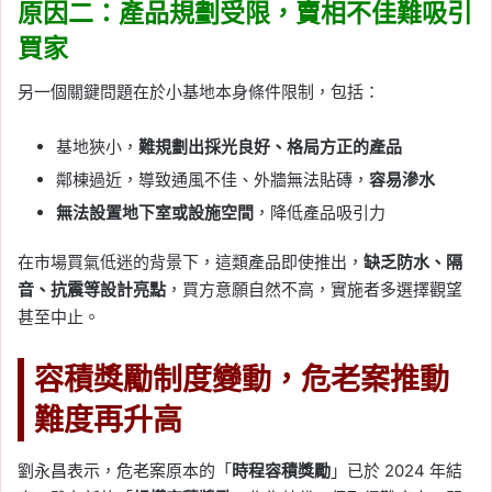
原因二：產品規劃受限，賣相不佳難吸引
買家
另一個關鍵問題在於小基地本身條件限制，包括：
基地狹小，
難規劃出採光良好、格局方正的產品
鄰棟過近，導致通風不佳、外牆無法貼磚，
容易滲水
無法設置地下室或設施空間
，降低產品吸引力
在市場買氣低迷的背景下，這類產品即使推出，
缺乏防水、隔
音、抗震等設計亮點
，買方意願自然不高，實施者多選擇觀望
甚至中止。
容積獎勵制度變動，危老案推動
難度再升高
劉永昌表示，危老案原本的「
時程容積獎勵
」已於 2024 年結