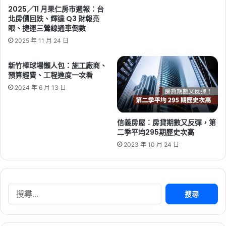
2025／11 月果仁房市週報：台
2026-06-05
北房價回跌、輝達 Q3 財報亮
2026 新北市社會住宅：
眼、捷運三鶯線通車倒數
板橋江翠 2 號招租 130
2025 年 11 月 24 日
戶，申請時間/資格/文
新竹棒球場懶人包：施工廠商、
件/租金/房型一次看
預算經費、工程進度一次看
Tag:
新北
,
新北市
,
新北市建案
,
新北市
2024 年 6 月 13 日
社會住宅
,
社宅
,
社會住宅
,
社會住宅抽
籤
,
社會住宅申請
,
社會住宅申請資格
信義房屋：房貸期數又反彈，第
2026-06-04
二季平均295期歷史次高
2026 新北市社會住宅：
2023 年 10 月 24 日
土城員和 2 號招租 135
戶，時間、資格、文件、
租金、房型整理
搜
Tag:
新北
,
新北市
,
新北市建案
,
新北市
尋
社會住宅
,
社宅
,
社會住宅
,
社會住宅抽
關
籤
,
社會住宅申請
,
社會住宅申請資格
鍵