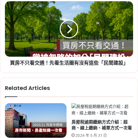
換
租屋
,
社會住宅
,
社會住宅申請
買
5.5
房
2026-06-16
萬，
不
桃園航空城 2 大社會住宅
可
只
啟動！橫埔、誠聖近 1800
多
看
吃
戶招標，預計 2030 年完
交
55
通！
工
碗
先
拉
看
Tag:
桃園
,
桃園社宅基地
,
桃園社宅懶人
麵、
買房不只看交通！先看生活圈有沒有這些「民間建設」
生
包
,
桃園社宅戶數
,
桃園社會住宅
,
桃園
玩
活
租屋
,
社會住宅
5
圈
2026-06-09
次
有
2026 新北社宅：新莊、
Related Articles
迪
沒
士
新店、三峽 6/10 起遞補
有
尼！
這
招租，申請時間、資格、
些
房型租金一次看
「民
間
房屋稅逾期繳納方式介紹：超
Tag:
新北
,
新北市
,
新北市建案
,
新北市
建
商、線上繳納、補單方式一次看
社會住宅
,
社宅
,
社會住宅
,
社會住宅抽
設」
2024 年 5 月 31 日
籤
,
社會住宅申請
,
社會住宅申請資格