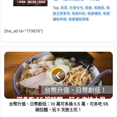
Tag:
房東
,
社會住宅
,
租屋
,
租屋族
,
租
屋注意事項
,
租屋糾紛
,
租屋補助
,
租屋
補助申請
,
租屋補助資格
2026-07-20
[the_ad id=”170676″]
新竹人注意！竹科旁將新
增 838 戶社宅，「金城安
居」預計 2029 年完工
台
Tag:
新竹
,
新竹市
,
新竹縣
,
社會住宅
,
幣
社會住宅進度
,
竹科
升
2026-06-29
值、
桃園社會住宅續租租金
日
幣
2026：蘆竹一號、平鎮一
創
號、八德三號社宅分 3 年
低：
緩漲
10
台幣升值、日幣創低：10 萬可多換 5.5 萬，可多吃 55
萬
Tag:
桃園
,
桃園社宅基地
,
桃園社宅懶人
可
碗拉麵、玩 5 次迪士尼！
包
,
桃園社宅戶數
,
桃園社會住宅
,
桃園
多