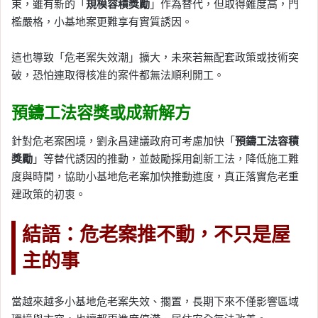
束，雖有新的「
規模容積獎勵
」作為替代，但取得難度高，門
檻嚴格，小基地案更難享有實質誘因。
這也導致「危老案失效潮」擴大，未來若無配套政策或技術突
破，恐怕連取得核准的案件都無法順利開工。
預鑄工法容獎或成新解方
針對危老案困境，劉永昌建議政府可考慮加快「
預鑄工法容積
獎勵
」等替代誘因的推動，並鼓勵採用創新工法，降低施工難
度與時間，協助小基地危老案加快推動進度，真正落實危老重
建政策的初衷。
結語：危老案推不動，不只是屋
主的事
當越來越多小基地危老案失效、擱置，長期下來不僅影響區域