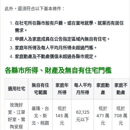
此外，還須符合以下基本條件：
在社宅所在縣市設有戶籍，或在當地就學、就業而有居住
需求。
申請人及家庭成員在公告指定區域內無自有住宅。
家庭年所得及每人平均月所得未超過門檻。
家庭動產及不動產價值未超過各縣市規定。
各縣市所得、財產及無自有住宅門檻
無自有住
家庭年
每人平均
家庭動
家庭不
適用社宅
宅範圍
所得
月所得
產
動產
玫瑰好
基隆、台
低於
低於
低於
室、江翠
62,125
北、新
145 萬
471 萬
708 萬
好室、鶯
元以下
北、桃園
元
元
元
陶安居