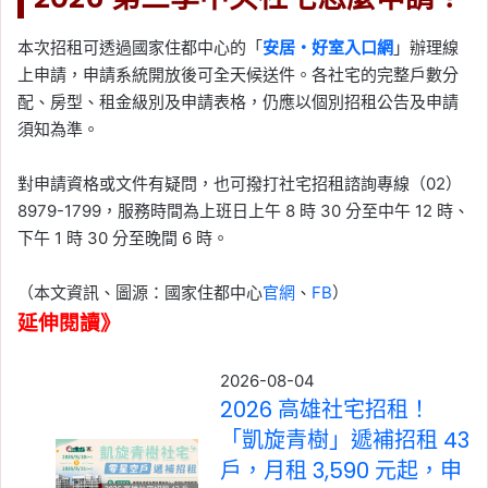
本次招租可透過國家住都中心的「
安居・好室入口網
」辦理線
上申請，申請系統開放後可全天候送件。各社宅的完整戶數分
配、房型、租金級別及申請表格，仍應以個別招租公告及申請
須知為準。
對申請資格或文件有疑問，也可撥打社宅招租諮詢專線（02）
8979-1799，服務時間為上班日上午 8 時 30 分至中午 12 時、
下午 1 時 30 分至晚間 6 時。
（本文資訊、圖源：國家住都中心
官網
、
FB
）
延伸閱讀》
2026-08-04
2026 高雄社宅招租！
「凱旋青樹」遞補招租 43
戶，月租 3,590 元起，申