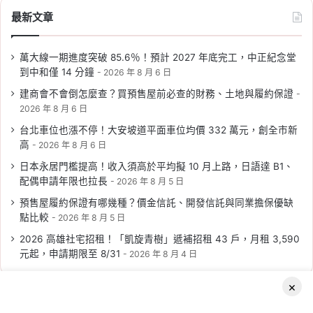
字:
2026-06-02
最新文章
新北社宅招租 2026：板
橋、土城共 265 戶，6/10
萬大線一期進度突破 85.6％！預計 2027 年底完工，中正紀念堂
開放申請，地點、資格、
到中和僅 14 分鐘
2026 年 8 月 6 日
申請方式一次看
建商會不會倒怎麼查？買預售屋前必查的財務、土地與履約保證
2026 年 8 月 6 日
Tag:
新北
,
新北市
,
新北市建案
,
新北市
社會住宅
,
社宅
,
社會住宅
,
社會住宅抽
台北車位也漲不停！大安坡道平面車位均價 332 萬元，創全市新
籤
,
社會住宅申請
,
社會住宅申請資格
高
2026 年 8 月 6 日
2026-05-29
日本永居門檻提高！收入須高於平均擬 10 月上路，日語達 B1、
2026 台南社會住宅：新
配偶申請年限也拉長
2026 年 8 月 5 日
都安居 A 候補招租至
預售屋履約保證有哪幾種？價金信託、開發信託與同業擔保優缺
6/22，套房、二房 174
點比較
2026 年 8 月 5 日
戶，申請資格與租金整理
2026 高雄社宅招租！「凱旋青樹」遞補招租 43 戶，月租 3,590
元起，申請期限至 8/31
2026 年 8 月 4 日
Tag:
中央社宅
,
台南
,
台南社會住宅
,
社
會住宅
,
社會住宅申請
,
社會住宅申請資
×
格
追蹤我們
Facebook