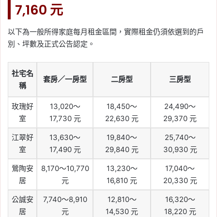
7,160 元
以下為一般所得家庭每月租金區間，實際租金仍須依選到的戶
別、坪數及正式公告認定。
社宅名
套房／一房型
二房型
三房型
稱
玫瑰好
13,020～
18,450～
24,490～
室
17,730 元
22,630 元
29,370 元
江翠好
13,630～
19,840～
25,740～
室
17,490 元
29,840 元
30,930 元
鶯陶安
8,170～10,770
13,230～
17,040～
居
元
16,810 元
20,330 元
公誠安
7,740～8,910
12,810～
16,320～
居
元
14,530 元
18,220 元