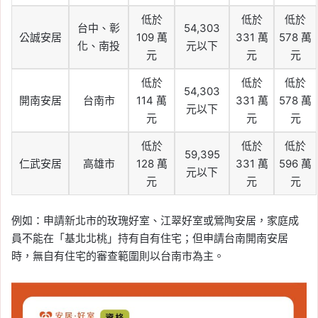
低於
低於
低於
台中、彰
54,303
公誠安居
109 萬
331 萬
578 萬
化、南投
元以下
元
元
元
低於
低於
低於
54,303
開南安居
台南市
114 萬
331 萬
578 萬
元以下
元
元
元
低於
低於
低於
59,395
仁武安居
高雄市
128 萬
331 萬
596 萬
元以下
元
元
元
例如：申請新北市的玫瑰好室、江翠好室或鶯陶安居，家庭成
員不能在「基北北桃」持有自有住宅；但申請台南開南安居
時，無自有住宅的審查範圍則以台南市為主。