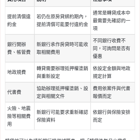
通常是轉貸成本中
提前清償違
若仍在原房貸綁約期內，
最需要先確認的一
約金
提前清償可能要付違約金
項
不同銀行收費不
銀行開辦
新銀行承作房貸時可能收
同，可詢問是否有
費、帳管費
取相關費用
優惠
轉貸需要辦理抵押權塗銷
依設定金額與地政
地政規費
與重新設定
規定計算
協助辦理抵押權塗銷、設
費用依案件與代書
代書費
定與相關文件
報價而定
火險、地震
新銀行可能要求重新確認
依銀行與保險安排
險等相關費
保險資料
而定
用