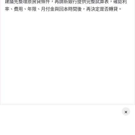
建議先整理原房貸條件，再請新銀行提供完整試算表，確認利
率、費用、年限、月付金與回本時間後，再決定是否轉貸。
×
房貸轉貸
房貸轉貸是什麼
Facebook