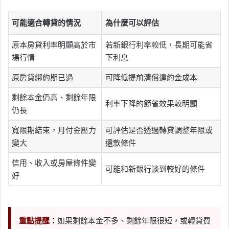
可能適合轉貸的情況
為什麼可以評估
原本房貸利率明顯高於市
若新銀行利率較低，長期可能省
場行情
下利息
原房貸綁約期已過
可降低提前清償違約金成本
剩餘本金仍高、剩餘年限
利率下降的節省效果較明顯
仍長
寬限期結束，月付金壓力
可評估是否透過轉貸調整年限或
變大
還款條件
信用、收入或房屋條件變
可能和新銀行談到較好的條件
好
重點提醒：
如果剩餘本金不多、剩餘年限很短，或轉貸費