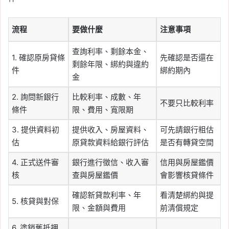
流程
要做什麼
注意事項
查詢利率、剩餘本金、
1. 確認原房貸條
先確認是否還在
剩餘年限、綁約與違約
件
綁約期內
金
2. 詢問新銀行
比較利率、成數、年
不要只比較利率
條件
限、費用、寬限期
3. 提供資料初
提供收入、房屋資料、
可先請銀行粗估
估
原貸款資料給銀行評估
是否有轉貸空間
4. 正式送件審
銀行進行徵信、收入審
信用與房屋鑑價
核
查與房屋鑑價
會影響核貸條件
確認新貸款利率、年
看清楚綁約與提
5. 核貸與對保
限、金額與費用
前清償規定
6. 塗銷舊抵押