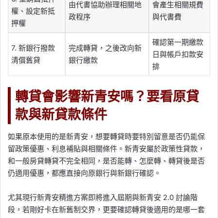
由代書協助辦理相關地
會產生相關規費
權、設定新抵
政程序
與代書費
押權
確認第一期繳款
7. 新銀行撥款
完成轉貸，之後改向新
日與帳戶扣款安
清償舊貸
銀行繳款
排
轉貸會影響新青安嗎？要看原貸
款與新貸款條件
如果原本使用的是新青安，想要轉貸時要特別留意是否仍能保
留政策優惠、利息補貼與相關條件。新青安屬於政策性貸款，
和一般房貸轉貸不完全相同，是否能轉、怎麼轉、轉貸後是否
仍適用優惠，都應直接向原銀行與新銀行確認。
尤其現行新青安精進方案即將進入屆期與新青安 2.0 討論階
段，若剛好卡在新舊制交界，更要確認轉貸後適用的是哪一套