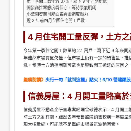
第一季開工數年減 37%，寫下 9 年同期新低
開發商推案態度轉保守，等待景氣明朗
小型開發商可能面臨資金調度壓力
近 2 年前四月全國住宅開工戶數
4 月住宅開工量反彈，土方
今年第一季住宅開工數量約 2.1 萬戶，寫下近 9 年來同
年雖然市場買氣欠佳，但市場上仍有一定的預售量，推
亂，當時土方清運困難可能也是導致開工遞延的原因之
繼續閱讀》
央行一句「就到這裡」點火！6/10 營建類股
信義房屋：4 月開工量略高
信義房屋不動產企研室專案經理曾敬德表示，4 月開工數
時土方之亂有關，雖然去年預售整體銷售較前一年度量縮
現大幅量縮，可能就不是單純市場景氣波動因素。