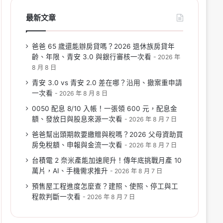
最新文章
爸爸 65 歲還能辦房貸嗎？2026 退休族房貸年
齡、年限、青安 3.0 與銀行審核一次看
2026 年
8 月 8 日
青安 3.0 vs 青安 2.0 差在哪？沿用、撤案重申請
一次看
2026 年 8 月 8 日
0050 配息 8/10 入帳！一張領 600 元，配息金
額、發放日與股息來源一次看
2026 年 8 月 7 日
爸爸幫出頭期款要繳贈與稅嗎？2026 父母資助買
房免稅額、申報與金流一次看
2026 年 8 月 7 日
台積電 2 奈米產能加速爬升！傳年底挑戰月產 10
萬片，AI、手機需求推升
2026 年 8 月 7 日
預售屋工程進度怎麼查？建照、使照、停工與工
程款判斷一次看
2026 年 8 月 7 日