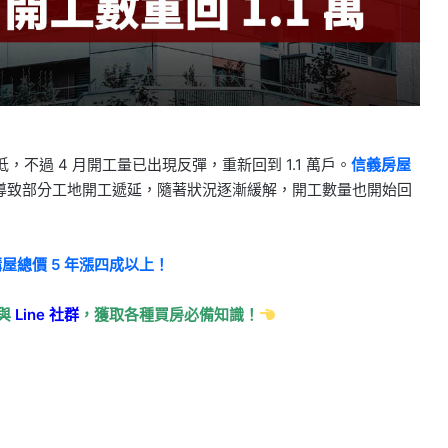
不過 4 月開工量已出現反彈，重新回到 1.1 萬戶。
信義房屋
導致部分工地開工遞延，隨著狀況逐漸緩解，開工數量也開始回
購屋總價 5 年漲四成以上！
與
Line
社群
，獲取各種買房必備知識！