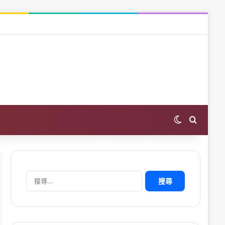
Switch skin
Search 
搜
尋
關
鍵
字: