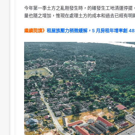
今年第一季土方之亂剛發生時，的確發生工地清運停擺
量也隨之增加，惟現在處理土方的成本和過去已經有明
繼續閱讀》
租屋族壓力稍微緩解，5 月房租年增率創 48 