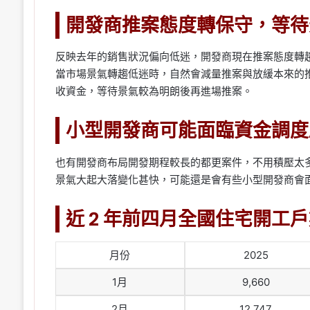
開發商推案態度轉保守，等待
反映去年的銷售狀況偏向低迷，開發商現在推案態度轉
當市場景氣轉趨低迷時，自然會減量推案與放緩本來的
收資金，等待景氣較為明朗後再進場推案。
小型開發商可能面臨資金調度
也有開發商布局開發期程較長的都更案件，不用積壓太
景氣大起大落變化甚快，可能還是會有些小型開發商會
近 2 年前四月全國住宅開工
月份
2025
1月
9,660
2月
12,747