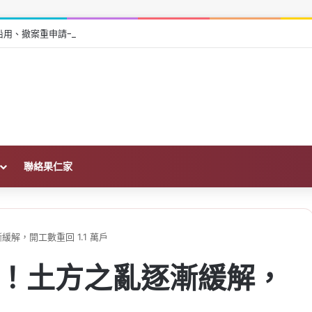
在哪？沿用、撤案重申請一次看
聯絡果仁家
解，開工數重回 1.1 萬戶
彈！土方之亂逐漸緩解，