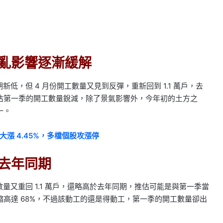
之亂影響逐漸緩解
期新低，但 4 月份開工數量又見到反彈，重新回到 1.1 萬戶，去
估第一季的開工數量銳減，除了景氣影響外，今年初的土方之
一。
大漲 4.45%，多檔個股攻漲停
於去年同期
量又重回 1.1 萬戶，還略高於去年同期，推估可能是與第一季當
高達 68%，不過該動工的還是得動工，第一季的開工數量卻出