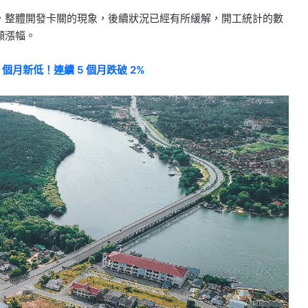
，整體開發卡關的現象，後續狀況已經有所緩解，開工統計的數
顯漲幅。
個月新低！連續 5 個月跌破 2%