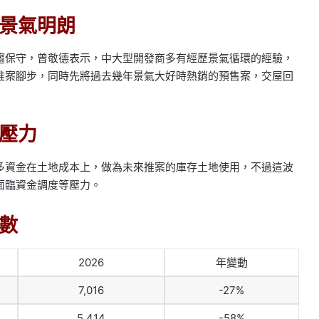
景氣明朗
趨保守，曾敬德表示，中大型開發商多有經歷景氣循環的經驗，
推案腳步，同時先將過去幾年景氣大好時熱銷的預售案，交屋回
壓力
多資金在土地成本上，做為未來推案的庫存土地使用，不過這波
面臨資金調度等壓力。
戶數
2026
年變動
7,016
-27%
5,414
-58%