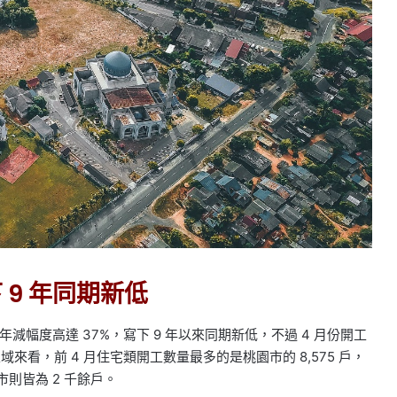
 9 年同期新低
年減幅度高達 37%，寫下 9 年以來同期新低，不過 4 月份開工
域來看，前 4 月住宅類開工數量最多的是桃園市的 8,575 戶，
則皆為 2 千餘戶。