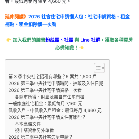
宅申請、信用卡繳房屋稅
者，最低月租可降至 4,660 元。
一次看 2026
延伸閱讀》
2026 社會住宅申請懶人包：社宅申請資格、租金
Tag:
信用卡繳稅
, 
地價稅
, 
報稅
, 
房屋稅
, 
補貼、租金扣除額一次看
自用住宅
, 
財政部
2026-05-07
加入我們的臉書
粉絲團、
社團
與
Line
社群
，獲取各種買房
2026 房屋稅試算：房屋
必備知識！
稅大概多少？房屋稅 2.0
稅率、計算公式、線上試
算一次看
第 3 季中央社宅招租有哪些？6 案共 1,500 戶
Tag:
房屋稅
, 
房屋稅知識
, 
房屋稅繳納
, 
2026 第三季中央社宅申請時間、抽籤及入住日期
房屋稅試算
2026 第三季中央社宅申請資格一次看
各縣市所得、財產及無自有住宅門檻
2026-05-07
一般家庭社宅租金：最低每月 7,160 元
房東不給報稅怎麼辦？租
低收入戶、中低收入戶租金：最低每月 4,660 元
屋族申報租金支出、檢舉
2026 第三季中央社宅申請文件有哪些？
方式與續租風險一次看
基本應備文件
視申請資格另外準備
Tag:
2026租屋報稅
, 
公益出租人
, 
房屋
2026 第三季中央社宅怎麼申請？