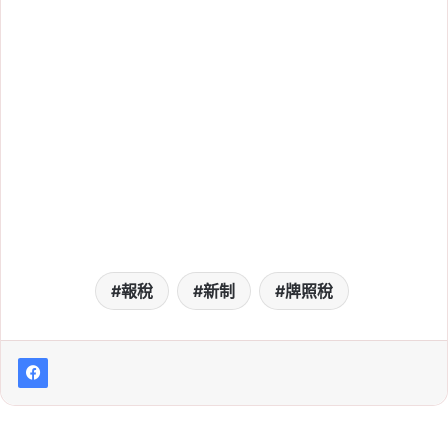
忘記報稅怎麼辦？2026
補報稅流程、滯納金、補
繳方式一次看
Tag:
2026 報稅季
, 
健保卡報稅
, 
報稅
, 
報稅季懶人包
, 
報稅懶人包
, 
報稅教學
, 
報稅查詢碼
, 
忘記報稅怎麼辦
2026-05-27
自用住宅購屋借款利息
「繳息期間」怎麼填？第
一次報稅也看得懂
Tag:
列舉扣除額
, 
房貸利息報稅
, 
房貸利
報稅
新制
牌照稅
息抵稅
, 
房貸繳息清單
, 
繳息期間怎麼填
, 
繳息期間怎麼查
, 
繳息期間起止怎麼填
, 
自用住宅借款利息
, 
自用住宅購屋借款利
息
2026-05-19
房地合一稅收第一季年減