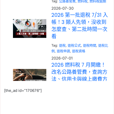
Tag:
公路養管費
, 
燃料稅
, 
燃料稅逾期
2026-07-30
2026 第一批退稅 7/31 入
帳！3 類人先領，沒收到
怎麼查、第二批時間一次
看
Tag:
退稅
, 
退稅公式
, 
退稅時間
, 
退稅比
例
, 
退稅申請
, 
退稅資格
2026-07-01
2026 燃料稅 7 月開繳！
改名公路養管費，查詢方
法、信用卡與線上繳費方
式一次看
[the_ad id=”170676″]
Tag:
信用卡繳稅
, 
所得稅
, 
燃料稅
, 
牌照
稅
, 
稅務
, 
線上繳稅
, 
繳稅
2026-06-01