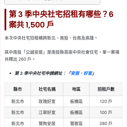
租金支出特別扣除額
, 
房東不給報稅
, 
檢
舉房東
, 
租屋報稅
, 
租屋糾紛
, 
租金支出
第 3 季中央社宅招租有哪些？6
特別扣除額
, 
租金補貼
案共 1,500 戶
2026-05-06
夫妻報稅扶養親屬怎麼
報？父母、子女、配偶條
本次中央社宅招租橫跨新北、南投、台南及高雄。
件整理
其中南投「公誠安居」是南投縣首座中央社會住宅，單一案場
Tag:
報稅扶養資格
, 
夫妻報稅
共釋出 260 戶。
2026-05-05
2026 報稅季開跑！專家
第 3 季中央社宅申請網址：「
安居・好室
」
提醒：盤點所得與房產，
善用扣除額合法節稅
縣市
社宅名稱
地區
招租戶數
Tag:
2026 報稅季
, 
一般扣除額
, 
列舉扣
新北市
玫瑰好室
板橋區
120 戶
除額
, 
報稅
, 
報稅季懶人包
, 
報稅懶人包
, 
報稅教學
, 
房屋稅
, 
房屋稅知識
, 
房屋稅
新北市
江翠好室
板橋區
100 戶
籍
, 
房屋稅籍編號
, 
房屋稅籍編號查詢
, 
房貸報稅
, 
房貸扣除額
, 
扣除額
, 
特別扣
新北市
鶯陶安居
鶯歌區
380 戶