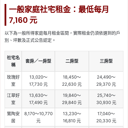
一般家庭社宅租金：最低每月
7,160 元
以下為一般所得家庭每月租金區間，實際租金仍須依選到的戶
別、坪數及正式公告認定。
社宅名
套房／一房型
二房型
三房型
稱
玫瑰好
13,020～
18,450～
24,490～
室
17,730 元
22,630 元
29,370 元
江翠好
13,630～
19,840～
25,740～
室
17,490 元
29,840 元
30,930 元
鶯陶安
8,170～10,770
13,230～
17,040～
居
元
16,810 元
20,330 元