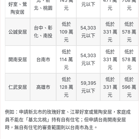
北、新
145 萬
471 萬
708 萬
好室、鶯
元以下
北、桃園
元
元
元
陶安居
低於
低於
低於
台中、彰
54,303
公誠安居
109 萬
331 萬
578 萬
化、南投
元以下
元
元
元
低於
低於
低於
54,303
開南安居
台南市
114 萬
331 萬
578 萬
元以下
元
元
元
低於
低於
低於
59,395
仁武安居
高雄市
128 萬
331 萬
596 萬
元以下
元
元
元
例如：申請新北市的玫瑰好室、江翠好室或鶯陶安居，家庭成
員不能在「基北北桃」持有自有住宅；但申請台南開南安居
時，無自有住宅的審查範圍則以台南市為主。