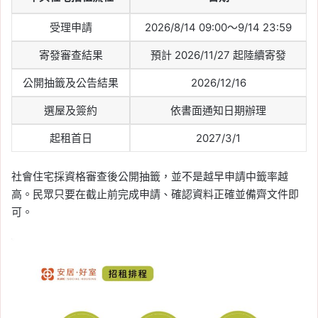
註冊、網路報稅流程與沒
受理申請
2026/8/14 09:00～9/14 23:59
有讀卡機報稅方式
寄發審查結果
預計 2026/11/27 起陸續寄發
Tag:
個人綜合所得稅
, 
健保卡報稅
, 
健保
卡註冊
, 
報稅
, 
綜合所得稅
公開抽籤及公告結果
2026/12/16
2026-05-04
2026 夫妻報稅懶人包：
選屋及簽約
依書面通知日期辦理
分開計稅範例、所得稅級
起租首日
2027/3/1
距、怎麼選最省稅
社會住宅採資格審查後公開抽籤，並不是越早申請中籤率越
Tag:
2026 報稅季
, 
夫妻分開報稅
, 
夫妻
高。民眾只要在截止前完成申請、確認資料正確並備齊文件即
合併申報
, 
夫妻報稅
可。
2026-05-03
2026 股利及盈餘可抵減
稅額是什麼？8.5% 計
算、8 萬上限一次看
Tag:
2026 報稅季
, 
節稅懶人包
, 
股利及
盈餘可抵減稅額