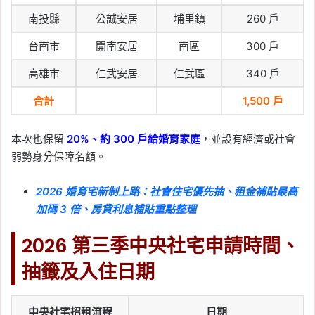
除額
南投縣
公誠安居
埔里鎮
260 戶
2026-05-05
屋齡幾年不用繳房屋稅？
台南市
開南安居
南區
300 戶
2026 房屋稅免繳標準、
高雄市
仁武安居
仁武區
340 戶
房屋現值條件一次看
合計
1,500 戶
Tag:
屋齡幾年不用繳房屋稅
, 
房屋稅
, 
稅
率
, 
自用住宅
, 
自用住宅優惠
本次也保留
20%、約 300 戶給婚育家庭
，並設有經濟或社會
2026-05-04
弱勢身分保障名額。
2026 報稅：一般扣除額
是什麼？標準扣除額 vs
2026 婚育宅新制上路：社會住宅優先抽、租金補貼最高
列舉扣除額怎麼選最省？
加碼 3 倍、房貸利息補貼重點整理
Tag:
2026 報稅季
, 
一般扣除額
, 
列舉扣
2026 第三季中央社宅申請時間、
除額
, 
報稅
, 
報稅季懶人包
, 
報稅懶人包
, 
報稅教學
, 
房貸報稅
, 
房貸扣除額
, 
扣除
抽籤及入住日期
額
, 
特別扣除額
2026-05-04
健保卡報稅教學：健保卡
中央社宅招租流程
日期