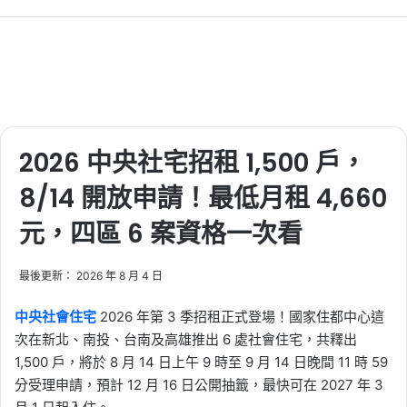
7%！創近 3 年同期新低，
六都房市冷熱分歧
Tag:
信義
, 
信義不動產評論
, 
信義代銷
, 
信義全球資產公司
, 
信義嘉學
, 
信義房屋
, 
信義房屋不動產評論
, 
房地合一
, 
房地合
一稅
, 
房地合一稅2.0
, 
房市
, 
房市分析
, 
房市新聞
, 
買房
, 
預售屋
2026 中央社宅招租 1,500 戶，
2026-05-17
8/14 開放申請！最低月租 4,660
2026 房屋稅新制懶人
包：自住未設戶籍恐多繳
元，四區 6 案資格一次看
4 倍，囤房稅 2.0 最高稅
率 4.8%
最後更新： 2026 年 8 月 4 日
Tag:
囤房稅
, 
囤房稅 2.0
, 
囤房稅2.0
, 
報
中央社會住宅
2026 年第 3 季招租正式登場！國家住都中心這
稅
, 
房屋稅
, 
房屋稅 2.0
, 
房屋稅新制
, 
房
次在新北、南投、台南及高雄推出 6 處社會住宅，共釋出
屋稅知識
, 
房屋稅繳納
, 
新制
, 
樂屋網
1,500 戶，將於 8 月 14 日上午 9 時至 9 月 14 日晚間 11 時 59
2026-05-13
分受理申請，預計 12 月 16 日公開抽籤，最快可在 2027 年 3
不報稅會怎麼樣？2026