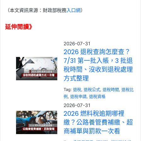
（本文資訊來源：財政部稅務
入口網
）
延伸閱讀》
2026-07-31
2026 退稅查詢怎麼查？
7/31 第一批入帳，3 批退
稅時間、沒收到退稅處理
方式整理
Tag:
退稅
, 
退稅公式
, 
退稅時間
, 
退稅比
例
, 
退稅申請
, 
退稅資格
2026-07-31
2026 燃料稅逾期哪裡
繳？公路養管費補繳、超
商補單與罰款一次看