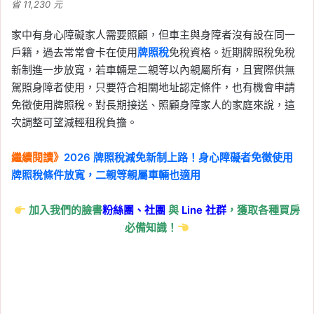
省 11,230 元
家中有身心障礙家人需要照顧，但車主與身障者沒有設在同一
戶籍，過去常常會卡在使用
牌照稅
免稅資格。近期牌照稅免稅
新制進一步放寬，若車輛是二親等以內親屬所有，且實際供無
駕照身障者使用，只要符合相關地址認定條件，也有機會申請
免徵使用牌照稅。對長期接送、照顧身障家人的家庭來說，這
次調整可望減輕租稅負擔。
繼續閱讀》
2026 牌照稅減免新制上路！身心障礙者免徵使用
牌照稅條件放寬，二親等親屬車輛也適用
加入我們的臉書
粉絲團、
社團
與
Line
社群
，獲取各種買房
必備知識！