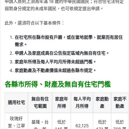
申請人原則上須為年滿 18 歲的中華民國國民；符合住宅法特定
弱勢身分規定的未成年國民，也可依規定提出申請。
此外，還須符合以下基本條件：
在社宅所在縣市設有戶籍，或在當地就學、就業而有居住
需求。
申請人及家庭成員在公告指定區域內無自有住宅。
家庭年所得及每人平均月所得未超過門檻。
家庭動產及不動產價值未超過各縣市規定。
各縣市所得、財產及無自有住宅門檻
無自有住
家庭年
每人平均
家庭動
家庭不
適用社宅
宅範圍
所得
月所得
產
動產
玫瑰好
基隆、台
低於
低於
低於
室、江翠
62,125