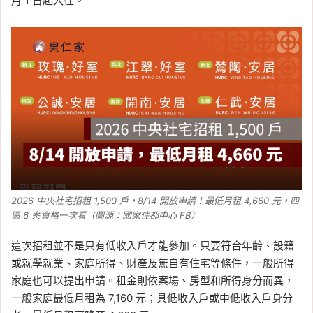
月 1 日起入住。
綜合所得稅沒申報罰則、
免繳稅也建議申報原因一
次看
Tag:
個人綜合所得稅
, 
報稅
, 
綜合所得
稅
, 
退稅
, 
退稅申請
2026-05-08
2026 自用住宅借款利息
扣除額怎麼報？申報條
件、繳息期間、查詢方式
整理
2026 中央社宅招租 1,500 戶，8/14 開放申請！最低月租 4,660 元，四
Tag:
2026 報稅季
, 
列舉扣除額
, 
房貸利
區 6 案資格一次看（圖源：國家住都中心 FB）
息報稅
, 
房貸利息抵稅
, 
綜合所得稅
, 
繳
息期間
, 
自用住宅借款利息扣除額
這次招租並不是只有低收入戶才能參加。只要符合年齡、設籍
2026-05-08
或就學就業、家庭所得、財產及無自有住宅等條件，一般所得
房屋稅籍編號查詢：房屋
家庭也可以提出申請。租金則依案場、房型和所得身分而異，
稅籍編號怎麼看？自用住
一般家庭最低月租為 7,160 元；具低收入戶或中低收入戶身分