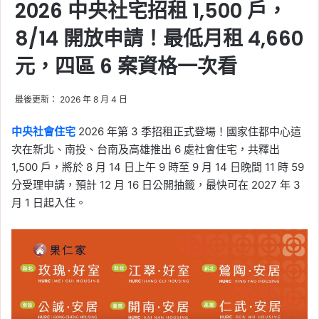
2026 中央社宅招租 1,500 戶，
六都房市冷熱分歧
8/14 開放申請！最低月租 4,660
Tag:
信義
, 
信義不動產評論
, 
信義代銷
, 
元，四區 6 案資格一次看
信義全球資產公司
, 
信義嘉學
, 
信義房屋
, 
信義房屋不動產評論
, 
房地合一
, 
房地合
一稅
, 
房地合一稅2.0
, 
房市
, 
房市分析
, 
最後更新： 2026 年 8 月 4 日
房市新聞
, 
買房
, 
預售屋
2026-05-17
中央社會住宅
2026 年第 3 季招租正式登場！國家住都中心這
2026 房屋稅新制懶人
次在新北、南投、台南及高雄推出 6 處社會住宅，共釋出
包：自住未設戶籍恐多繳
1,500 戶，將於 8 月 14 日上午 9 時至 9 月 14 日晚間 11 時 59
4 倍，囤房稅 2.0 最高稅
分受理申請，預計 12 月 16 日公開抽籤，最快可在 2027 年 3
月 1 日起入住。
率 4.8%
Tag:
囤房稅
, 
囤房稅 2.0
, 
囤房稅2.0
, 
報
稅
, 
房屋稅
, 
房屋稅 2.0
, 
房屋稅新制
, 
房
屋稅知識
, 
房屋稅繳納
, 
新制
, 
樂屋網
2026-05-13
不報稅會怎麼樣？2026