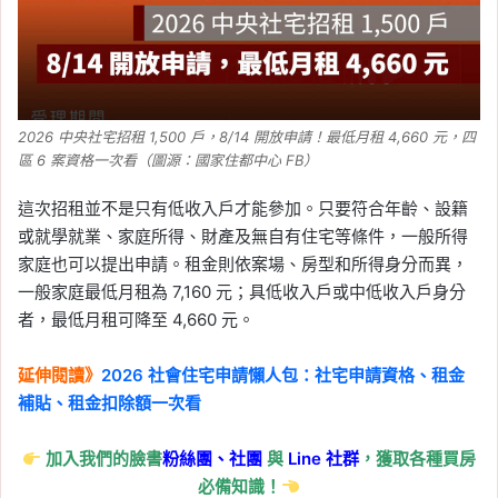
綜合所得稅沒申報罰則、
免繳稅也建議申報原因一
次看
Tag:
個人綜合所得稅
, 
報稅
, 
綜合所得
稅
, 
退稅
, 
退稅申請
2026 中央社宅招租 1,500 戶，8/14 開放申請！最低月租 4,660 元，四
2026-05-08
區 6 案資格一次看（圖源：國家住都中心 FB）
2026 自用住宅借款利息
這次招租並不是只有低收入戶才能參加。只要符合年齡、設籍
扣除額怎麼報？申報條
或就學就業、家庭所得、財產及無自有住宅等條件，一般所得
件、繳息期間、查詢方式
家庭也可以提出申請。租金則依案場、房型和所得身分而異，
整理
一般家庭最低月租為 7,160 元；具低收入戶或中低收入戶身分
者，最低月租可降至 4,660 元。
Tag:
2026 報稅季
, 
列舉扣除額
, 
房貸利
息報稅
, 
房貸利息抵稅
, 
綜合所得稅
, 
繳
息期間
, 
自用住宅借款利息扣除額
延伸閱讀》
2026 社會住宅申請懶人包：社宅申請資格、租金
補貼、租金扣除額一次看
2026-05-08
房屋稅籍編號查詢：房屋
加入我們的臉書
粉絲團、
社團
與
Line
社群
，獲取各種買房
稅籍編號怎麼看？自用住
必備知識！
宅申請、信用卡繳房屋稅