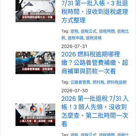
7/31 第一批入帳，3 批退
稅時間、沒收到退稅處理
方式整理
Tag:
退稅
, 
退稅公式
, 
退稅時間
, 
退稅比
例
, 
退稅申請
, 
退稅資格
2026-07-31
2026 燃料稅逾期哪裡
繳？公路養管費補繳、超
商補單與罰款一次看
Tag:
公路養管費
, 
燃料稅
, 
燃料稅逾期
2026-07-30
2026 第一批退稅 7/31 入
帳！3 類人先領，沒收到
怎麼查、第二批時間一次
看
Tag:
退稅
, 
退稅公式
, 
退稅時間
, 
退稅比