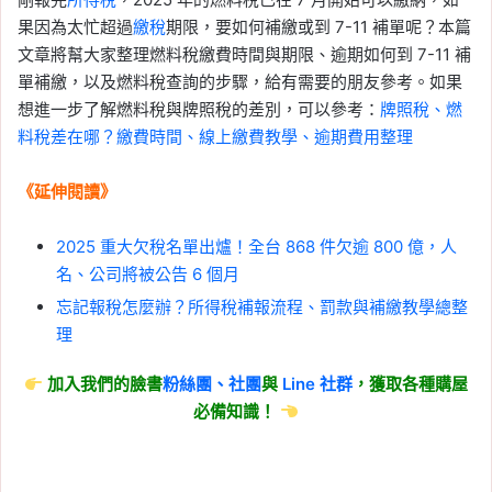
果因為太忙超過
繳稅
期限，要如何補繳或到 7-11 補單呢？本篇
文章將幫大家整理燃料稅繳費時間與期限、逾期如何到 7-11 補
單補繳，以及燃料稅查詢的步驟，給有需要的朋友參考。如果
想進一步了解燃料稅與牌照稅的差別，可以參考：
牌照稅、燃
料稅差在哪？繳費時間、線上繳費教學、逾期費用整理
《延伸閱讀》
2025 重大欠稅名單出爐！全台 868 件欠逾 800 億，人
名、公司將被公告 6 個月
忘記報稅怎麼辦？所得稅補報流程、罰款與補繳教學總整
理
加入我們的臉書
粉絲團、
社團
與
Line
社群
，獲取各種購屋
必備知識！