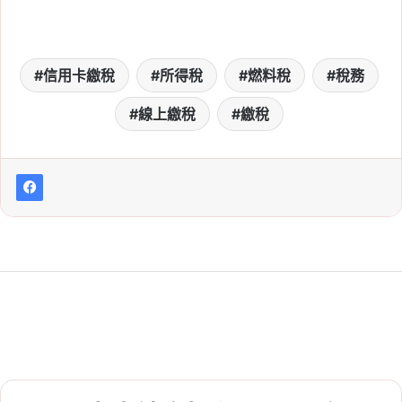
補報稅流程、滯納金、補
繳方式一次看
信用卡繳稅
所得稅
燃料稅
稅務
Tag:
2026 報稅季
, 
健保卡報稅
, 
報稅
, 
報稅季懶人包
, 
報稅懶人包
, 
報稅教學
, 
線上繳稅
繳稅
報稅查詢碼
, 
忘記報稅怎麼辦
2026-05-27
自用住宅購屋借款利息
「繳息期間」怎麼填？第
一次報稅也看得懂
Tag:
列舉扣除額
, 
房貸利息報稅
, 
房貸利
息抵稅
, 
房貸繳息清單
, 
繳息期間怎麼填
, 
繳息期間怎麼查
, 
繳息期間起止怎麼填
, 
自用住宅借款利息
, 
自用住宅購屋借款利
息
2026-05-19
房地合一稅收第一季年減
7%！創近 3 年同期新低，