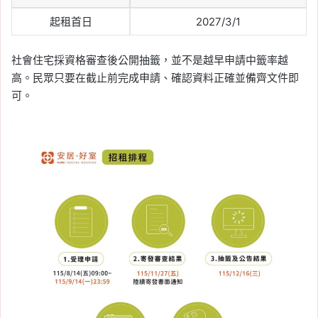
註冊、網路報稅流程與沒
起租首日
2027/3/1
有讀卡機報稅方式
Tag:
個人綜合所得稅
, 
健保卡報稅
, 
健保
社會住宅採資格審查後公開抽籤，並不是越早申請中籤率越
卡註冊
, 
報稅
, 
綜合所得稅
高。民眾只要在截止前完成申請、確認資料正確並備齊文件即
2026-05-04
可。
2026 夫妻報稅懶人包：
分開計稅範例、所得稅級
距、怎麼選最省稅
Tag:
2026 報稅季
, 
夫妻分開報稅
, 
夫妻
合併申報
, 
夫妻報稅