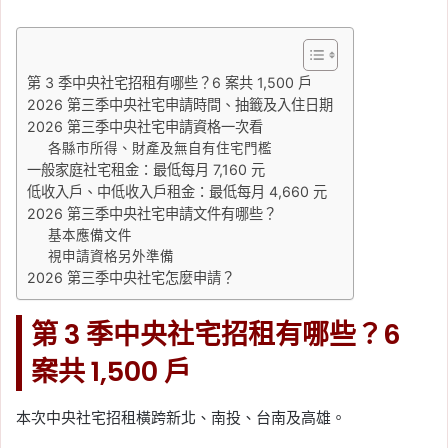
一次看 2026
Tag:
信用卡繳稅
, 
地價稅
, 
報稅
, 
房屋稅
, 
第 3 季中央社宅招租有哪些？6 案共 1,500 戶
自用住宅
, 
財政部
2026 第三季中央社宅申請時間、抽籤及入住日期
2026-05-07
2026 第三季中央社宅申請資格一次看
2026 房屋稅試算：房屋
各縣市所得、財產及無自有住宅門檻
稅大概多少？房屋稅 2.0
一般家庭社宅租金：最低每月 7,160 元
稅率、計算公式、線上試
低收入戶、中低收入戶租金：最低每月 4,660 元
2026 第三季中央社宅申請文件有哪些？
算一次看
基本應備文件
視申請資格另外準備
Tag:
房屋稅
, 
房屋稅知識
, 
房屋稅繳納
, 
2026 第三季中央社宅怎麼申請？
房屋稅試算
2026-05-07
第 3 季中央社宅招租有哪些？6
房東不給報稅怎麼辦？租
屋族申報租金支出、檢舉
案共 1,500 戶
方式與續租風險一次看
本次中央社宅招租橫跨新北、南投、台南及高雄。
Tag:
2026租屋報稅
, 
公益出租人
, 
房屋
租金支出特別扣除額
, 
房東不給報稅
, 
檢