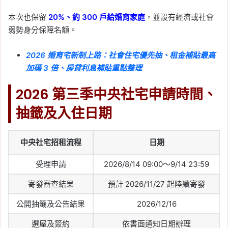
2026-05-05
本次也保留
20%、約 300 戶給婚育家庭
，並設有經濟或社會
屋齡幾年不用繳房屋稅？
弱勢身分保障名額。
2026 房屋稅免繳標準、
房屋現值條件一次看
2026 婚育宅新制上路：社會住宅優先抽、租金補貼最高
加碼 3 倍、房貸利息補貼重點整理
Tag:
屋齡幾年不用繳房屋稅
, 
房屋稅
, 
稅
率
, 
自用住宅
, 
自用住宅優惠
2026 第三季中央社宅申請時間、
2026-05-04
抽籤及入住日期
2026 報稅：一般扣除額
是什麼？標準扣除額 vs
列舉扣除額怎麼選最省？
中央社宅招租流程
日期
Tag:
2026 報稅季
, 
一般扣除額
, 
列舉扣
受理申請
2026/8/14 09:00～9/14 23:59
除額
, 
報稅
, 
報稅季懶人包
, 
報稅懶人包
, 
報稅教學
, 
房貸報稅
, 
房貸扣除額
, 
扣除
寄發審查結果
預計 2026/11/27 起陸續寄發
額
, 
特別扣除額
公開抽籤及公告結果
2026/12/16
2026-05-04
健保卡報稅教學：健保卡
選屋及簽約
依書面通知日期辦理