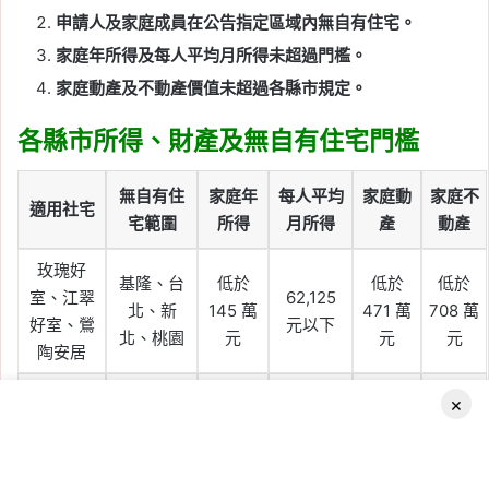
申請人及家庭成員在公告指定區域內無自有住宅。
家庭年所得及每人平均月所得未超過門檻。
家庭動產及不動產價值未超過各縣市規定。
各縣市所得、財產及無自有住宅門檻
無自有住
家庭年
每人平均
家庭動
家庭不
適用社宅
宅範圍
所得
月所得
產
動產
玫瑰好
基隆、台
低於
低於
低於
室、江翠
62,125
北、新
145 萬
471 萬
708 萬
好室、鶯
元以下
北、桃園
元
元
元
陶安居
低於
低於
低於
×
台中、彰
54,303
公誠安居
109 萬
331 萬
578 萬
化、南投
元以下
元
元
元
Facebook