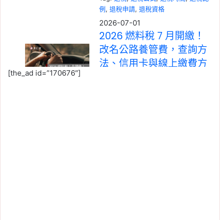
例
, 
退稅申請
, 
退稅資格
2026-07-01
2026 燃料稅 7 月開繳！
改名公路養管費，查詢方
法、信用卡與線上繳費方
[the_ad id=”170676″]
式一次看
Tag:
信用卡繳稅
, 
所得稅
, 
燃料稅
, 
牌照
稅
, 
稅務
, 
線上繳稅
, 
繳稅
2026-06-12
使用牌照稅免稅新制放
寬！照顧身障家人不一定
要同戶籍，符合條件最高
省 11,230 元
Tag:
報稅
, 
新制
, 
牌照稅
2026-06-01
忘記報稅怎麼辦？2026