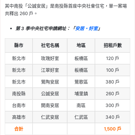
其中南投「公誠安居」是南投縣首座中央社會住宅，單一案場
舉房東
, 
租屋報稅
, 
租屋糾紛
, 
租金支出
特別扣除額
, 
租金補貼
共釋出 260 戶。
2026-05-06
夫妻報稅扶養親屬怎麼
第 3 季中央社宅申請網址：「
安居・好室
」
報？父母、子女、配偶條
件整理
縣市
社宅名稱
地區
招租戶數
Tag:
報稅扶養資格
, 
夫妻報稅
新北市
玫瑰好室
板橋區
120 戶
2026-05-05
新北市
江翠好室
板橋區
100 戶
2026 報稅季開跑！專家
提醒：盤點所得與房產，
新北市
鶯陶安居
鶯歌區
380 戶
善用扣除額合法節稅
南投縣
公誠安居
埔里鎮
260 戶
Tag:
2026 報稅季
, 
一般扣除額
, 
列舉扣
台南市
開南安居
南區
300 戶
除額
, 
報稅
, 
報稅季懶人包
, 
報稅懶人包
, 
報稅教學
, 
房屋稅
, 
房屋稅知識
, 
房屋稅
高雄市
仁武安居
仁武區
340 戶
籍
, 
房屋稅籍編號
, 
房屋稅籍編號查詢
, 
房貸報稅
, 
房貸扣除額
, 
扣除額
, 
特別扣
合計
1,500 戶
除額