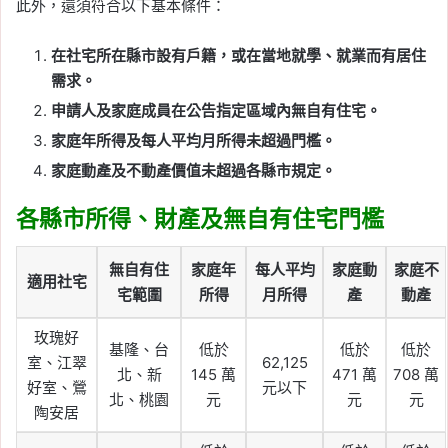
此外，還須符合以下基本條件：
在社宅所在縣市設有戶籍，或在當地就學、就業而有居住
需求。
申請人及家庭成員在公告指定區域內無自有住宅。
家庭年所得及每人平均月所得未超過門檻。
家庭動產及不動產價值未超過各縣市規定。
各縣市所得、財產及無自有住宅門檻
無自有住
家庭年
每人平均
家庭動
家庭不
適用社宅
宅範圍
所得
月所得
產
動產
玫瑰好
基隆、台
低於
低於
低於
室、江翠
62,125
北、新
145 萬
471 萬
708 萬
好室、鶯
元以下
北、桃園
元
元
元
陶安居