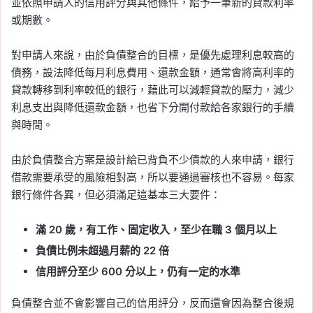
並依照申請人的信用評分與其他條件，給予一筆新的貸款利率
或期數。
對申請人來說，由於負債整合的目標，是優先處理利息較高的
債務，設法降低每月利息費用、還款金額，通常會將高利率的
貸款轉移到利率較低的銀行，藉此可以減輕貸款的壓力，減少
利息支出與降低還款金額，也省下分開付款給各家銀行的手續
與時間。
由於負債整合方案是設計給已背負不少債款的人來申請，銀行
借款需要承受的風險相對高，所以要通過審核也不容易。每家
銀行條件各異，但必須滿足這基本三大要件：
滿
20
歲，有工作、固定收入，至少在職
3
個月以上
負債比例未超過月薪的
22
倍
信用評分至少
600
分以上，仍有一定的水準
負債整合並不會影響自己的信用評分，反而還會因為整合後規