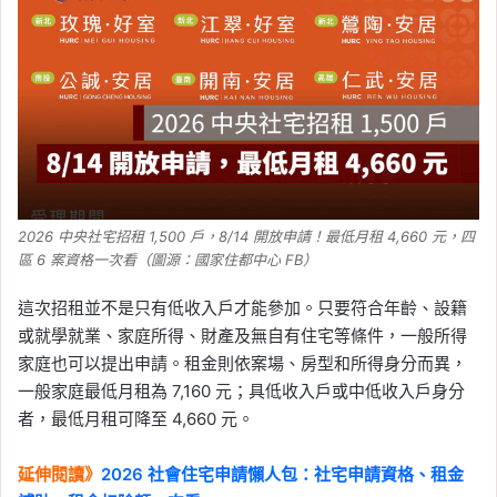
得、動產與不動產門檻一
次看
Tag:
住宅
, 
住宅貸款利息補貼
, 
修繕貸款
利息補貼
, 
利息
, 
利息補助
, 
利息補貼
, 
房
貸利息
, 
房貸試算
, 
津貼
, 
自購住宅貸款
利息補貼
, 
補貼
, 
補貼房貸
, 
試算
2026-06-25
買房看屋要注意什麼？十
2026 中央社宅招租 1,500 戶，8/14 開放申請！最低月租 4,660 元，四
大居住痛點排行，漏水、
區 6 案資格一次看（圖源：國家住都中心 FB）
建材、採光最容易踩雷
這次招租並不是只有低收入戶才能參加。只要符合年齡、設籍
Tag:
看房
, 
網路溫度計
, 
買房
或就學就業、家庭所得、財產及無自有住宅等條件，一般所得
2026-06-23
家庭也可以提出申請。租金則依案場、房型和所得身分而異，
新青安 2.0 何時上路？傳
一般家庭最低月租為 7,160 元；具低收入戶或中低收入戶身分
利息補貼採「3＋4」、婚
者，最低月租可降至 4,660 元。
育宅可貸 1500 萬，最新
資訊整理
延伸閱讀》
2026 社會住宅申請懶人包：社宅申請資格、租金