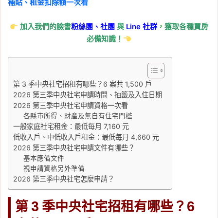
補貼、租金扣除額一次看
Tag:
房貸
, 
新青安
, 
新青安2.0
, 
新青安
2.0和現行新青安
, 
新青安2.0差異
, 
新青
加入我們的臉書
粉絲團、
社團
與
Line
社群
，獲取各種買房
安2.0研擬版
, 
新青安新舊制比較
, 
買房
必備知識！
2026-06-21
央行利率不變，2026 現
在適合買房嗎？房價、房
貸與自備款分析
第 3 季中央社宅招租有哪些？6 案共 1,500 戶
2026 第三季中央社宅申請時間、抽籤及入住日期
Tag:
央行
, 
央行利率
, 
央行升息
, 
央行房
2026 第三季中央社宅申請資格一次看
市政策
, 
央行理監事會
各縣市所得、財產及無自有住宅門檻
2026-06-20
一般家庭社宅租金：最低每月 7,160 元
央行信用管制未鬆綁：第
低收入戶、中低收入戶租金：最低每月 4,660 元
2026 第三季中央社宅申請文件有哪些？
二戶房貸可以貸幾成？
基本應備文件
2026 最新 6 成規定、自
視申請資格另外準備
備款與寬限期限制
2026 第三季中央社宅怎麼申請？
Tag:
央行
, 
央行利率
, 
央行升息
, 
央行房
第 3 季中央社宅招租有哪些？6
市政策
, 
央行理監事會