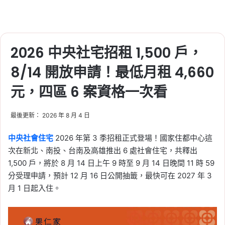
房
, 
飛機噪音
2026-07-10
微笑時代地上權剩幾年？
70 年期限、轉售、貸款與
2026 中央社宅招租 1,500 戶，
到期處理
8/14 開放申請！最低月租 4,660
Tag:
國揚時代
, 
地上權住宅
, 
地上權到
元，四區 6 案資格一次看
期
, 
地上權剩幾年
, 
地上權貸款
, 
微笑時
代地上權
最後更新： 2026 年 8 月 4 日
2026-07-04
2026 七月內政部新制：
中央社會住宅
2026 年第 3 季招租正式登場！國家住都中心這
良民證、地政線上申請、
次在新北、南投、台南及高雄推出 6 處社會住宅，共釋出
住宅補貼新標準一次看
1,500 戶，將於 8 月 14 日上午 9 時至 9 月 14 日晚間 11 時 59
分受理申請，預計 12 月 16 日公開抽籤，最快可在 2027 年 3
Tag:
內政部
, 
新制
月 1 日起入住。
2026-07-03
住宅貸款利息補貼資格新
標準公布！2026 年所