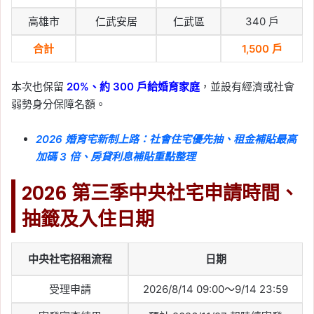
風險與適合族群一次看懂
高雄市
仁武安居
仁武區
340 戶
Tag:
增貸可以借多少
, 
增貸是什麼
, 
增貸
合計
1,500 戶
條件
, 
增貸風險
, 
房屋增值增貸
, 
房屋增
貸
, 
房貸增貸
, 
房貸增貸試算
, 
轉貸增貸
差別
本次也保留
20%、約 300 戶給婚育家庭
，並設有經濟或社會
2026-06-14
弱勢身分保障名額。
房貸轉貸是什麼？什麼時
候轉划算？流程與費用一
2026 婚育宅新制上路：社會住宅優先抽、租金補貼最高
次看
加碼 3 倍、房貸利息補貼重點整理
Tag:
房貸轉貸
, 
房貸轉貸是什麼
, 
房貸轉
2026 第三季中央社宅申請時間、
貸流程
, 
房貸轉貸試算
, 
房貸轉貸費用
, 
抽籤及入住日期
房貸降利率
, 
新青安轉貸
, 
轉貸划算嗎
, 
轉貸違約金
2026-06-12
中央社宅招租流程
日期
青安 3.0 申請文件有哪
些？8 家銀行、準備資料
受理申請
2026/8/14 09:00～9/14 23:59
與審核流程一次看