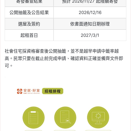
寄發審查結果
預計 2026/11/27 起陸續寄發
Tag:
新青安SOP
, 
新青安怎麼申請
, 
新青
公開抽籤及公告結果
2026/12/16
安文件清單
, 
新青安申請文件
, 
新青安申
請流程
, 
新青安申請資格
, 
新青安補件
, 
選屋及簽約
依書面通知日期辦理
青安 3.0
, 
首購族房貸
2026-06-07
起租首日
2027/3/1
2026 名下有繼承房還算
首購嗎？持分、共有房產
社會住宅採資格審查後公開抽籤，並不是越早申請中籤率越
會不會影響資格一次看
高。民眾只要在截止前完成申請、確認資料正確並備齊文件即
可。
Tag:
住宅補貼持分
, 
共有房算首購嗎
, 
共
有持分房產
, 
名下有繼承房
, 
持分房產
, 
新青安繼承房
, 
無自有住宅
, 
繼承房算首
購嗎
, 
首購族條件
, 
首購資格