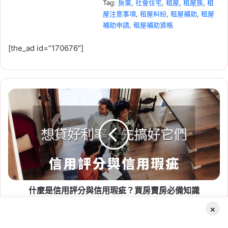
Tag:
房東
, 
社會住宅
, 
租屋
, 
租屋族
, 
租
屋注意事項
, 
租屋糾紛
, 
租屋補助
, 
租屋
補助申請
, 
租屋補助資格
2026-07-20
[the_ad id=”170676″]
新竹人注意！竹科旁將新
增 838 戶社宅，「金城安
居」預計 2029 年完工
什
Tag:
新竹
, 
新竹市
, 
新竹縣
, 
社會住宅
, 
麼
社會住宅進度
, 
竹科
是
2026-06-29
信
桃園社會住宅續租租金
用
評
2026：蘆竹一號、平鎮一
分
號、八德三號社宅分 3 年
與
緩漲
信
什麼是信用評分與信用瑕疵？買房賣房必備知識
用
Tag:
桃園
, 
桃園社宅基地
, 
桃園社宅懶人
瑕
×
包
, 
桃園社宅戶數
, 
桃園社會住宅
, 
桃園
疵？
日
買
租屋
, 
社會住宅
, 
社會住宅申請
系
Facebook