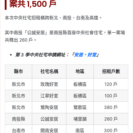
2026-06-19
案共 1,500 戶
央行利率不變，房貸利率
會降嗎？2026 房貸族影
本次中央社宅招租橫跨新北、南投、台南及高雄。
響一次看
其中南投「公誠安居」是南投縣首座中央社會住宅，單一案場
Tag:
央行
, 
央行利率
, 
央行升息
, 
央行房
共釋出 260 戶。
市政策
, 
央行理監事會
, 
房貸
, 
買房
2026-06-18
第 3 季中央社宅申請網址：「
安居・好室
」
寬限期結束前要準備多少
錢？月付金變高前的 3 個
縣市
社宅名稱
地區
招租戶數
存錢方法
新北市
玫瑰好室
板橋區
120 戶
Tag:
寬限期結束前要準備多少錢
, 
寬限
期結束存錢
, 
寬限期結束怎麼辦
, 
寬限期
新北市
江翠好室
板橋區
100 戶
結束月付金
, 
寬限期還本壓力
, 
房貸寬限
期結束
, 
房貸月付金變高
, 
房貸緊急預備
新北市
鶯陶安居
鶯歌區
380 戶
金
, 
新青安寬限期結束
南投縣
公誠安居
埔里鎮
260 戶
2026-06-15
增貸是什麼？申請條件、
台南市
開南安居
南區
300 戶