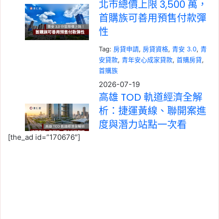
北市總價上限 3,500 萬，
首購族可善用預售付款彈
性
Tag:
房貸申請
, 
房貸資格
, 
青安 3.0
, 
青
安貸款
, 
青年安心成家貸款
, 
首購房貸
, 
首購族
2026-07-19
高雄 TOD 軌道經濟全解
析：捷運黃線、聯開案進
度與潛力站點一次看
[the_ad id=”170676″]
Tag:
房價
, 
房市
, 
樂屋網
, 
看房
, 
買房
, 
高
雄
, 
高雄市
, 
高雄建案
, 
高雄房市
, 
高雄捷
運
2026-07-19
板橋醫療園區 BOT 再啟
動！新埔房市會受惠嗎？
長輩、置產客偏好的 3 類