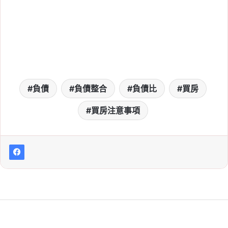
保值房型一次看
Tag:
房價
, 
新北
, 
新北市
, 
新北市建案
, 
樂屋網
, 
看房
, 
買房
2026-07-17
青安 3.0 上路更划算！千
萬房貸 6 年省息逾 30
負債
負債整合
負債比
買房
萬，1.0、2.0 舊戶也適用
買房注意事項
Tag:
婚育家庭
, 
房貸利率
, 
新青安
, 
青安
3.0
, 
青安2.0
, 
青安3.0
, 
青年安心成家貸
款
, 
首購房貸
2026-07-15
機場附近的房子能買嗎？
飛機噪音、房價與轉手風
險一次看
Tag:
機場附近房價
, 
機場附近買房
, 
航空
噪音
, 
航高限制
, 
買房注意事項
, 
青埔買