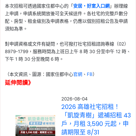
本次招租可透過國家住都中心的「
安居・好室入口網
」辦理線
上申請，申請系統開放後可全天候送件。各社宅的完整戶數分
配、房型、租金級別及申請表格，仍應以個別招租公告及申請
須知為準。
對申請資格或文件有疑問，也可撥打社宅招租諮詢專線（02）
8979-1799，服務時間為上班日上午 8 時 30 分至中午 12 時、
下午 1 時 30 分至晚間 6 時。
（本文資訊、圖源：國家住都中心
官網
、
FB
）
延伸閱讀》
2026-08-04
2026 高雄社宅招租！
「凱旋青樹」遞補招租 43
戶，月租 3,590 元起，申
請期限至 8/31