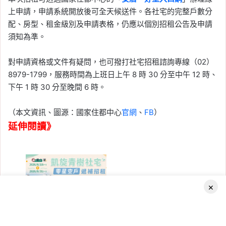
上申請，申請系統開放後可全天候送件。各社宅的完整戶數分
配、房型、租金級別及申請表格，仍應以個別招租公告及申請
須知為準。
對申請資格或文件有疑問，也可撥打社宅招租諮詢專線（02）
8979-1799，服務時間為上班日上午 8 時 30 分至中午 12 時、
下午 1 時 30 分至晚間 6 時。
（本文資訊、圖源：國家住都中心
官網
、
FB
）
延伸閱讀》
×
2026-08-04
Facebook