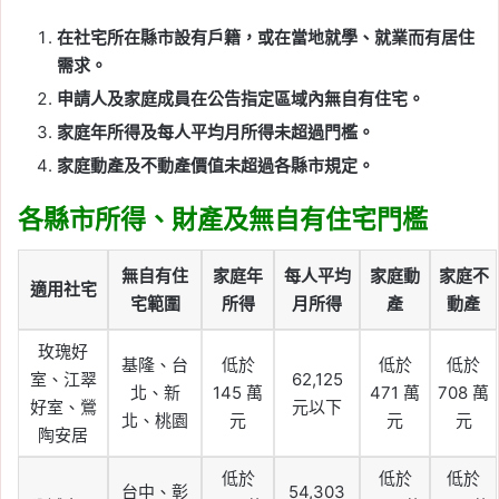
在社宅所在縣市設有戶籍，或在當地就學、就業而有居住
需求。
申請人及家庭成員在公告指定區域內無自有住宅。
家庭年所得及每人平均月所得未超過門檻。
家庭動產及不動產價值未超過各縣市規定。
各縣市所得、財產及無自有住宅門檻
無自有住
家庭年
每人平均
家庭動
家庭不
適用社宅
宅範圍
所得
月所得
產
動產
玫瑰好
基隆、台
低於
低於
低於
室、江翠
62,125
北、新
145 萬
471 萬
708 萬
好室、鶯
元以下
北、桃園
元
元
元
陶安居
低於
低於
低於
台中、彰
54,303