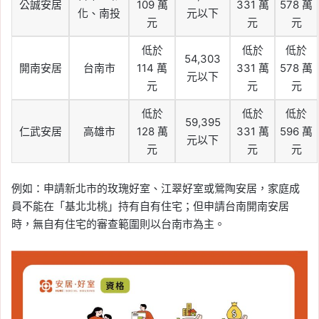
公誠安居
109 萬
331 萬
578 萬
化、南投
元以下
元
元
元
低於
低於
低於
54,303
開南安居
台南市
114 萬
331 萬
578 萬
元以下
元
元
元
低於
低於
低於
59,395
仁武安居
高雄市
128 萬
331 萬
596 萬
元以下
元
元
元
例如：申請新北市的玫瑰好室、江翠好室或鶯陶安居，家庭成
員不能在「基北北桃」持有自有住宅；但申請台南開南安居
時，無自有住宅的審查範圍則以台南市為主。