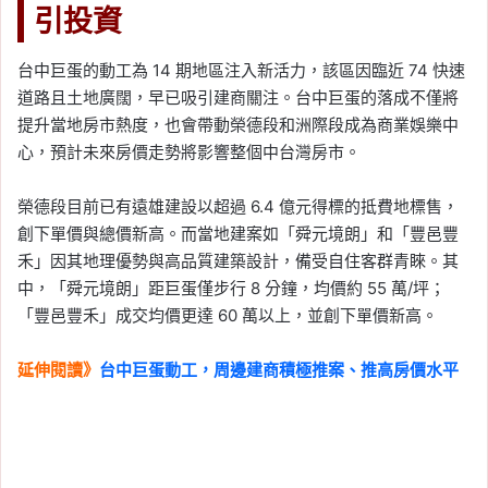
引投資
台中巨蛋的動工為 14 期地區注入新活力，該區因臨近 74 快速
道路且土地廣闊，早已吸引建商關注。台中巨蛋的落成不僅將
提升當地房市熱度，也會帶動榮德段和洲際段成為商業娛樂中
心，預計未來房價走勢將影響整個中台灣房市。
榮德段目前已有遠雄建設以超過 6.4 億元得標的抵費地標售，
創下單價與總價新高。而當地建案如「舜元境朗」和「豐邑豐
禾」因其地理優勢與高品質建築設計，備受自住客群青睞。其
中，「舜元境朗」距巨蛋僅步行 8 分鐘，均價約 55 萬/坪；
「豐邑豐禾」成交均價更達 60 萬以上，並創下單價新高。
延伸閱讀》
台中巨蛋動工，周邊建商積極推案、推高房價水平