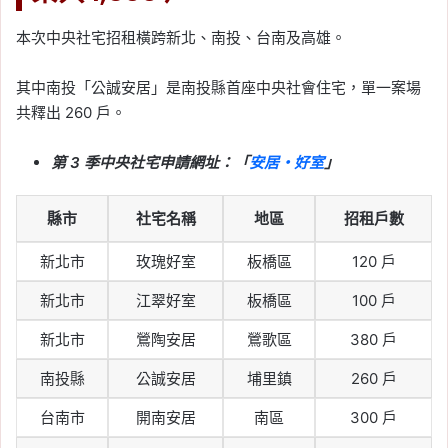
本次中央社宅招租橫跨新北、南投、台南及高雄。
其中南投「公誠安居」是南投縣首座中央社會住宅，單一案場
共釋出 260 戶。
第 3 季中央社宅申請網址：「
安居・好室
」
縣市
社宅名稱
地區
招租戶數
新北市
玫瑰好室
板橋區
120 戶
新北市
江翠好室
板橋區
100 戶
新北市
鶯陶安居
鶯歌區
380 戶
南投縣
公誠安居
埔里鎮
260 戶
台南市
開南安居
南區
300 戶