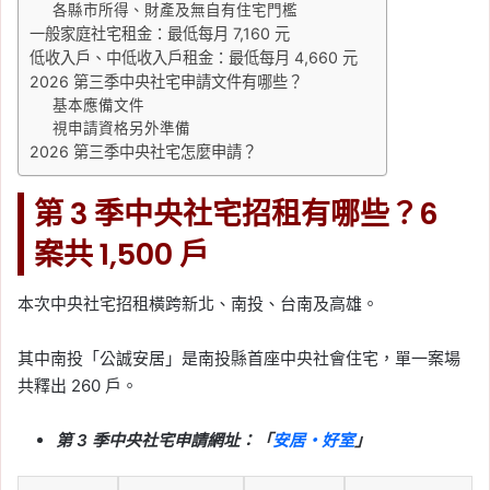
各縣市所得、財產及無自有住宅門檻
一般家庭社宅租金：最低每月 7,160 元
低收入戶、中低收入戶租金：最低每月 4,660 元
2026 第三季中央社宅申請文件有哪些？
基本應備文件
視申請資格另外準備
2026 第三季中央社宅怎麼申請？
第 3 季中央社宅招租有哪些？6
案共 1,500 戶
本次中央社宅招租橫跨新北、南投、台南及高雄。
其中南投「公誠安居」是南投縣首座中央社會住宅，單一案場
共釋出 260 戶。
第 3 季中央社宅申請網址：「
安居・好室
」