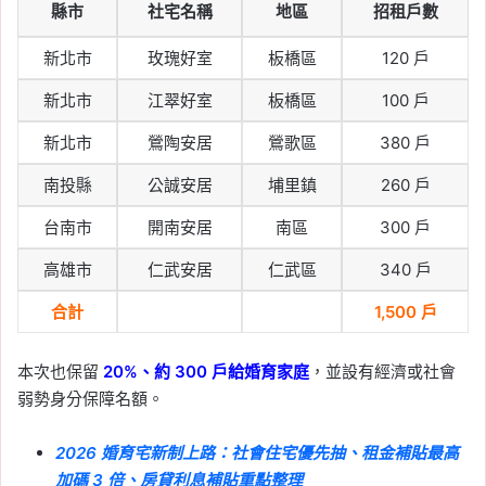
縣市
社宅名稱
地區
招租戶數
新北市
玫瑰好室
板橋區
120 戶
新北市
江翠好室
板橋區
100 戶
新北市
鶯陶安居
鶯歌區
380 戶
南投縣
公誠安居
埔里鎮
260 戶
台南市
開南安居
南區
300 戶
高雄市
仁武安居
仁武區
340 戶
合計
1,500 戶
本次也保留
20%、約 300 戶給婚育家庭
，並設有經濟或社會
弱勢身分保障名額。
2026 婚育宅新制上路：社會住宅優先抽、租金補貼最高
加碼 3 倍、房貸利息補貼重點整理