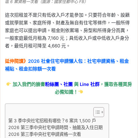
區 6 案資格一次看（圖源：國家住都中心 FB）
利率
, 
央行
, 
央行利率
, 
央行升息
, 
央行降息
, 
韓國
這次招租並不是只有低收入戶才能參加。只要符合年齡、設籍
或就學就業、家庭所得、財產及無自有住宅等條件，一般所得
家庭也可以提出申請。租金則依案場、房型和所得身分而異，
一般家庭最低月租為 7,160 元；具低收入戶或中低收入戶身分
者，最低月租可降至 4,660 元。
延伸閱讀》
2026 社會住宅申請懶人包：社宅申請資格、租金
補貼、租金扣除額一次看
加入我們的臉書
粉絲團、
社團
與
Line
社群
，獲取各種買房
2026 日本央行利率會議時間表：全年 8 次
必備知識！
日銀決策日期一次看
2026 年 7 月 23 日
利率
, 
匯率
, 
央行
, 
央行利率
, 
央行升息
, 
央行降息
, 
日圓
, 
日本
, 
日本
第 3 季中央社宅招租有哪些？6 案共 1,500 戶
央行
2026 第三季中央社宅申請時間、抽籤及入住日期
2026 第三季中央社宅申請資格一次看