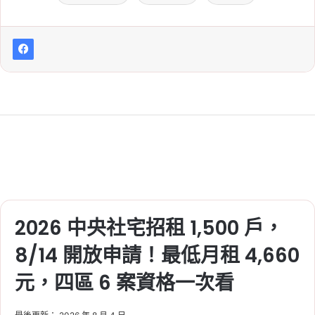
聯準會 7 月利率決議出爐！利率連 5 次按
兵不動，3 位官員主張升息 1 碼
2026 年 7 月 30 日
Fed
, 
升息
, 
央行
, 
央行利率
, 
央行升息
, 
央行降息
, 
將息
, 
美國
, 
美國
聯準會
2026 中央社宅招租 1,500 戶，
8/14 開放申請！最低月租 4,660
元，四區 6 案資格一次看
2026 美國聯準會開會時間：Fed 利率決策