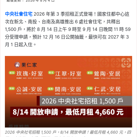
最後更新： 2026 年 8 月 4 日
台灣時間、FOMC 會議日期一次看
中央社會住宅
2026 年第 3 季招租正式登場！國家住都中心這
2026 年 7 月 25 日
次在新北、南投、台南及高雄推出 6 處社會住宅，共釋出
Fed
, 
升息
, 
央行
, 
央行利率
, 
央行升息
, 
央行降息
, 
將息
, 
美國
, 
美國
聯準會
1,500 戶，將於 8 月 14 日上午 9 時至 9 月 14 日晚間 11 時 59
分受理申請，預計 12 月 16 日公開抽籤，最快可在 2027 年 3
月 1 日起入住。
2026 韓國央行利率會議時間表：全年 8 次
韓國央行決策日期一次看
2026 中央社宅招租 1,500 戶，8/14 開放申請！最低月租 4,660 元，四
2026 年 7 月 24 日