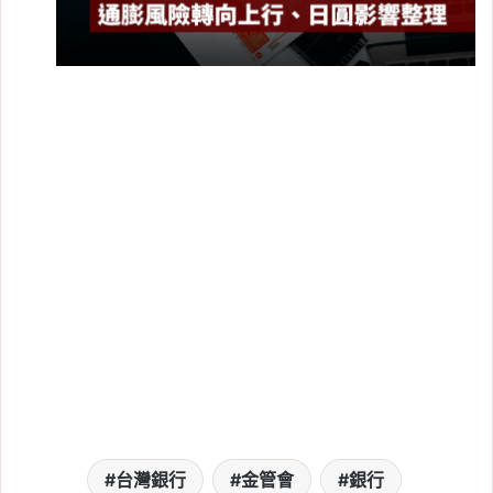
日本央行利率維持 1%！8 比 1 通過，通膨
風險轉向上行、日圓與赴日旅遊影響一次看
2026 年 7 月 31 日
匯率
, 
台幣
, 
央行
, 
央行利率
, 
央行升息
, 
央行降息
, 
日圓
, 
日本
, 
日本
央行
台灣銀行
金管會
銀行