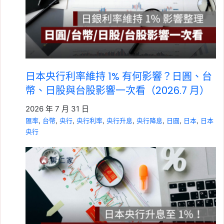
日本央行利率維持 1% 有何影響？日圓、台
幣、日股與台股影響一次看（2026.7 月）
2026 年 7 月 31 日
匯率
, 
台幣
, 
央行
, 
央行利率
, 
央行升息
, 
央行降息
, 
日圓
, 
日本
, 
日本
央行