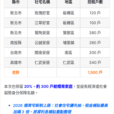
縣市
社宅名稱
地區
招租戶數
新北市
玫瑰好室
板橋區
120 戶
新北市
江翠好室
板橋區
100 戶
新北市
鶯陶安居
鶯歌區
380 戶
南投縣
公誠安居
埔里鎮
260 戶
台南市
開南安居
南區
300 戶
高雄市
仁武安居
仁武區
340 戶
合計
1,500 戶
本次也保留
20%、約 300 戶給婚育家庭
，並設有經濟或社會
弱勢身分保障名額。
2026 婚育宅新制上路：社會住宅優先抽、租金補貼最高
加碼 3 倍、房貸利息補貼重點整理