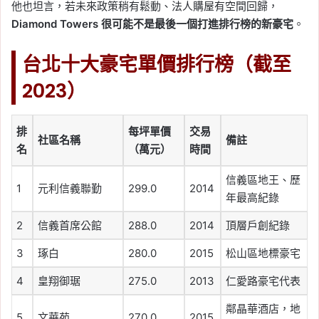
他也坦言，若未來政策稍有鬆動、法人購屋有空間回歸，
Diamond Towers 很可能不是最後一個打進排行榜的新豪宅
。
台北十大豪宅單價排行榜（截至
2023）
排
每坪單價
交易
社區名稱
備註
名
（萬元）
時間
信義區地王、歷
1
元利信義聯勤
299.0
2014
年最高紀錄
2
信義首席公館
288.0
2014
頂層戶創紀錄
3
琢白
280.0
2015
松山區地標豪宅
4
皇翔御琚
275.0
2013
仁愛路豪宅代表
鄰晶華酒店，地
5
文華苑
270.0
2015