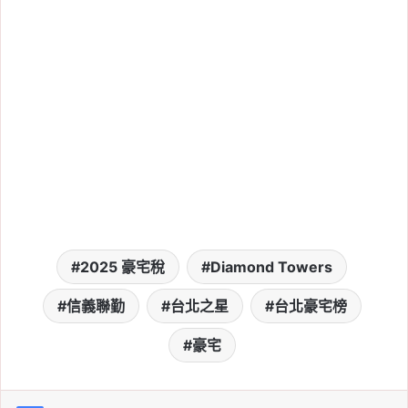
2025 年 6 月 13 日
從周杰倫買豪宅分析：高資產族
群置產 5 趨勢
2025 年 6 月 12 日
周杰倫傳砸 30 億購入豪宅，過
往豪宅置產地圖一次看
2025 年 6 月 12 日
【璞永敦仰】實價登錄、地點分
2025 豪宅稅
Diamond Towers
析，傳周杰倫買 4 戶等相關討
論
信義聯勤
台北之星
台北豪宅榜
豪宅