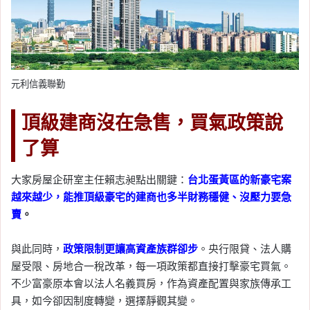
元利信義聯勤
頂級建商沒在急售，買氣政策說
了算
大家房屋企研室主任賴志昶點出關鍵：
台北蛋黃區的新豪宅案
越來越少，能推頂級豪宅的建商也多半財務穩健、沒壓力要急
賣
。
與此同時，
政策限制更讓高資產族群卻步
。央行限貸、法人購
屋受限、房地合一稅改革，每一項政策都直接打擊豪宅買氣。
不少富豪原本會以法人名義買房，作為資產配置與家族傳承工
具，如今卻因制度轉變，選擇靜觀其變。