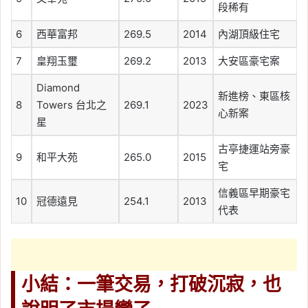
段稀有
6
西華富邦
269.5
2014
內湖頂級住宅
7
皇翔玉璽
269.2
2013
大安區豪宅案
Diamond
新進榜、東區核
8
Towers 台北之
269.1
2023
心新案
星
古亭捷運站旁豪
9
和平大苑
265.0
2015
宅
信義區早期豪宅
10
冠德遠見
254.1
2013
代表
小結：一筆交易，打破沉寂，也