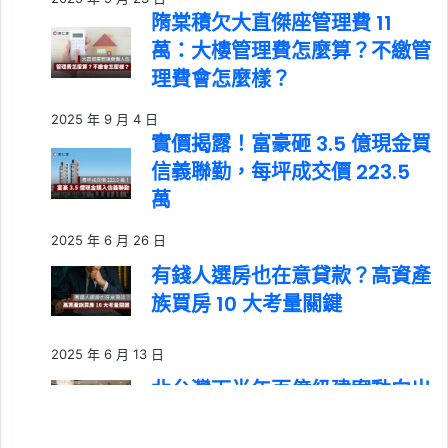
隋棠積欠大直傑座管理費 11
萬：大樓管理費怎麼算？不繳管
理費會怎麼樣？
2025 年 9 月 4 日
實價揭露！富豪砸 3.5 億現金買
信義聯勤，每坪成交價 223.5
萬
2025 年 6 月 26 日
有錢人選房也在意貸款？高資產
族買房 10 大考量關鍵
2025 年 6 月 13 日
北台灣下半年百億級建案動向出
爐！桃園罕見缺席