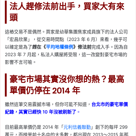
法人趕修法前出手，買家大有來
頭
這樁交易不是偶然。買家是幼華集團焦家成員旗下的法人公司
「宏昌欣業」，從交易時間點（2023 年 6 月）來看，幾乎可
以確定是為了
趕在《
平均地權條例
》修法前
完成入手。因為自
2023 年 7 月起，私法人購屋將受限，這一改變對豪宅市場的
影響不言可喻。
豪宅市場其實沒你想的熱？最高
單價仍停在 2014 年
雖然這筆交易震撼市場，但你可能不知道，
台北市的豪宅單價
紀錄，其實已經快 10 年沒被刷新了
。
目前最高單價仍是 2014 年「
元利信義聯勤
」創下的每坪 299
萬元，而榜單前十名中的大多數，都出現在 2013～2015 年那