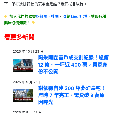
下一筆打進排行榜的豪宅會是誰？我們拭目以待。
加入我們的臉書
粉絲團、
社團
、
IG
與
Line
社群
，獲取各種
購屋必備知識！
看更多新聞
2025 年 10 月 23 日
陶朱隱園首戶成交創紀錄！總價
12 億、一坪近 400 萬，買家身
份不公開
2025 年 9 月 25 日
謝依霖自建 300 坪夢幻豪宅！
歷時 7 年完工、電費破 9 萬原
因曝光
2025 年 9 月 23 日