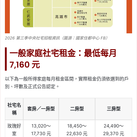
2026 第三季中央社宅招租資訊（圖源：國家住都中心 FB）
一般家庭社宅租金：最低每月
7,160 元
以下為一般所得家庭每月租金區間，實際租金仍須依選到的戶
別、坪數及正式公告認定。
社宅名
套房／一房型
二房型
三房型
稱
玫瑰好
13,020～
18,450～
24,490～
室
17,730 元
22,630 元
29,370 元