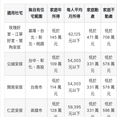
無自有住
家庭年
每人平均
家庭動
家庭不
適用社宅
宅範圍
所得
月所得
產
動產
玫瑰好
基隆、台
低於
低於
低於
室、江翠
62,125
北、新
145 萬
471 萬
708 萬
好室、鶯
元以下
北、桃園
元
元
元
陶安居
低於
低於
低於
台中、彰
54,303
公誠安居
109 萬
331 萬
578 萬
化、南投
元以下
元
元
元
低於
低於
低於
54,303
開南安居
台南市
114 萬
331 萬
578 萬
元以下
元
元
元
低於
低於
低於
59,395
仁武安居
高雄市
128 萬
331 萬
596 萬
元以下
元
元
元