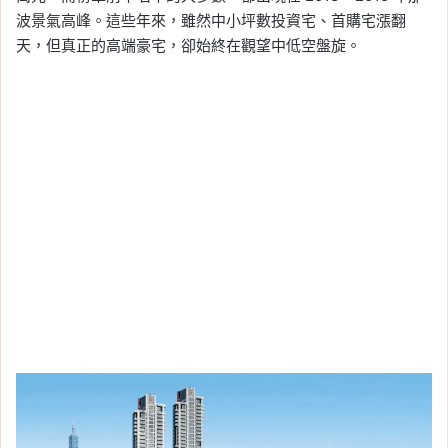
波景氣高峰。這些年來，雖然中小坪數投資宅、首購宅漲翻
天，但真正的高端豪宅，卻始終在觀望中低空盤旋。