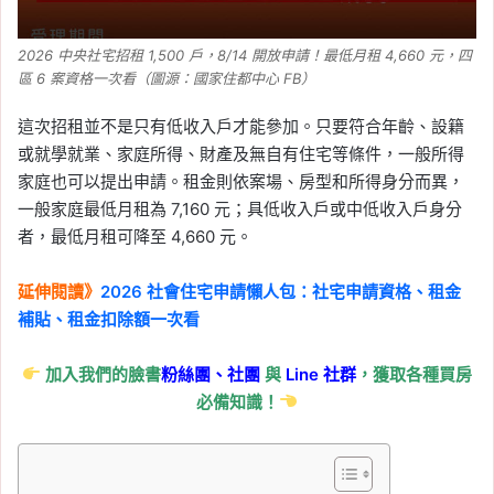
信義全球資產公司
, 
信義嘉學
, 
信義房屋
, 
信義房屋不動產評論
, 
房價
, 
房市
, 
買房
2026 中央社宅招租 1,500 戶，8/14 開放申請！最低月租 4,660 元，四
2026-06-08
區 6 案資格一次看（圖源：國家住都中心 FB）
股市大跌會影響房市嗎？
信義房屋整理 6 次歷史經
這次招租並不是只有低收入戶才能參加。只要符合年齡、設籍
驗：關鍵在無薪假與就業
或就學就業、家庭所得、財產及無自有住宅等條件，一般所得
衝擊
家庭也可以提出申請。租金則依案場、房型和所得身分而異，
一般家庭最低月租為 7,160 元；具低收入戶或中低收入戶身分
Tag:
信義
, 
信義不動產評論
, 
信義代銷
, 
者，最低月租可降至 4,660 元。
信義全球資產公司
, 
信義嘉學
, 
信義房屋
, 
信義房屋不動產評論
, 
房價
, 
房市
, 
買房
延伸閱讀》
2026 社會住宅申請懶人包：社宅申請資格、租金
2026-06-03
補貼、租金扣除額一次看
六都 5 月房市買氣回溫！
高雄月增 24% 領漲，央
加入我們的臉書
粉絲團、
社團
與
Line
社群
，獲取各種買房
行鬆綁後成屋市場人氣回
必備知識！
流
Tag:
信義
, 
信義不動產評論
, 
信義代銷
, 
信義全球資產公司
, 
信義嘉學
, 
信義房屋
, 