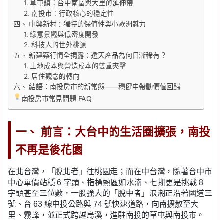
1. 草屯鎮：台中南區與大里的延伸帶
2. 南投市：行政核心的穩定性
四、 中興新村：獨特的保值性與小歐洲魅力
1. 綠意景觀與低密度開發
2. 科技人的世外桃源
五、 新建案行情全揭露：透天產品為何日漸稀有？
1. 土地成本與營造成本的雙重夾擊
2. 居住觀念的轉向
六、 結語：南投房市的新常態——穩健中帶動價值回歸
南投房市常見問題 FAQ
一、 前言：大台中的生活圈擴張，南投
不再是後花園
在北台灣，「脫北者」往桃園走；而在中台灣，隨著台中市
中心單價站穩 6 字頭、指標熱區如水湳、七期更是挑戰 8
字頭甚至三位數，一股強大的「脫中者」浪潮正沿著國道三
號、台 63 線中投公路與 74 號快速道路，向南擴散至大
里、霧峰，並正式跨越烏溪，進駐南投的草屯與南投市。