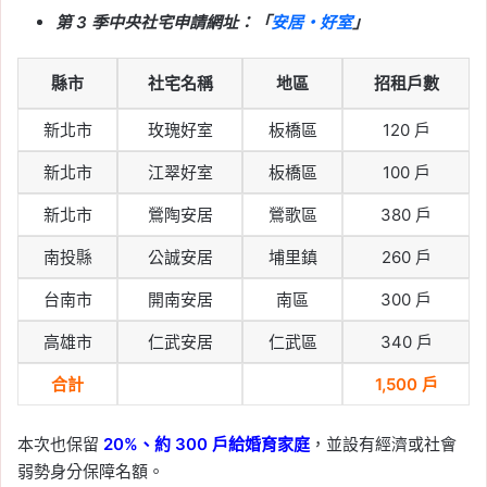
2026-05-30
第 3 季中央社宅申請網址：「
安居・好室
」
全國房價五年來首見年
減！2025 Q4 房價指數跌
縣市
社宅名稱
地區
招租戶數
3.62%，台中、高雄、台
新北市
玫瑰好室
板橋區
120 戶
南修正最明顯
新北市
江翠好室
板橋區
100 戶
Tag:
信義
, 
信義不動產評論
, 
信義代銷
, 
信義全球資產公司
, 
信義嘉學
, 
信義房屋
, 
新北市
鶯陶安居
鶯歌區
380 戶
信義房屋不動產評論
, 
房價
, 
房市
, 
買房
2026-05-22
南投縣
公誠安居
埔里鎮
260 戶
高雄 LaLaport 何時開
台南市
開南安居
南區
300 戶
幕？鳳山國泰重劃區新地
標，位置、周邊房價房市
高雄市
仁武安居
仁武區
340 戶
影響一次看
合計
1,500 戶
Tag:
lalaport
, 
房價
, 
房市
, 
看房
, 
買房
, 
高雄
, 
高雄市
, 
高雄建案
, 
高雄房市
本次也保留
20%、約 300 戶給婚育家庭
，並設有經濟或社會
2026-05-21
弱勢身分保障名額。