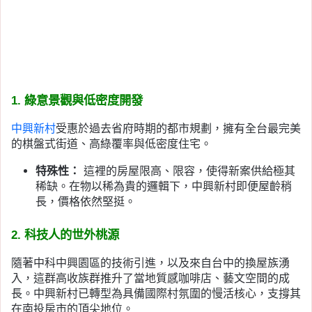
1. 綠意景觀與低密度開發
中興新村
受惠於過去省府時期的都市規劃，擁有全台最完美
的棋盤式街道、高綠覆率與低密度住宅。
特殊性：
這裡的房屋限高、限容，使得新案供給極其
稀缺。在物以稀為貴的邏輯下，中興新村即便屋齡稍
長，價格依然堅挺。
2. 科技人的世外桃源
隨著中科中興園區的技術引進，以及來自台中的換屋族湧
入，這群高收族群推升了當地質感咖啡店、藝文空間的成
長。中興新村已轉型為具備國際村氛圍的慢活核心，支撐其
在南投房市的頂尖地位。