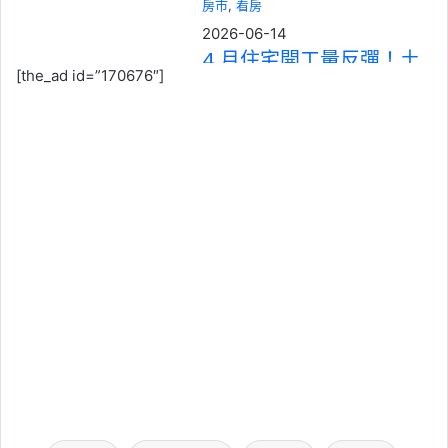
房市
, 
看房
2026-06-14
4 月住宅開工量反彈！土
[the_ad id=”170676″]
方之亂逐漸緩解，開工數
重回 1.1 萬戶
Tag:
信義
, 
信義不動產評論
, 
信義代銷
, 
信義全球資產公司
, 
信義嘉學
, 
信義房屋
, 
信義房屋不動產評論
, 
房價
, 
房市
2026-06-14
換屋族告別長距離通勤！
從蛋白區搬回新蛋黃區的
3 大評估重點
Tag:
房價
, 
房市
, 
樂屋網
, 
看房
, 
買房
2026-06-13
戰爭推升建築成本！4 月
營造材料指數再漲，塑