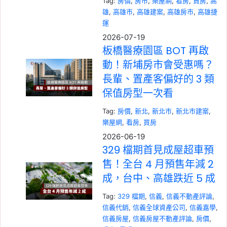
Tag:
房價
, 
房市
, 
樂屋網
, 
看房
, 
買房
, 
高
雄
, 
高雄市
, 
高雄建案
, 
高雄房市
, 
高雄捷
運
2026-07-19
板橋醫療園區 BOT 再啟
動！新埔房市會受惠嗎？
長輩、置產客偏好的 3 類
保值房型一次看
Tag:
房價
, 
新北
, 
新北市
, 
新北市建案
, 
樂屋網
, 
看房
, 
買房
2026-06-19
329 檔期首見成屋超車預
售！全台 4 月預售年減 2
成，台中、高雄跌近 5 成
Tag:
329 檔期
, 
信義
, 
信義不動產評論
, 
信義代銷
, 
信義全球資產公司
, 
信義嘉學
, 
信義房屋
, 
信義房屋不動產評論
, 
房價
, 