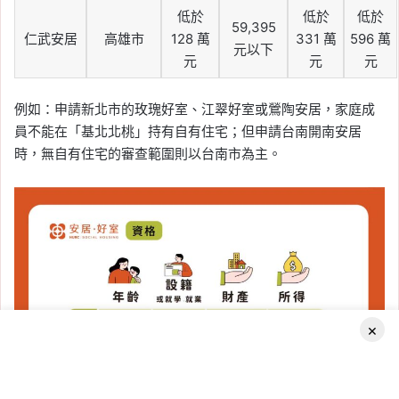
低於
低於
低於
59,395
仁武安居
高雄市
128 萬
331 萬
596 萬
元以下
元
元
元
例如：申請新北市的玫瑰好室、江翠好室或鶯陶安居，家庭成
員不能在「基北北桃」持有自有住宅；但申請台南開南安居
時，無自有住宅的審查範圍則以台南市為主。
×
Facebook