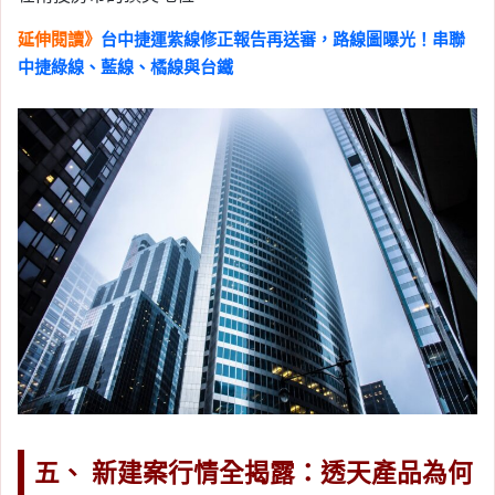
延伸閱讀》
台中捷運紫線修正報告再送審，路線圖曝光！串聯
中捷綠線、藍線、橘線與台鐵
五、 新建案行情全揭露：透天產品為何