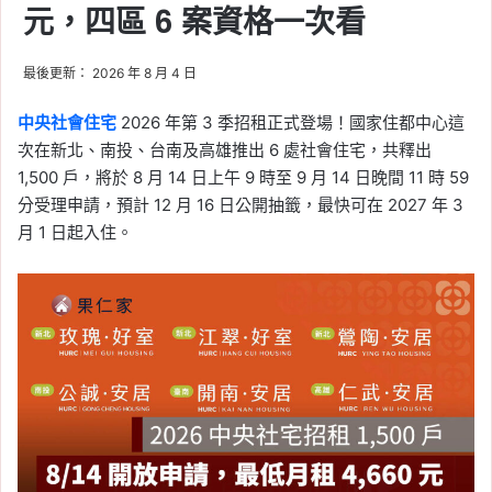
元，四區 6 案資格一次看
信義房屋不動產評論
, 
房價
, 
房市
, 
房租
, 
房租指數
, 
租屋
, 
租屋族
最後更新： 2026 年 8 月 4 日
2026-06-10
租屋族壓力稍微緩解，5
中央社會住宅
2026 年第 3 季招租正式登場！國家住都中心這
月房租年增率創 48 個月
次在新北、南投、台南及高雄推出 6 處社會住宅，共釋出
新低！連續 5 個月跌破
1,500 戶，將於 8 月 14 日上午 9 時至 9 月 14 日晚間 11 時 59
2%
分受理申請，預計 12 月 16 日公開抽籤，最快可在 2027 年 3
月 1 日起入住。
Tag:
信義
, 
信義不動產評論
, 
信義代銷
, 
信義全球資產公司
, 
信義嘉學
, 
信義房屋
, 
信義房屋不動產評論
, 
房價
, 
房市
, 
房租
, 
房租指數
, 
租屋
, 
租屋族
2026-06-09
首購族晚 5 年買房多花
400 萬？同齡買方購屋總
價 5 年漲四成以上！
Tag:
信義
, 
信義不動產評論
, 
信義代銷
, 