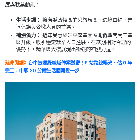
度與就業動能。
生活步調：
擁有縣政特區的公教氛圍，環境單純，是
退休族與公職人員的首選。
補漲潛力：
近年受惠於旺來產業園區開發與南崗工業
區升級，吸引穩定就業人口進駐，在基期相對合理的
優勢下，精華區大樓展現出極強的補漲力道。
延伸閱讀》
台中捷運綠線延伸案送審！8 站路線曝光、估 9 年
完工，中彰 30 分鐘生活圈再近一步