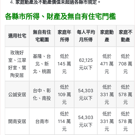
家庭動產及不動產價值未超過各縣市規定。
各縣市所得、財產及無自有住宅門檻
無自有住
家庭年
每人平均
家庭動
家庭不
適用社宅
宅範圍
所得
月所得
產
動產
玫瑰好
基隆、台
低於
低於
低於
室、江翠
62,125
北、新
145 萬
471 萬
708 萬
好室、鶯
元以下
北、桃園
元
元
元
陶安居
低於
低於
低於
台中、彰
54,303
公誠安居
109 萬
331 萬
578 萬
化、南投
元以下
元
元
元
低於
低於
低於
54,303
開南安居
台南市
114 萬
331 萬
578 萬
元以下
元
元
元