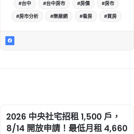
膠、瀝青、機電設備年增
台中
台中房市
房價
房市
逾 1 成
房市分析
樂屋網
看房
買房
Tag:
信義
, 
信義不動產評論
, 
信義代銷
, 
信義全球資產公司
, 
信義嘉學
, 
信義房屋
, 
信義房屋不動產評論
, 
房價
, 
房市
2026-06-13
新莊房價衝 9 字頭？副都
心、頭前、塭仔圳房市分
析與首購置產建議
Tag:
房價
, 
房市
, 
新莊
, 
新莊副都心
, 
新
莊區建案
, 
樂屋網
, 
看房
, 
買房
2026-06-11
央行一句「就到這裡」點
火！6/10 營建類股大漲
2026 中央社宅招租 1,500 戶，
4.45%，多檔個股攻漲停
8/14 開放申請！最低月租 4,660
Tag:
信義
, 
信義不動產評論
, 
信義代銷
, 
信義全球資產公司
, 
信義嘉學
, 
信義房屋
, 