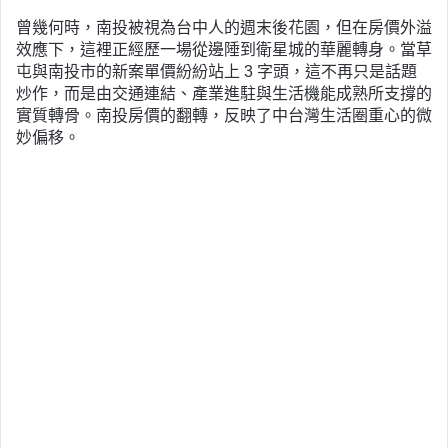
曾幾何時，南投被視為台中人的週末後花園，但在房價外溢
效應下，這裡正經歷一場從邊陲到衛星城的華麗轉身。當草
屯與南投市的新案單價紛紛站上 3 字頭，這不再只是話題
炒作，而是由交通連結、產業進駐與生活機能成熟所支撐的
實質轉骨。南投房價的翻轉，反映了中台灣生活圈重心的微
妙偏移。