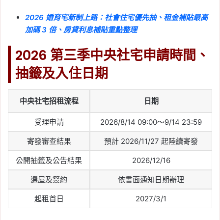
大安復興南路房市分析：
「三站三色」成形，忠孝
2026 婚育宅新制上路：社會住宅優先抽、租金補貼最高
加碼 3 倍、房貸利息補貼重點整理
復興、大安、科技大樓各
有定位
2026 第三季中央社宅申請時間、
Tag:
信義
, 
信義不動產評論
, 
信義代銷
, 
抽籤及入住日期
信義全球資產公司
, 
信義嘉學
, 
信義房屋
, 
信義房屋不動產評論
, 
台北
, 
台北市
, 
房
價
, 
房市
, 
買房
中央社宅招租流程
日期
2026-05-14
交易量創 34 年最大跌
受理申請
2026/8/14 09:00～9/14 23:59
幅！樂屋網揭房市數據：
寄發審查結果
預計 2026/11/27 起陸續寄發
6 大行政區詢問率逆勢成
公開抽籤及公告結果
2026/12/16
長
選屋及簽約
依書面通知日期辦理
Tag:
六都房市
, 
央行房市政策
, 
房價
, 
房
市
, 
房市分析
, 
房市新聞
, 
樂屋網
, 
買房
起租首日
2027/3/1
2026-05-11
捷運三鶯線拚 2026 年中