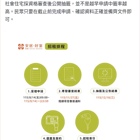
社會住宅採資格審查後公開抽籤，並不是越早申請中籤率越
通車！將提報交通部履
高。民眾只要在截止前完成申請、確認資料正確並備齊文件即
勘，三峽鶯歌通勤可省 20
可。
分鐘
Tag:
三鶯線延伸八德計畫
, 
三鶯線通車
時間
, 
房價
, 
房市
, 
捷運三鶯線
, 
新北
, 
新
北市
, 
新北捷運
, 
買房
2026-05-10
2026 青埔房價走勢分
析：亞矽中心重啟招商，
A18、A19、A17 房價與買
房建議整理
Tag:
房價
, 
房市
, 
桃園
, 
桃園房價
, 
桃園
房市
, 
桃園買房
, 
樂屋網
, 
看房
, 
買房