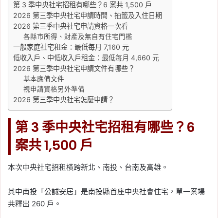
第 3 季中央社宅招租有哪些？6 案共 1,500 戶
信義房屋不動產評論
, 
房價
, 
房市
, 
買房
2026 第三季中央社宅申請時間、抽籤及入住日期
2026-05-31
2026 第三季中央社宅申請資格一次看
預售解約率近 4 年低於
各縣市所得、財產及無自有住宅門檻
2.5%，信義房屋示警：買
一般家庭社宅租金：最低每月 7,160 元
低收入戶、中低收入戶租金：最低每月 4,660 元
錯比解約更傷
2026 第三季中央社宅申請文件有哪些？
Tag:
信義
, 
信義不動產評論
, 
信義代銷
, 
基本應備文件
信義全球資產公司
, 
信義嘉學
, 
信義房屋
, 
視申請資格另外準備
信義房屋不動產評論
, 
房價
, 
房市
, 
房市
2026 第三季中央社宅怎麼申請？
分析
, 
買房
第 3 季中央社宅招租有哪些？6
2026-05-31
預售市場量縮至 6 年同期
案共 1,500 戶
新低，中南部熱區首當其
衝！跌幅逾 6 成
本次中央社宅招租橫跨新北、南投、台南及高雄。
Tag:
信義
, 
信義不動產評論
, 
信義代銷
, 
其中南投「公誠安居」是南投縣首座中央社會住宅，單一案場
信義全球資產公司
, 
信義嘉學
, 
信義房屋
, 
信義房屋不動產評論
, 
房價
, 
房市
, 
房市
共釋出 260 戶。
分析
, 
買房