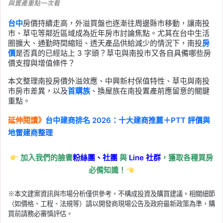
與置產重點一次看
台中
房價持續走高，外溢買盤也逐漸往周邊縣市移動，讓南投
市、草屯等鄰近區域成為近年房市討論焦點。尤其在台中生活
圈擴大、通勤時間縮短、透天產品供給減少的情況下，南投
房
價
是否真的已經站上 3 字頭？草屯與南投市又各自具備哪些房
價支撐與增值條件？
本文整理南投房價外溢效應、中興新村保值特性、草屯與南投
市房市差異，以及
首購族
、換屋族在南投置產前應留意的關鍵
重點。
延伸閱讀》
台中建商排名 2026：十大建商推薦＋PTT 評價與
地雷建商整理
加入我們的臉書
粉絲團、
社團
與
Line
社群
，獲取各種買房
必備知識！
※本文建案資訊與市場分析僅供參考，不構成投資及購買建議。相關細節
（如價格、工程、法規等）請以開發商現場公告及政府最新政策為準，購
買前請務必審慎評估。