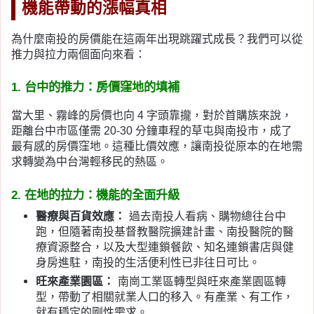
機能帶動的漲幅真相
為什麼南投的房價能在這兩年出現跳躍式成長？我們可以從
推力與拉力兩個面向來看：
1. 台中的推力：房價窪地的填補
當大里、霧峰的房價也向 4 字頭靠攏，對於首購族來說，
距離台中市區僅需 20-30 分鐘車程的草屯與南投市，成了
最有感的房價窪地。這種比價效應，讓南投從原本的在地需
求轉變為中台灣輕移民的熱區。
2. 在地的拉力：機能的全面升級
醫療與百貨效應：
過去南投人看病、購物總往台中
跑，但隨著南投基督教醫院擴建計畫、南投醫院的醫
療資源整合，以及大型連鎖餐飲、知名連鎖書店與健
身房進駐，南投的生活便利性已非往日可比。
旺來產業園區：
南崗工業區轉型與旺來產業園區轉
型，帶動了相關就業人口的移入。有產業、有工作，
就有穩定的剛性需求。