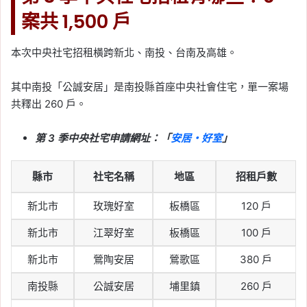
宅招租 5/22 開放申請！
案共 1,500 戶
台南、高雄共 890 戶，申
請資格、租金一次看
本次中央社宅招租橫跨新北、南投、台南及高雄。
Tag:
台南社會住宅
, 
桃園社會住宅
, 
社會
其中南投「公誠安居」是南投縣首座中央社會住宅，單一案場
住宅
, 
社會住宅申請
, 
社會住宅申請資格
, 
高雄社會住宅
共釋出 260 戶。
2026-04-23
2026 婚育宅新制上路：
第 3 季中央社宅申請網址：「
安居・好室
」
社會住宅優先抽、租金補
貼最高加碼 3 倍、房貸利
縣市
社宅名稱
地區
招租戶數
息補貼重點整理
新北市
玫瑰好室
板橋區
120 戶
Tag:
婚育宅
, 
新制
, 
樂屋網
, 
社宅
, 
社會
新北市
江翠好室
板橋區
100 戶
住宅
, 
社會住宅抽籤
, 
社會住宅申請
, 
社
會住宅申請資格
, 
青年社宅
新北市
鶯陶安居
鶯歌區
380 戶
2026-04-13
南投縣
公誠安居
埔里鎮
260 戶
2026 新北社宅：新北市