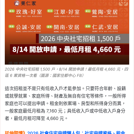
都安居 A 候補招租至
6/22，套房、二房 174
戶，申請資格與租金整理
Tag:
中央社宅
, 
台南
, 
台南社會住宅
, 
社
會住宅
, 
社會住宅申請
, 
社會住宅申請資
格
2026-05-28
2026 桃園社會住宅：慈
文安居「候補招租」套房
2026 中央社宅招租 1,500 戶，8/14 開放申請！最低月租 4,660 元，四
區 6 案資格一次看（圖源：國家住都中心 FB）
33 戶，期限至 6/22，資
格與租金一次看
這次招租並不是只有低收入戶才能參加。只要符合年齡、設籍
或就學就業、家庭所得、財產及無自有住宅等條件，一般所得
Tag:
桃園
, 
桃園社宅基地
, 
桃園社宅懶人
家庭也可以提出申請。租金則依案場、房型和所得身分而異，
包
, 
桃園社宅戶數
, 
桃園社會住宅
, 
桃園
一般家庭最低月租為 7,160 元；具低收入戶或中低收入戶身分
租屋
, 
社會住宅
, 
社會住宅申請
, 
社會住
宅申請資格
者，最低月租可降至 4,660 元。
2026-05-27
2026 高雄社會住宅：福
延伸閱讀》
2026 社會住宅申請懶人包：社宅申請資格、租金