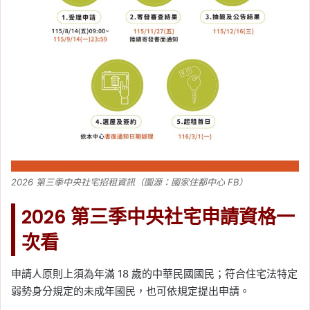
桃園社宅進度
, 
桃園社會住宅
, 
社會住宅
, 
社會住宅進度
2026-03-28
2026 社會住宅申請懶人
包：社宅申請資格、租金
補貼、租金扣除額一次看
Tag:
樂屋網
, 
社會住宅
, 
社會住宅申請
, 
社會住宅申請資格
, 
社會住宅進度
2026-03-27
2026 中央社宅首度跨出
2026 第三季中央社宅招租資訊（圖源：國家住都中心 FB）
六都！苗栗、雲林、臺東
392 戶招租時間、申請資
2026 第三季中央社宅申請資格一
格與文件整理
次看
Tag:
社會住宅
, 
社會住宅抽籤
, 
社會住宅
申請
, 
社會住宅申請資格
, 
社會住宅進度
申請人原則上須為年滿 18 歲的中華民國國民；符合住宅法特定
弱勢身分規定的未成年國民，也可依規定提出申請。