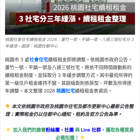
桃園社會住宅續租租金 2026：蘆竹一號、平鎮一號、八德三號社宅分 3
年緩漲。圖源：桃園住都中心
桃園市 3 處
社會住宅
續租租金即將調整。依桃園市政府公告，
蘆竹一號、平鎮一號及八德三號社宅，將依不同時間啟動新的
續租租金制度，並採取分 3 年緩步調整方式。其中最低所得的
第一級住戶租金維持不變，其餘級距則依房型、坪數及所得逐
年調整。本文整理 2026
桃園社宅
續租租金表資訊。
本文依桃園市政府及桃園市住宅及都市更新中心最新公告整
理；實際租金仍以住都中心通知、租約及官方公告為準。
加入我們的臉書
粉絲團、
社團
與
Line
社群
，獲取各種買房
必備知識！