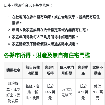
此外，還須符合以下基本條件：
在社宅所在縣市設有戶籍，或在當地就學、就業而有居住
需求。
申請人及家庭成員在公告指定區域內無自有住宅。
家庭年所得及每人平均月所得未超過門檻。
家庭動產及不動產價值未超過各縣市規定。
各縣市所得、財產及無自有住宅門檻
無自有住
家庭年
每人平均
家庭動
家庭不
適用社宅
宅範圍
所得
月所得
產
動產
玫瑰好
基隆、台
低於
低於
低於
室、江翠
62,125
北、新
145 萬
471 萬
708 萬
好室、鶯
元以下
北、桃園
元
元
元
陶安居