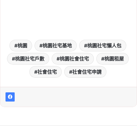
2026 新北社宅：新莊、
新店、三峽 6/10 起遞補
招租，申請時間、資格、
房型租金一次看
Tag:
新北
, 
新北市
, 
新北市建案
, 
新北市
桃園
桃園社宅基地
桃園社宅懶人包
社會住宅
, 
社宅
, 
社會住宅
, 
社會住宅抽
籤
, 
社會住宅申請
, 
社會住宅申請資格
桃園社宅戶數
桃園社會住宅
桃園租屋
2026-06-05
2026 新北市社會住宅：
社會住宅
社會住宅申請
板橋江翠 2 號招租 130
戶，申請時間/資格/文
件/租金/房型一次看
Tag:
新北
, 
新北市
, 
新北市建案
, 
新北市
社會住宅
, 
社宅
, 
社會住宅
, 
社會住宅抽
籤
, 
社會住宅申請
, 
社會住宅申請資格
2026-06-04