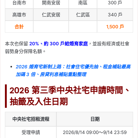
都更中繼住宅招租中！房
台南市
開南安居
南區
300 戶
型、租金、地點、申請資
高雄市
仁武安居
仁武區
340 戶
格條件一次看
合計
1,500 戶
Tag:
新北
, 
新北市
, 
新北市社會住宅
, 
社
會住宅
, 
社會住宅抽籤
, 
社會住宅申請
, 
社會住宅申請資格
, 
社會住宅進度
本次也保留
20%、約 300 戶給婚育家庭
，並設有經濟或社會
弱勢身分保障名額。
2026-04-10
2026 台北市「東明社
2026 婚育宅新制上路：社會住宅優先抽、租金補貼最高
宅」重新招租，申請期限
加碼 3 倍、房貸利息補貼重點整理
至 4/14！房型、租金、資
格與文件整理
2026 第三季中央社宅申請時間、
Tag:
台北
, 
台北市
, 
台北市社會住宅
, 
台
抽籤及入住日期
北社宅基地
, 
台北社宅完工
, 
台北社宅戶
數
, 
台北社宅進度
, 
台北社會住宅
, 
社會
住宅
, 
社會住宅抽籤
, 
社會住宅申請
, 
社
中央社宅招租流程
日期
會住宅申請資格
, 
社會住宅進度
2026-04-09
受理申請
2026/8/14 09:00～9/14 23:59