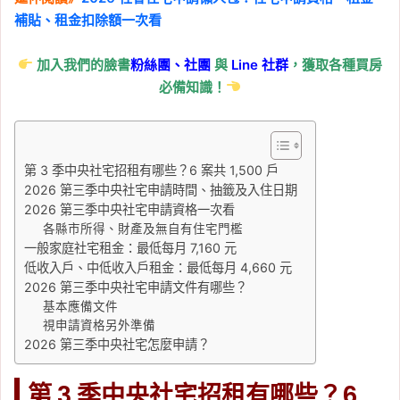
補貼、租金扣除額一次看
山安居社宅招租 220 戶，
期限至 6/22、申請資
加入我們的臉書
粉絲團、
社團
與
Line
社群
，獲取各種買房
格、租金一次看
必備知識！
Tag:
中央社宅
, 
社會住宅
, 
社會住宅申
請
, 
社會住宅申請資格
, 
高雄
, 
高雄市
, 
高
雄房市
, 
高雄社會住宅
2026-05-26
第 3 季中央社宅招租有哪些？6 案共 1,500 戶
2026 台南社會住宅：新
2026 第三季中央社宅申請時間、抽籤及入住日期
2026 第三季中央社宅申請資格一次看
市安居社宅招租 670 戶，
各縣市所得、財產及無自有住宅門檻
期限至 6/22、申請資
一般家庭社宅租金：最低每月 7,160 元
格、租金一次看
低收入戶、中低收入戶租金：最低每月 4,660 元
2026 第三季中央社宅申請文件有哪些？
Tag:
中央社宅
, 
台南
, 
台南社會住宅
, 
社
基本應備文件
會住宅
, 
社會住宅申請
, 
社會住宅申請資
視申請資格另外準備
格
2026 第三季中央社宅怎麼申請？
2026-05-12
2026 第二季中央社會住
第 3 季中央社宅招租有哪些？6