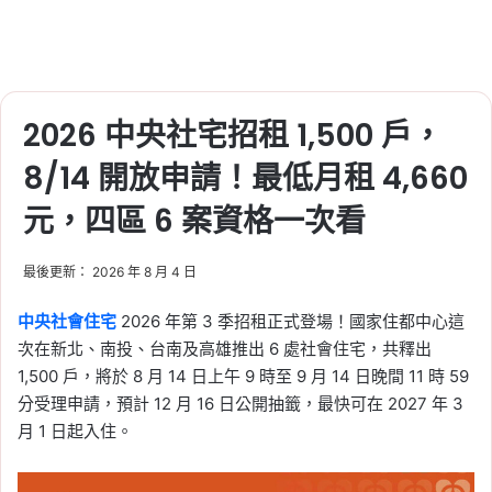
2026 新北市社會住宅：
土城員和 2 號招租 135
戶，時間、資格、文件、
租金、房型整理
2026 中央社宅招租 1,500 戶，
Tag:
新北
, 
新北市
, 
新北市建案
, 
新北市
社會住宅
, 
社宅
, 
社會住宅
, 
社會住宅抽
8/14 開放申請！最低月租 4,660
籤
, 
社會住宅申請
, 
社會住宅申請資格
元，四區 6 案資格一次看
2026-06-02
新北社宅招租 2026：板
橋、土城共 265 戶，6/10
最後更新： 2026 年 8 月 4 日
開放申請，地點、資格、
中央社會住宅
2026 年第 3 季招租正式登場！國家住都中心這
申請方式一次看
次在新北、南投、台南及高雄推出 6 處社會住宅，共釋出
Tag:
新北
, 
新北市
, 
新北市建案
, 
新北市
1,500 戶，將於 8 月 14 日上午 9 時至 9 月 14 日晚間 11 時 59
社會住宅
, 
社宅
, 
社會住宅
, 
社會住宅抽
分受理申請，預計 12 月 16 日公開抽籤，最快可在 2027 年 3
籤
, 
社會住宅申請
, 
社會住宅申請資格
月 1 日起入住。
2026-05-29
2026 台南社會住宅：新