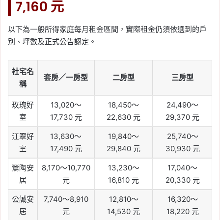
7,160 元
以下為一般所得家庭每月租金區間，實際租金仍須依選到的戶
別、坪數及正式公告認定。
社宅名
套房／一房型
二房型
三房型
稱
玫瑰好
13,020～
18,450～
24,490～
室
17,730 元
22,630 元
29,370 元
江翠好
13,630～
19,840～
25,740～
室
17,490 元
29,840 元
30,930 元
鶯陶安
8,170～10,770
13,230～
17,040～
居
元
16,810 元
20,330 元
公誠安
7,740～8,910
12,810～
16,320～
居
元
14,530 元
18,220 元