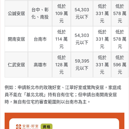
低於
低於
低於
台中、彰
54,303
公誠安居
109 萬
331 萬
578 萬
化、南投
元以下
元
元
元
低於
低於
低於
54,303
開南安居
台南市
114 萬
331 萬
578 萬
元以下
元
元
元
低於
低於
低於
59,395
仁武安居
高雄市
128 萬
331 萬
596 萬
元以下
元
元
元
例如：申請新北市的玫瑰好室、江翠好室或鶯陶安居，家庭成
員不能在「基北北桃」持有自有住宅；但申請台南開南安居
時，無自有住宅的審查範圍則以台南市為主。