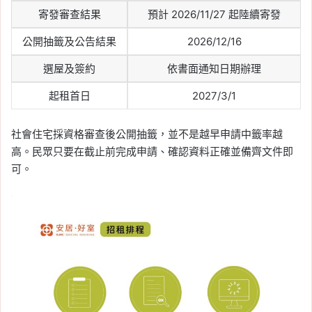
2026 桃園社宅「中路四
寄發審查結果
預計 2026/11/27 起陸續寄發
號」招租中！地址、房
型、租金、申請資格、時
公開抽籤及公告結果
2026/12/16
間與方式一次看
選屋及簽約
依書面通知日期辦理
Tag:
桃園
, 
桃園中路社宅
, 
桃園社宅基
起租首日
2027/3/1
地
, 
桃園社宅完工時間
, 
桃園社宅懶人包
, 
桃園社宅戶數
, 
桃園社宅進度
, 
桃園社會
社會住宅採資格審查後公開抽籤，並不是越早申請中籤率越
住宅
, 
社會住宅
, 
社會住宅抽籤
, 
社會住
宅申請
, 
社會住宅申請資格
, 
社會住宅進
高。民眾只要在截止前完成申請、確認資料正確並備齊文件即
度
可。
2026-04-07
中壢北富台社宅動工！
312 戶預計 2029 完工，
桃園捷運綠線、體育園區
帶動房市關注
Tag:
桃園
, 
桃園社宅基地
, 
桃園社宅完工
時間
, 
桃園社宅懶人包
, 
桃園社宅戶數
, 