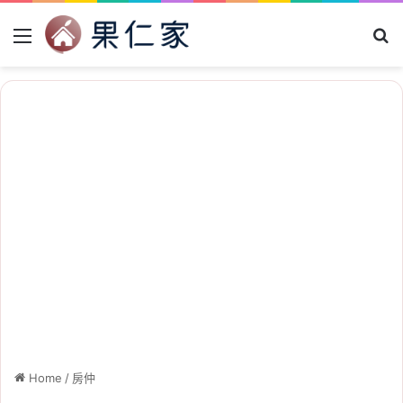
Menu
Se
Home
/
房仲