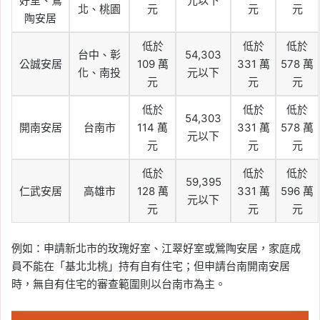
好室、鶯
元以下
北、桃園
元
元
元
陶安居
低於
低於
低於
台中、彰
54,303
公誠安居
109 萬
331 萬
578 萬
化、南投
元以下
元
元
元
低於
低於
低於
54,303
開南安居
台南市
114 萬
331 萬
578 萬
元以下
元
元
元
低於
低於
低於
59,395
仁武安居
高雄市
128 萬
331 萬
596 萬
元以下
元
元
元
例如：申請新北市的玫瑰好室、江翠好室或鶯陶安居，家庭成
員不能在「基北北桃」持有自有住宅；但申請台南開南安居
時，無自有住宅的審查範圍則以台南市為主。