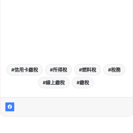
寬！照顧身障家人不一定
要同戶籍，符合條件最高
省 11,230 元
Tag:
報稅
, 
新制
, 
牌照稅
2026-06-01
忘記報稅怎麼辦？2026
補報稅流程、滯納金、補
繳方式一次看
信用卡繳稅
所得稅
燃料稅
稅務
Tag:
2026 報稅季
, 
健保卡報稅
, 
報稅
, 
報稅季懶人包
, 
報稅懶人包
, 
報稅教學
, 
線上繳稅
繳稅
報稅查詢碼
, 
忘記報稅怎麼辦
2026-05-27
自用住宅購屋借款利息
「繳息期間」怎麼填？第
一次報稅也看得懂
Tag:
列舉扣除額
, 
房貸利息報稅
, 
房貸利