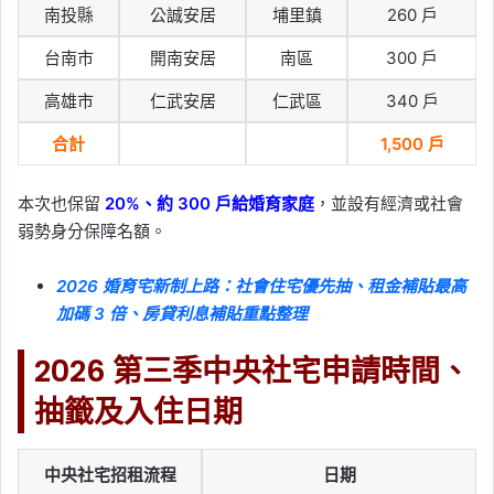
善用扣除額合法節稅
南投縣
公誠安居
埔里鎮
260 戶
Tag:
2026 報稅季
, 
一般扣除額
, 
列舉扣
台南市
開南安居
南區
300 戶
除額
, 
報稅
, 
報稅季懶人包
, 
報稅懶人包
, 
報稅教學
, 
房屋稅
, 
房屋稅知識
, 
房屋稅
高雄市
仁武安居
仁武區
340 戶
籍
, 
房屋稅籍編號
, 
房屋稅籍編號查詢
, 
房貸報稅
, 
房貸扣除額
, 
扣除額
, 
特別扣
合計
1,500 戶
除額
2026-05-05
本次也保留
20%、約 300 戶給婚育家庭
，並設有經濟或社會
屋齡幾年不用繳房屋稅？
弱勢身分保障名額。
2026 房屋稅免繳標準、
房屋現值條件一次看
2026 婚育宅新制上路：社會住宅優先抽、租金補貼最高
加碼 3 倍、房貸利息補貼重點整理
Tag:
屋齡幾年不用繳房屋稅
, 
房屋稅
, 
稅
率
, 
自用住宅
, 
自用住宅優惠
2026 第三季中央社宅申請時間、
2026-05-04
抽籤及入住日期
2026 報稅：一般扣除額
是什麼？標準扣除額 vs
列舉扣除額怎麼選最省？
中央社宅招租流程
日期