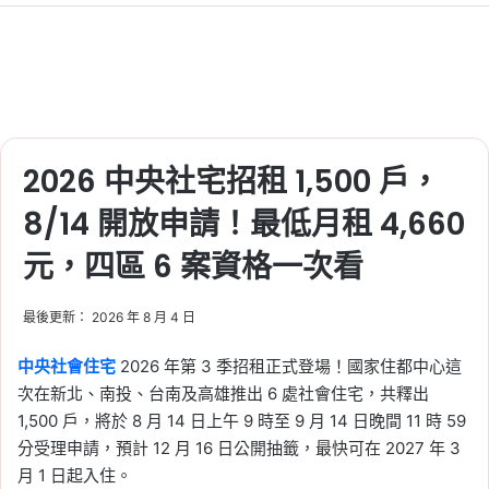
息抵稅
, 
房貸繳息清單
, 
繳息期間怎麼填
, 
繳息期間怎麼查
, 
繳息期間起止怎麼填
, 
自用住宅借款利息
, 
自用住宅購屋借款利
息
2026-05-19
房地合一稅收第一季年減
7%！創近 3 年同期新低，
2026 中央社宅招租 1,500 戶，
六都房市冷熱分歧
8/14 開放申請！最低月租 4,660
Tag:
信義
, 
信義不動產評論
, 
信義代銷
, 
元，四區 6 案資格一次看
信義全球資產公司
, 
信義嘉學
, 
信義房屋
, 
信義房屋不動產評論
, 
房地合一
, 
房地合
一稅
, 
房地合一稅2.0
, 
房市
, 
房市分析
, 
最後更新： 2026 年 8 月 4 日
房市新聞
, 
買房
, 
預售屋
2026-05-17
中央社會住宅
2026 年第 3 季招租正式登場！國家住都中心這
2026 房屋稅新制懶人
次在新北、南投、台南及高雄推出 6 處社會住宅，共釋出
包：自住未設戶籍恐多繳
1,500 戶，將於 8 月 14 日上午 9 時至 9 月 14 日晚間 11 時 59
4 倍，囤房稅 2.0 最高稅
分受理申請，預計 12 月 16 日公開抽籤，最快可在 2027 年 3
月 1 日起入住。
率 4.8%