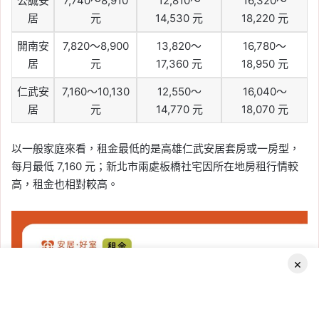
公誠安
7,740～8,910
12,810～
16,320～
居
元
14,530 元
18,220 元
開南安
7,820～8,900
13,820～
16,780～
居
元
17,360 元
18,950 元
仁武安
7,160～10,130
12,550～
16,040～
居
元
14,770 元
18,070 元
以一般家庭來看，租金最低的是高雄仁武安居套房或一房型，
每月最低 7,160 元；新北市兩處板橋社宅因所在地房租行情較
高，租金也相對較高。
×
Facebook