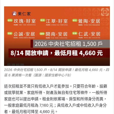
Tag:
囤房稅
, 
囤房稅 2.0
, 
囤房稅2.0
, 
報
稅
, 
房屋稅
, 
房屋稅 2.0
, 
房屋稅新制
, 
房
屋稅知識
, 
房屋稅繳納
, 
新制
, 
樂屋網
2026-05-13
不報稅會怎麼樣？2026
綜合所得稅沒申報罰則、
免繳稅也建議申報原因一
次看
Tag:
個人綜合所得稅
, 
報稅
, 
綜合所得
稅
, 
退稅
, 
退稅申請
2026 中央社宅招租 1,500 戶，8/14 開放申請！最低月租 4,660 元，四
2026-05-08
區 6 案資格一次看（圖源：國家住都中心 FB）
2026 自用住宅借款利息
這次招租並不是只有低收入戶才能參加。只要符合年齡、設籍
扣除額怎麼報？申報條
或就學就業、家庭所得、財產及無自有住宅等條件，一般所得
件、繳息期間、查詢方式
家庭也可以提出申請。租金則依案場、房型和所得身分而異，
整理
一般家庭最低月租為 7,160 元；具低收入戶或中低收入戶身分
者，最低月租可降至 4,660 元。
Tag:
2026 報稅季
, 
列舉扣除額
, 
房貸利