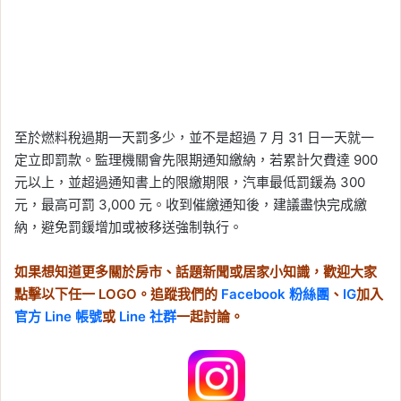
至於燃料稅過期一天罰多少，並不是超過 7 月 31 日一天就一
定立即罰款。監理機關會先限期通知繳納，若累計欠費達 900
元以上，並超過通知書上的限繳期限，汽車最低罰鍰為 300
元，最高可罰 3,000 元。收到催繳通知後，建議盡快完成繳
納，避免罰鍰增加或被移送強制執行。
如果想知道更多關於房市、話題新聞或居家小知識，歡迎大家
點擊以下任一 LOGO。追蹤我們的
Facebook 粉絲團
、
IG
加入
官方 Line 帳號
或
Line 社群
一起討論。