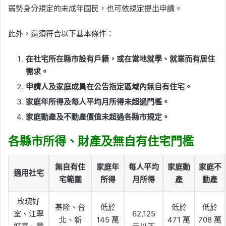
弱勢身分規定的未成年國民，也可依規定提出申請。
此外，還須符合以下基本條件：
在社宅所在縣市設有戶籍，或在當地就學、就業而有居住
需求。
申請人及家庭成員在公告指定區域內無自有住宅。
家庭年所得及每人平均月所得未超過門檻。
家庭動產及不動產價值未超過各縣市規定。
各縣市所得、財產及無自有住宅門檻
無自有住
家庭年
每人平均
家庭動
家庭不
適用社宅
宅範圍
所得
月所得
產
動產
玫瑰好
基隆、台
低於
低於
低於
室、江翠
62,125
北、新
145 萬
471 萬
708 萬