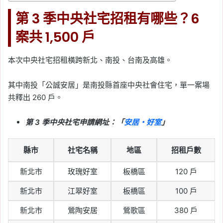
2026-05-07
第 3 季中央社宅招租有哪些？6
房東不給報稅怎麼辦？租
屋族申報租金支出、檢舉
案共 1,500 戶
方式與續租風險一次看
本次中央社宅招租橫跨新北、南投、台南及高雄。
Tag:
2026租屋報稅
, 
公益出租人
, 
房屋
租金支出特別扣除額
, 
房東不給報稅
, 
檢
其中南投「公誠安居」是南投縣首座中央社會住宅，單一案場
舉房東
, 
租屋報稅
, 
租屋糾紛
, 
租金支出
特別扣除額
, 
租金補貼
共釋出 260 戶。
2026-05-06
夫妻報稅扶養親屬怎麼
第 3 季中央社宅申請網址：「
安居・好室
」
報？父母、子女、配偶條
件整理
縣市
社宅名稱
地區
招租戶數
Tag:
報稅扶養資格
, 
夫妻報稅
新北市
玫瑰好室
板橋區
120 戶
2026-05-05
新北市
江翠好室
板橋區
100 戶
2026 報稅季開跑！專家
提醒：盤點所得與房產，
新北市
鶯陶安居
鶯歌區
380 戶