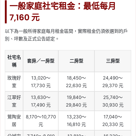
一般家庭社宅租金：最低每月
7,160 元
以下為一般所得家庭每月租金區間，實際租金仍須依選到的戶
別、坪數及正式公告認定。
社宅名
套房／一房型
二房型
三房型
稱
玫瑰好
13,020～
18,450～
24,490～
室
17,730 元
22,630 元
29,370 元
江翠好
13,630～
19,840～
25,740～
室
17,490 元
29,840 元
30,930 元
鶯陶安
8,170～10,770
13,230～
17,040～
居
元
16,810 元
20,330 元