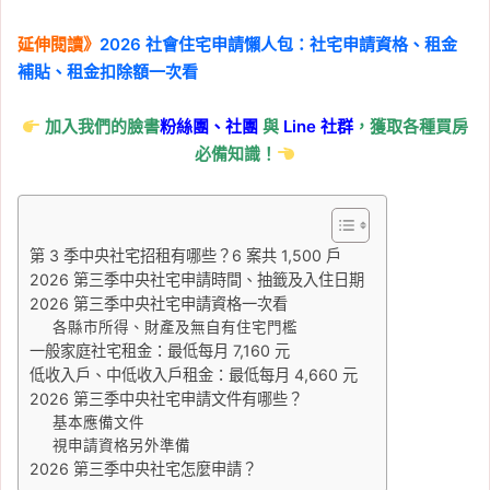
息報稅
, 
房貸利息抵稅
, 
綜合所得稅
, 
繳
息期間
, 
自用住宅借款利息扣除額
延伸閱讀》
2026 社會住宅申請懶人包：社宅申請資格、租金
補貼、租金扣除額一次看
2026-05-08
房屋稅籍編號查詢：房屋
加入我們的臉書
粉絲團、
社團
與
Line
社群
，獲取各種買房
稅籍編號怎麼看？自用住
必備知識！
宅申請、信用卡繳房屋稅
一次看 2026
Tag:
信用卡繳稅
, 
地價稅
, 
報稅
, 
房屋稅
, 
第 3 季中央社宅招租有哪些？6 案共 1,500 戶
自用住宅
, 
財政部
2026 第三季中央社宅申請時間、抽籤及入住日期
2026-05-07
2026 第三季中央社宅申請資格一次看
2026 房屋稅試算：房屋
各縣市所得、財產及無自有住宅門檻
稅大概多少？房屋稅 2.0
一般家庭社宅租金：最低每月 7,160 元
稅率、計算公式、線上試
低收入戶、中低收入戶租金：最低每月 4,660 元
2026 第三季中央社宅申請文件有哪些？
算一次看
基本應備文件
視申請資格另外準備
Tag:
房屋稅
, 
房屋稅知識
, 
房屋稅繳納
, 
2026 第三季中央社宅怎麼申請？
房屋稅試算