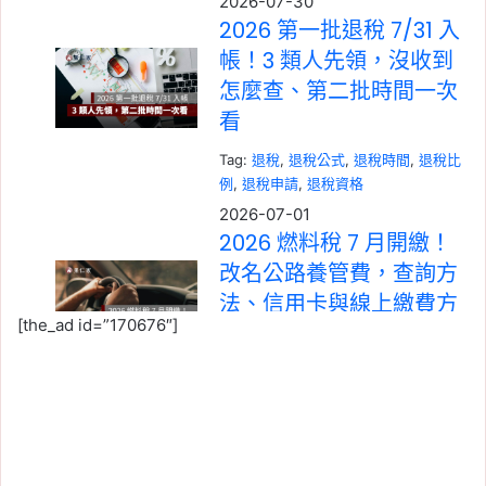
2026-07-30
2026 第一批退稅 7/31 入
帳！3 類人先領，沒收到
怎麼查、第二批時間一次
看
Tag:
退稅
, 
退稅公式
, 
退稅時間
, 
退稅比
例
, 
退稅申請
, 
退稅資格
2026-07-01
2026 燃料稅 7 月開繳！
改名公路養管費，查詢方
法、信用卡與線上繳費方
[the_ad id=”170676″]
式一次看
Tag:
信用卡繳稅
, 
所得稅
, 
燃料稅
, 
牌照
稅
, 
稅務
, 
線上繳稅
, 
繳稅
2026-06-12
使用牌照稅免稅新制放