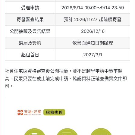
Tag:
2026 報稅季
, 
一般扣除額
, 
列舉扣
受理申請
2026/8/14 09:00～9/14 23:59
除額
, 
報稅
, 
報稅季懶人包
, 
報稅懶人包
, 
報稅教學
, 
房貸報稅
, 
房貸扣除額
, 
扣除
寄發審查結果
預計 2026/11/27 起陸續寄發
額
, 
特別扣除額
公開抽籤及公告結果
2026/12/16
2026-05-04
健保卡報稅教學：健保卡
選屋及簽約
依書面通知日期辦理
註冊、網路報稅流程與沒
起租首日
2027/3/1
有讀卡機報稅方式
Tag:
個人綜合所得稅
, 
健保卡報稅
, 
健保
社會住宅採資格審查後公開抽籤，並不是越早申請中籤率越
卡註冊
, 
報稅
, 
綜合所得稅
高。民眾只要在截止前完成申請、確認資料正確並備齊文件即
2026-05-04
可。
2026 夫妻報稅懶人包：
分開計稅範例、所得稅級
距、怎麼選最省稅
Tag:
2026 報稅季
, 
夫妻分開報稅
, 
夫妻
合併申報
, 
夫妻報稅